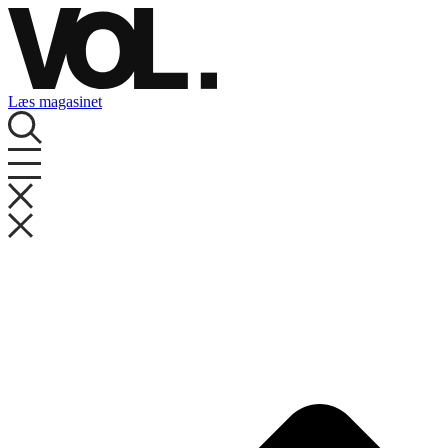
Videre
til
indhold
Læs magasinet