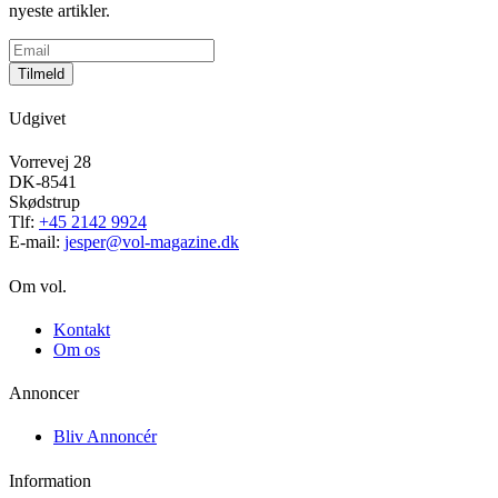
nyeste artikler.
Tilmeld
Udgivet
Vorrevej 28
DK-8541
Skødstrup
Tlf:
+45 2142 9924
E-mail:
jesper@vol-magazine.dk
Om vol.
Kontakt
Om os
Annoncer
Bliv Annoncér
Information