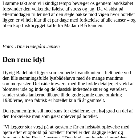
I samme takt som vi i sindigt tempo bevæger os gennem landskabet
forsvinder den velkendte følelse af stress og jag. Da vi sidst på
eftermiddagen triller ned af den stejle bakke mod vigen hvor hotellet
ligger, er vi helt klar til et par dage med forkælelse af alle sanser – og
til en kop friskbrygget kaffe fra Madam Blå kanden.
Foto: Trine Hedegård Jensen
Den rene idyl
Dyvig Badehotel ligger som en perle i vandkanten – helt nede ved
den lille stemningsfulde lystbådehavn med de mange maritime
sommergæster. Det røde træværk med fine hvide detaljer, et væld af
blomster ude og inde og de klassisk indrettede stuer og værelser,
sender straks tankerne tilbage til de gode gamle dage omkring
1930’erne, men faktisk er hotellet kun få år gammelt.
Den gennemførte stil med sans for detaljerne, er i høj grad en del af
den forkælelse man som gæst oplever på hotellet.
”Vi lægger stor vægt på at gæsterne får en helstøbt oplevelse med
hjem efter et ophold på hotellet” fortæller den daglige leder og
forpagter John Beck Amstrup. ”Den idyl som hersker i områdets