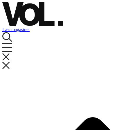
Videre
til
indhold
Læs magasinet