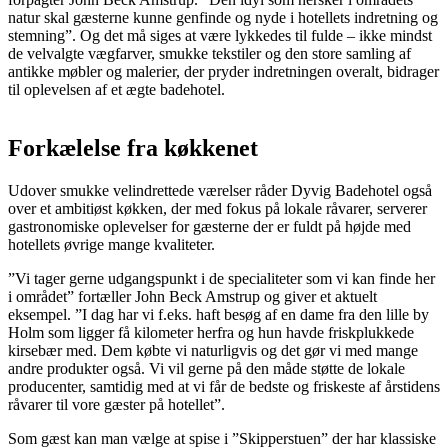
natur skal gæsterne kunne genfinde og nyde i hotellets indretning og
stemning”. Og det må siges at være lykkedes til fulde – ikke mindst
de velvalgte vægfarver, smukke tekstiler og den store samling af
antikke møbler og malerier, der pryder indretningen overalt, bidrager
til oplevelsen af et ægte badehotel.
Forkælelse fra køkkenet
Udover smukke velindrettede værelser råder Dyvig Badehotel også
over et ambitiøst køkken, der med fokus på lokale råvarer, serverer
gastronomiske oplevelser for gæsterne der er fuldt på højde med
hotellets øvrige mange kvaliteter.
”Vi tager gerne udgangspunkt i de specialiteter som vi kan finde her
i området” fortæller John Beck Amstrup og giver et aktuelt
eksempel. ”I dag har vi f.eks. haft besøg af en dame fra den lille by
Holm som ligger få kilometer herfra og hun havde friskplukkede
kirsebær med. Dem købte vi naturligvis og det gør vi med mange
andre produkter også. Vi vil gerne på den måde støtte de lokale
producenter, samtidig med at vi får de bedste og friskeste af årstidens
råvarer til vore gæster på hotellet”.
Som gæst kan man vælge at spise i ”Skipperstuen” der har klassiske