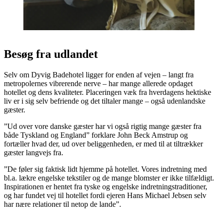
Besøg fra udlandet
Selv om Dyvig Badehotel ligger for enden af vejen – langt fra
metropolernes vibrerende nerve – har mange allerede opdaget
hotellet og dens kvaliteter. Placeringen væk fra hverdagens hektiske
liv er i sig selv befriende og det tiltaler mange – også udenlandske
gæster.
”Ud over vore danske gæster har vi også rigtig mange gæster fra
både Tyskland og England” forklare John Beck Amstrup og
fortæller hvad der, ud over beliggenheden, er med til at tiltrækker
gæster langvejs fra.
”De føler sig faktisk lidt hjemme på hotellet. Vores indretning med
bl.a. lækre engelske tekstiler og de mange blomster er ikke tilfældigt.
Inspirationen er hentet fra tyske og engelske indretningstraditioner,
og har fundet vej til hotellet fordi ejeren Hans Michael Jebsen selv
har nære relationer til netop de lande”.