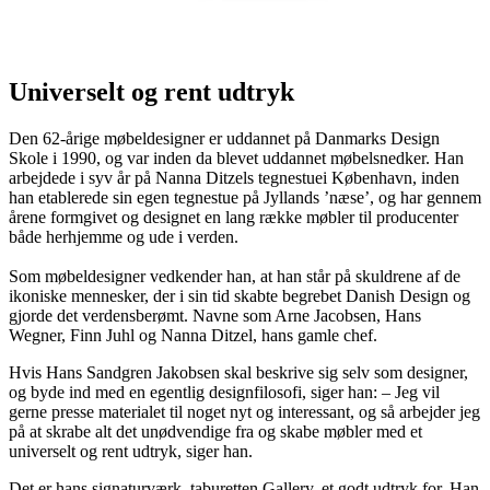
Universelt og rent udtryk
Den 62-årige møbeldesigner er uddannet på Danmarks Design
Skole i 1990, og var inden da blevet uddannet møbelsnedker. Han
arbejdede i syv år på Nanna Ditzels tegnestuei København, inden
han etablerede sin egen tegnestue på Jyllands ’næse’, og har gennem
årene formgivet og designet en lang række møbler til producenter
både herhjemme og ude i verden.
Som møbeldesigner vedkender han, at han står på skuldrene af de
ikoniske mennesker, der i sin tid skabte begrebet Danish Design og
gjorde det verdensberømt. Navne som Arne Jacobsen, Hans
Wegner, Finn Juhl og Nanna Ditzel, hans gamle chef.
Hvis Hans Sandgren Jakobsen skal beskrive sig selv som designer,
og byde ind med en egentlig designfilosofi, siger han: – Jeg vil
gerne presse materialet til noget nyt og interessant, og så arbejder jeg
på at skrabe alt det unødvendige fra og skabe møbler med et
universelt og rent udtryk, siger han.
Det er hans signaturværk, taburetten Gallery, et godt udtryk for. Han