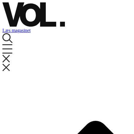
Videre
til
indhold
Læs magasinet