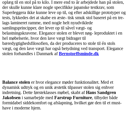
oplæg til en stol på to kilo. I mere end to år arbejdede han på stolen,
der skulle kunne klare nogle specifikke japanske testkrav, som
Superleggera ikke kunne leve op til, og efter adskillige prototyper og
tests, lykkedes det at skabe en æste- tisk smuk stol baseret på en tre-
lags lamineret ramme, med nogle helt nyudviklede
samlingsprincipper, der lever op til såvel vægt- og
belastningskravene. Elegance stolen er blevet nøg- leproduktet i en
hel møbelserie, hvor den lave vægt bidrager til
bæredygtighedsfilosofien, da der produceres to stole til én stols
vægt, og den lave vægt har også betydning ved transport. Elegance
stolen forhandles i Danmark af
Bernstorffsminde.dk
Balance stolen
er hvor elegance møder funktionalitet. Med et
dynamisk udtryk og en unik æstetik tilpasser stolen sig enhver
indretning. Dette førsteklasses møbel, skabt af
Hans Sandgren
Jakobsen
i samarbejde med
Farstrup Furniture
, tilbyder både
formidabel siddekomfort og afslapning, hvilket gør den til et must-
have i moderne hjem.