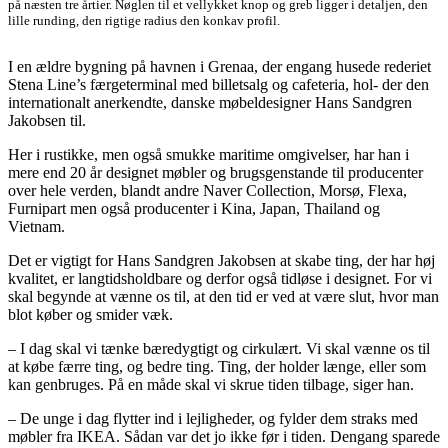
på næsten tre årtier. Nøglen til et vellykket knop og greb ligger i detaljen, den
lille runding, den rigtige radius den konkav profil.
I en ældre bygning på havnen i Grenaa, der engang husede rederiet
Stena Line’s færgeterminal med billetsalg og cafeteria, hol- der den
internationalt anerkendte, danske møbeldesigner Hans Sandgren
Jakobsen til.
Her i rustikke, men også smukke maritime omgivelser, har han i
mere end 20 år designet møbler og brugsgenstande til producenter
over hele verden, blandt andre Naver Collection, Morsø, Flexa,
Furnipart men også producenter i Kina, Japan, Thailand og
Vietnam.
Det er vigtigt for Hans Sandgren Jakobsen at skabe ting, der har høj
kvalitet, er langtidsholdbare og derfor også tidløse i designet. For vi
skal begynde at vænne os til, at den tid er ved at være slut, hvor man
blot køber og smider væk.
– I dag skal vi tænke bæredygtigt og cirkulært. Vi skal vænne os til
at købe færre ting, og bedre ting. Ting, der holder længe, eller som
kan genbruges. På en måde skal vi skrue tiden tilbage, siger han.
– De unge i dag flytter ind i lejligheder, og fylder dem straks med
møbler fra IKEA. Sådan var det jo ikke før i tiden. Dengang sparede