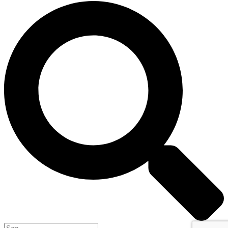
Search
...