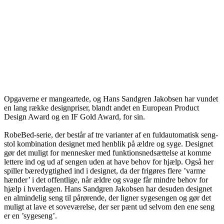
Opgaverne er mangeartede, og Hans Sandgren Jakobsen har vundet
en lang række designpriser, blandt andet en European Product
Design Award og en IF Gold Award, for sin.
RobeBed-serie, der består af tre varianter af en fuldautomatisk seng-
stol kombination designet med henblik på ældre og syge. Designet
gør det muligt for mennesker med funktionsnedsættelse at komme
lettere ind og ud af sengen uden at have behov for hjælp. Også her
spiller bæredygtighed ind i designet, da der frigøres flere ’varme
hænder’ i det offentlige, når ældre og svage får mindre behov for
hjælp i hverdagen. Hans Sandgren Jakobsen har desuden designet
en almindelig seng til pårørende, der ligner sygesengen og gør det
muligt at lave et soveværelse, der ser pænt ud selvom den ene seng
er en ’sygeseng’.