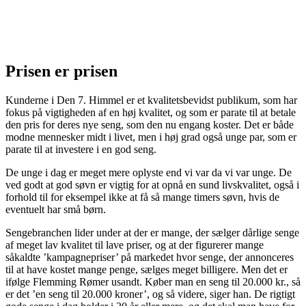
Prisen er prisen
Kunderne i Den 7. Himmel er et kvalitetsbevidst publikum, som har
fokus på vigtigheden af en høj kvalitet, og som er parate til at betale
den pris for deres nye seng, som den nu engang koster. Det er både
modne mennesker midt i livet, men i høj grad også unge par, som er
parate til at investere i en god seng.
De unge i dag er meget mere oplyste end vi var da vi var unge. De
ved godt at god søvn er vigtig for at opnå en sund livskvalitet, også i
forhold til for eksempel ikke at få så mange timers søvn, hvis de
eventuelt har små børn.
Sengebranchen lider under at der er mange, der sælger dårlige senge
af meget lav kvalitet til lave priser, og at der figurerer mange
såkaldte ’kampagnepriser’ på markedet hvor senge, der annonceres
til at have kostet mange penge, sælges meget billigere. Men det er
ifølge Flemming Rømer usandt. Køber man en seng til 20.000 kr., så
er det ’en seng til 20.000 kroner’, og så videre, siger han. De rigtigt