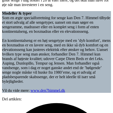
gode senge i dag holder i 20 år eller mere, og det skal man have for
øje når man investerer i en seng.
Modeller & typer
Som en ægte specialforretning for senge kan Den 7. Himmel tilbyde
et stort udvalg af alle sengetyper, uanset om man søger en
sengeramme, madrasser eller en komplet seng i form af enten
kontinentalseng, en boxmadras eller en elevationsseng.
En kontinentalseng er en høj sengetype med en ’dyb komfort’, mens
en boxmadras er en lavere seng, med en ikke så dyb komfort og en
elevationsseng kan justeres elektrisk efter ønsker og behov. Uanset
hvilken type seng man ønsker, forhandler Den 7. Himmel kun
brands af højeste kvalitet; udover Carpe Diem Beds er det f.eks.
Auping, Dunlopillo, Tempur og Jensen. Man forhandler også
vandsenge, som i dag er noget ganske andet end de ’bølgende’
senge nogle måske vil huske fra 1980’erne, og et udvalg af
pladsbesparende skabssenge, der er helt ideelle til især små
bylejligheder.
Vil du vide mere:
www.den7himmel.dk
Del artiklen: