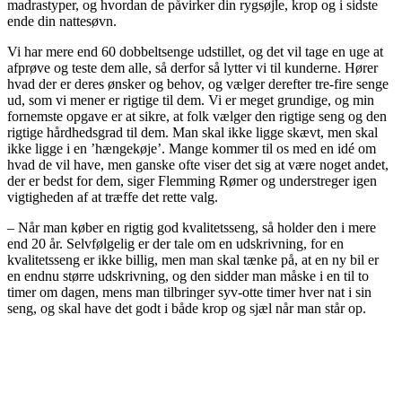
madrastyper, og hvordan de påvirker din rygsøjle, krop og i sidste
ende din nattesøvn.
Vi har mere end 60 dobbeltsenge udstillet, og det vil tage en uge at
afprøve og teste dem alle, så derfor så lytter vi til kunderne. Hører
hvad der er deres ønsker og behov, og vælger derefter tre-fire senge
ud, som vi mener er rigtige til dem. Vi er meget grundige, og min
fornemste opgave er at sikre, at folk vælger den rigtige seng og den
rigtige hårdhedsgrad til dem. Man skal ikke ligge skævt, men skal
ikke ligge i en ’hængekøje’. Mange kommer til os med en idé om
hvad de vil have, men ganske ofte viser det sig at være noget andet,
der er bedst for dem, siger Flemming Rømer og understreger igen
vigtigheden af at træffe det rette valg.
– Når man køber en rigtig god kvalitetsseng, så holder den i mere
end 20 år. Selvfølgelig er der tale om en udskrivning, for en
kvalitetsseng er ikke billig, men man skal tænke på, at en ny bil er
en endnu større udskrivning, og den sidder man måske i en til to
timer om dagen, mens man tilbringer syv-otte timer hver nat i sin
seng, og skal have det godt i både krop og sjæl når man står op.