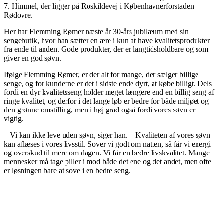
7. Himmel, der ligger på Roskildevej i Københavnerforstaden
Rødovre.
Her har Flemming Rømer næste år 30-års jubilæum med sin
sengebutik, hvor han sætter en ære i kun at have kvalitetsprodukter
fra ende til anden. Gode produkter, der er langtidsholdbare og som
giver en god søvn.
Ifølge Flemming Rømer, er der alt for mange, der sælger billige
senge, og for kunderne er det i sidste ende dyrt, at købe billigt. Dels
fordi en dyr kvalitetsseng holder meget længere end en billig seng af
ringe kvalitet, og derfor i det lange løb er bedre for både miljøet og
den grønne omstilling, men i høj grad også fordi vores søvn er
vigtig.
– Vi kan ikke leve uden søvn, siger han. – Kvaliteten af vores søvn
kan aflæses i vores livsstil. Sover vi godt om natten, så får vi energi
og overskud til mere om dagen. Vi får en bedre livskvalitet. Mange
mennesker må tage piller i mod både det ene og det andet, men ofte
er løsningen bare at sove i en bedre seng.