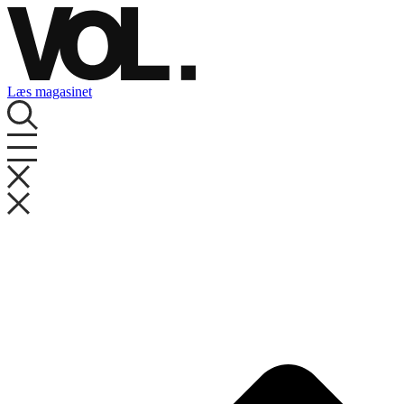
Videre
til
indhold
Læs magasinet