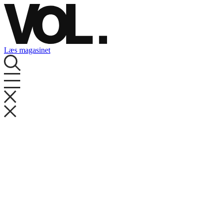
Videre
til
indhold
Læs magasinet