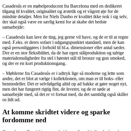
Casadesús er en møbelproducent fra Barcelona med en dedikeret
tilgang til kvalitet, originalitet og æstetik og et vågent øje for de
mindste detaljer. Men for Niels Danbo er kvalitet ikke nok i sig selv,
der skal også være en særlig kemi for at skabe det bedste
samarbejde:
– Casadesús kan lave de ting, jeg gerne vil have, og de er til at regne
med. F.eks. er deres sofaer i udgangspunktet standard, men de kan
også personliggøres i forhold til bl.a. dimensioner eller antal sæder.
Der er en stor fleksibilitet, da de har egen stålproduktion og talrige
materialemuligheder fra stel i børstet stål til bronze og gun smoked,
og der er en kort produktionsgang.
– Møblerne fra Casadesús er i udtryk lige så moderne og lette som
andre, det er blot at vælge i kollektionen, om man er til boks- eller
benmodeller. Det er selvfølgelig altid op ad bakke at gøre noget nyt,
men det har fungeret rigtig fint, de leverer, og de er søde at
samarbejde med, så det er vi fortsat med, da det samtidig også skiller
os lidt ud.
At komme skridtet videre og sparke
fordomme ned