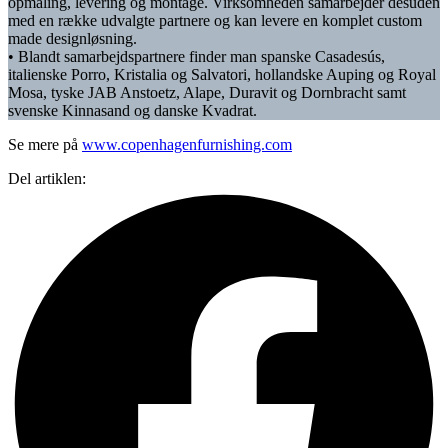
opmåling, levering og montage. Virksomheden samarbejder desuden
med en række udvalgte partnere og kan levere en komplet custom
made designløsning.
• Blandt samarbejdspartnere finder man spanske Casadesús,
italienske Porro, Kristalia og Salvatori, hollandske Auping og Royal
Mosa, tyske JAB Anstoetz, Alape, Duravit og Dornbracht samt
svenske Kinnasand og danske Kvadrat.
Se mere på
www.copenhagenfurnishing.com
Del artiklen: