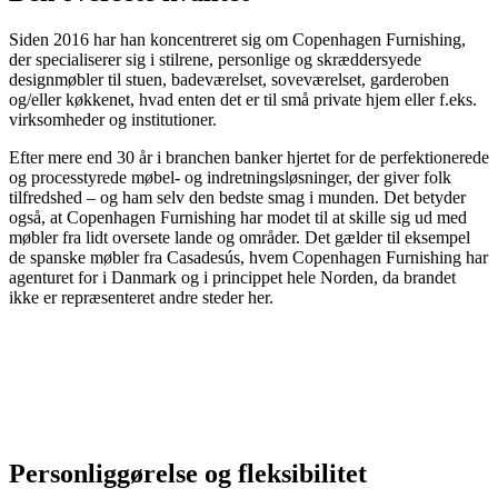
Siden 2016 har han koncentreret sig om Copenhagen Furnishing,
der specialiserer sig i stilrene, personlige og skræddersyede
designmøbler til stuen, badeværelset, soveværelset, garderoben
og/eller køkkenet, hvad enten det er til små private hjem eller f.eks.
virksomheder og institutioner.
Efter mere end 30 år i branchen banker hjertet for de perfektionerede
og processtyrede møbel- og indretningsløsninger, der giver folk
tilfredshed – og ham selv den bedste smag i munden. Det betyder
også, at Copenhagen Furnishing har modet til at skille sig ud med
møbler fra lidt oversete lande og områder. Det gælder til eksempel
de spanske møbler fra Casadesús, hvem Copenhagen Furnishing har
agenturet for i Danmark og i princippet hele Norden, da brandet
ikke er repræsenteret andre steder her.
Personliggørelse og fleksibilitet