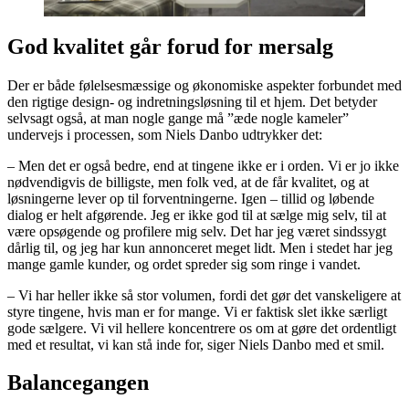
God kvalitet går forud for mersalg
Der er både følelsesmæssige og økonomiske aspekter forbundet med
den rigtige design- og indretningsløsning til et hjem. Det betyder
selvsagt også, at man nogle gange må ”æde nogle kameler”
undervejs i processen, som Niels Danbo udtrykker det:
– Men det er også bedre, end at tingene ikke er i orden. Vi er jo ikke
nødvendigvis de billigste, men folk ved, at de får kvalitet, og at
løsningerne lever op til forventningerne. Igen – tillid og løbende
dialog er helt afgørende. Jeg er ikke god til at sælge mig selv, til at
være opsøgende og profilere mig selv. Det har jeg været sindssygt
dårlig til, og jeg har kun annonceret meget lidt. Men i stedet har jeg
mange gamle kunder, og ordet spreder sig som ringe i vandet.
– Vi har heller ikke så stor volumen, fordi det gør det vanskeligere at
styre tingene, hvis man er for mange. Vi er faktisk slet ikke særligt
gode sælgere. Vi vil hellere koncentrere os om at gøre det ordentligt
med et resultat, vi kan stå inde for, siger Niels Danbo med et smil.
Balancegangen