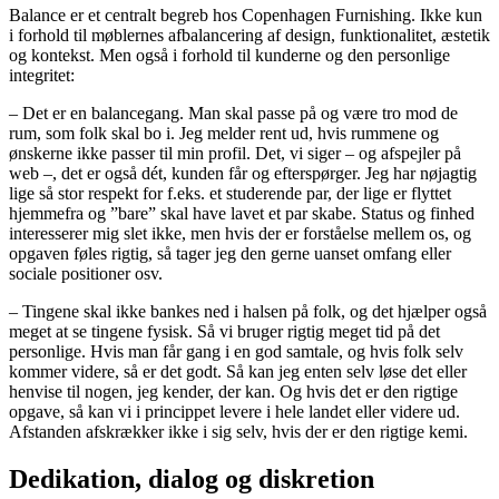
Balance er et centralt begreb hos Copenhagen Furnishing. Ikke kun
i forhold til møblernes afbalancering af design, funktionalitet, æstetik
og kontekst. Men også i forhold til kunderne og den personlige
integritet:
– Det er en balancegang. Man skal passe på og være tro mod de
rum, som folk skal bo i. Jeg melder rent ud, hvis rummene og
ønskerne ikke passer til min profil. Det, vi siger – og afspejler på
web –, det er også dét, kunden får og efterspørger. Jeg har nøjagtig
lige så stor respekt for f.eks. et studerende par, der lige er flyttet
hjemmefra og ”bare” skal have lavet et par skabe. Status og finhed
interesserer mig slet ikke, men hvis der er forståelse mellem os, og
opgaven føles rigtig, så tager jeg den gerne uanset omfang eller
sociale positioner osv.
– Tingene skal ikke bankes ned i halsen på folk, og det hjælper også
meget at se tingene fysisk. Så vi bruger rigtig meget tid på det
personlige. Hvis man får gang i en god samtale, og hvis folk selv
kommer videre, så er det godt. Så kan jeg enten selv løse det eller
henvise til nogen, jeg kender, der kan. Og hvis det er den rigtige
opgave, så kan vi i princippet levere i hele landet eller videre ud.
Afstanden afskrækker ikke i sig selv, hvis der er den rigtige kemi.
Dedikation, dialog og diskretion