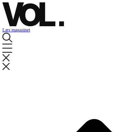
Videre
til
indhold
Læs magasinet