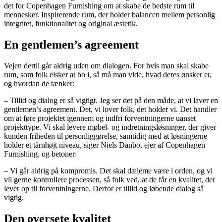
det for Copenhagen Furnishing om at skabe de bedste rum til
mennesker. Inspirerende rum, der holder balancen mellem personlig
integritet, funktionalitet og original æstetik.
En gentlemen’s agreement
Vejen dertil går aldrig uden om dialogen. For hvis man skal skabe
rum, som folk elsker at bo i, så må man vide, hvad deres ønsker er,
og hvordan de tænker:
– Tillid og dialog er så vigtigt. Jeg ser det på den måde, at vi laver en
gentlemen’s agreement. Det, vi lover folk, det holder vi. Det handler
om at føre projektet igennem og indfri forventningerne uanset
projekttype. Vi skal levere møbel- og indretningsløsninger, der giver
kunden friheden til personliggørelse, samtidig med at løsningerne
holder et tårnhøjt niveau, siger Niels Danbo, ejer af Copenhagen
Furnishing, og betoner:
– Vi går aldrig på kompromis. Det skal dæleme være i orden, og vi
vil gerne kontrollere processen, så folk ved, at de får en kvalitet, der
lever op til forventningerne. Derfor er tillid og løbende dialog så
vigtig.
Den oversete kvalitet