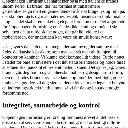
Copenhagen Furnishing samarbejder også med italienske brands
såsom Porro. Et brand, der har formået at transformere
garderobedesign med en gennemtænkt måde at bruge lys og rum på,
der skubber tøjets og materialernes æstetik hinsides ren funktionalitet
– og i stedet skaber en enkel og elegant fornemmelse. Det afgørende
for Copenhagen Furnishing er således ikke land og område i sig
selv, men dét at turde skabe noget, der går lidt videre i en
møbelverden, der undertiden kan være en smule konservativ:
– Jeg synes da, at det er ret meget det samme og det samme med
f.eks. de danske klassikere, som man ser stå over alt fra hjem til
kontorer og kantiner. Vi kunne godt komme lidt videre. Turde noget.
I stedet for bare at investere i det lidt statusorienterede og holde fast i
at sofaen skal passe til et bestemt maleri i stuen. Det synes jeg, vores
brands gør. Jeg har jo også italienske møbler og designs som Porro,
men der findes bestemt oversete lande og områder med rigtig gode
møbeldesigns. Jeg vil dog sige, at det er blevet mere legalt at benytte
en indretningsarkitekt herhjemme, så vi får da også sparket nogle
fordomme ned.
Integritet, samarbejde og kontrol
Copenhagen Furnishing er først og fremmest drevet af det basale
ønske om at servicere kunden bedst muligt med ordentligt udførte
løsninger. Det kræver både lyst til og evner for at styre projekterne i