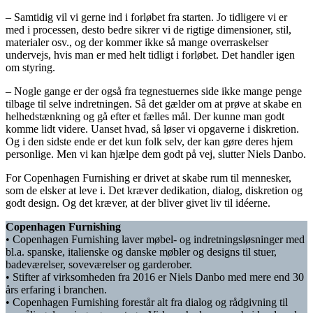
– Samtidig vil vi gerne ind i forløbet fra starten. Jo tidligere vi er
med i processen, desto bedre sikrer vi de rigtige dimensioner, stil,
materialer osv., og der kommer ikke så mange overraskelser
undervejs, hvis man er med helt tidligt i forløbet. Det handler igen
om styring.
– Nogle gange er der også fra tegnestuernes side ikke mange penge
tilbage til selve indretningen. Så det gælder om at prøve at skabe en
helhedstænkning og gå efter et fælles mål. Der kunne man godt
komme lidt videre. Uanset hvad, så løser vi opgaverne i diskretion.
Og i den sidste ende er det kun folk selv, der kan gøre deres hjem
personlige. Men vi kan hjælpe dem godt på vej, slutter Niels Danbo.
For Copenhagen Furnishing er drivet at skabe rum til mennesker,
som de elsker at leve i. Det kræver dedikation, dialog, diskretion og
godt design. Og det kræver, at der bliver givet liv til idéerne.
Copenhagen Furnishing
• Copenhagen Furnishing laver møbel- og indretningsløsninger med
bl.a. spanske, italienske og danske møbler og designs til stuer,
badeværelser, soveværelser og garderober.
• Stifter af virksomheden fra 2016 er Niels Danbo med mere end 30
års erfaring i branchen.
• Copenhagen Furnishing forestår alt fra dialog og rådgivning til