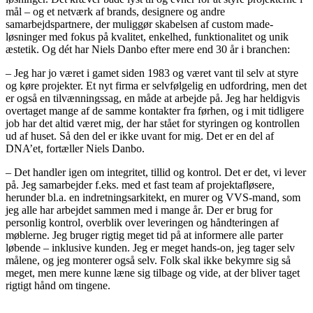
mål – og et netværk af brands, designere og andre
samarbejdspartnere, der muliggør skabelsen af custom made-
løsninger med fokus på kvalitet, enkelhed, funktionalitet og unik
æstetik. Og dét har Niels Danbo efter mere end 30 år i branchen:
– Jeg har jo været i gamet siden 1983 og været vant til selv at styre
og køre projekter. Et nyt firma er selvfølgelig en udfordring, men det
er også en tilvænningssag, en måde at arbejde på. Jeg har heldigvis
overtaget mange af de samme kontakter fra førhen, og i mit tidligere
job har det altid været mig, der har stået for styringen og kontrollen
ud af huset. Så den del er ikke uvant for mig. Det er en del af
DNA’et, fortæller Niels Danbo.
– Det handler igen om integritet, tillid og kontrol. Det er det, vi lever
på. Jeg samarbejder f.eks. med et fast team af projektafløsere,
herunder bl.a. en indretningsarkitekt, en murer og VVS-mand, som
jeg alle har arbejdet sammen med i mange år. Der er brug for
personlig kontrol, overblik over leveringen og håndteringen af
møblerne. Jeg bruger rigtig meget tid på at informere alle parter
løbende – inklusive kunden. Jeg er meget hands-on, jeg tager selv
målene, og jeg monterer også selv. Folk skal ikke bekymre sig så
meget, men mere kunne læne sig tilbage og vide, at der bliver taget
rigtigt hånd om tingene.