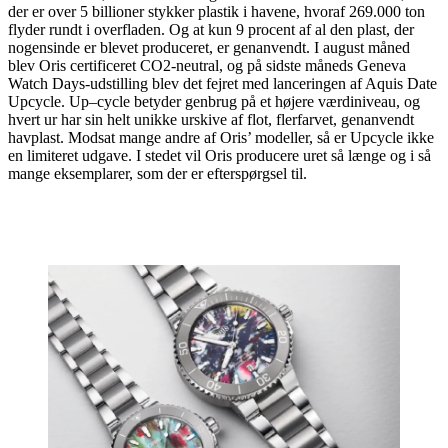
der er over 5 billioner stykker plastik i havene, hvoraf 269.000 ton
flyder rundt i overfladen. Og at kun 9 procent af al den plast, der
nogensinde er blevet produceret, er genanvendt. I august måned
blev Oris certificeret CO2-neutral, og på sidste måneds Geneva
Watch Days-udstilling blev det fejret med lanceringen af Aquis Date
Upcycle. Up–cycle betyder genbrug på et højere værdiniveau, og
hvert ur har sin helt unikke urskive af flot, flerfarvet, genanvendt
havplast. Modsat mange andre af Oris’ modeller, så er Upcycle ikke
en limiteret udgave. I stedet vil Oris producere uret så længe og i så
mange eksemplarer, som der er efterspørgsel til.