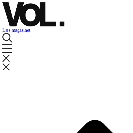
Videre
til
indhold
Læs magasinet