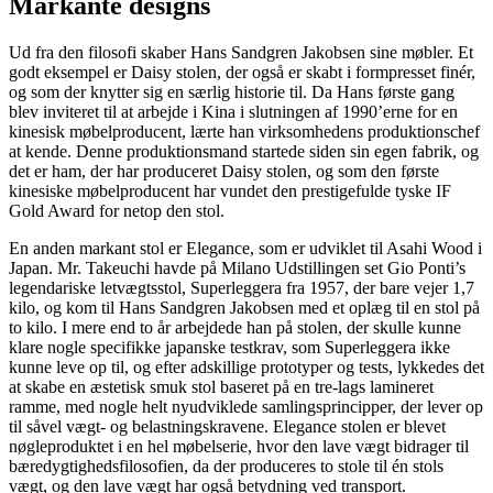
Markante designs
Ud fra den filosofi skaber Hans Sandgren Jakobsen sine møbler. Et
godt eksempel er Daisy stolen, der også er skabt i formpresset finér,
og som der knytter sig en særlig historie til. Da Hans første gang
blev inviteret til at arbejde i Kina i slutningen af 1990’erne for en
kinesisk møbelproducent, lærte han virksomhedens produktionschef
at kende. Denne produktionsmand startede siden sin egen fabrik, og
det er ham, der har produceret Daisy stolen, og som den første
kinesiske møbelproducent har vundet den prestigefulde tyske IF
Gold Award for netop den stol.
En anden markant stol er Elegance, som er udviklet til Asahi Wood i
Japan. Mr. Takeuchi havde på Milano Udstillingen set Gio Ponti’s
legendariske letvægtsstol, Superleggera fra 1957, der bare vejer 1,7
kilo, og kom til Hans Sandgren Jakobsen med et oplæg til en stol på
to kilo. I mere end to år arbejdede han på stolen, der skulle kunne
klare nogle specifikke japanske testkrav, som Superleggera ikke
kunne leve op til, og efter adskillige prototyper og tests, lykkedes det
at skabe en æstetisk smuk stol baseret på en tre-lags lamineret
ramme, med nogle helt nyudviklede samlingsprincipper, der lever op
til såvel vægt- og belastningskravene. Elegance stolen er blevet
nøgleproduktet i en hel møbelserie, hvor den lave vægt bidrager til
bæredygtighedsfilosofien, da der produceres to stole til én stols
vægt, og den lave vægt har også betydning ved transport.