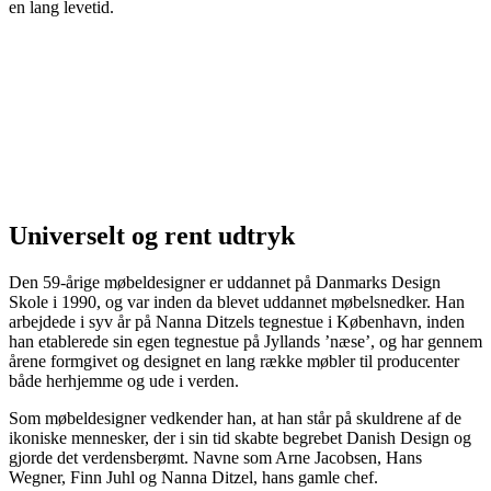
en lang levetid.
Universelt og rent udtryk
Den 59-årige møbeldesigner er uddannet på Danmarks Design
Skole i 1990, og var inden da blevet uddannet møbelsnedker. Han
arbejdede i syv år på Nanna Ditzels tegnestue i København, inden
han etablerede sin egen tegnestue på Jyllands ’næse’, og har gennem
årene formgivet og designet en lang række møbler til producenter
både herhjemme og ude i verden.
Som møbeldesigner vedkender han, at han står på skuldrene af de
ikoniske mennesker, der i sin tid skabte begrebet Danish Design og
gjorde det verdensberømt. Navne som Arne Jacobsen, Hans
Wegner, Finn Juhl og Nanna Ditzel, hans gamle chef.