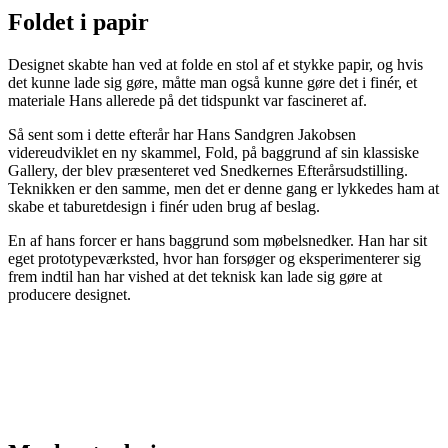
Foldet i papir
Designet skabte han ved at folde en stol af et stykke papir, og hvis
det kunne lade sig gøre, måtte man også kunne gøre det i finér, et
materiale Hans allerede på det tidspunkt var fascineret af.
Så sent som i dette efterår har Hans Sandgren Jakobsen
videreudviklet en ny skammel, Fold, på baggrund af sin klassiske
Gallery, der blev præsenteret ved Snedkernes Efterårsudstilling.
Teknikken er den samme, men det er denne gang er lykkedes ham at
skabe et taburetdesign i finér uden brug af beslag.
En af hans forcer er hans baggrund som møbelsnedker. Han har sit
eget prototypeværksted, hvor han forsøger og eksperimenterer sig
frem indtil han har vished at det teknisk kan lade sig gøre at
producere designet.