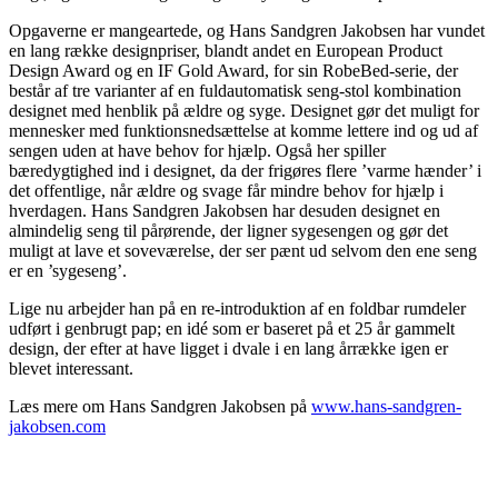
Opgaverne er mangeartede, og Hans Sandgren Jakobsen har vundet
en lang række designpriser, blandt andet en European Product
Design Award og en IF Gold Award, for sin RobeBed-serie, der
består af tre varianter af en fuldautomatisk seng-stol kombination
designet med henblik på ældre og syge. Designet gør det muligt for
mennesker med funktionsnedsættelse at komme lettere ind og ud af
sengen uden at have behov for hjælp. Også her spiller
bæredygtighed ind i designet, da der frigøres flere ’varme hænder’ i
det offentlige, når ældre og svage får mindre behov for hjælp i
hverdagen. Hans Sandgren Jakobsen har desuden designet en
almindelig seng til pårørende, der ligner sygesengen og gør det
muligt at lave et soveværelse, der ser pænt ud selvom den ene seng
er en ’sygeseng’.
Lige nu arbejder han på en re-introduktion af en foldbar rumdeler
udført i genbrugt pap; en idé som er baseret på et 25 år gammelt
design, der efter at have ligget i dvale i en lang årrække igen er
blevet interessant.
Læs mere om Hans Sandgren Jakobsen på
www.hans-sandgren-
jakobsen.com