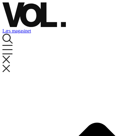
Videre
til
indhold
Læs magasinet