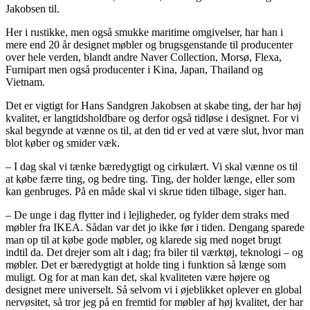
Jakobsen til.
Her i rustikke, men også smukke maritime omgivelser, har han i
mere end 20 år designet møbler og brugsgenstande til producenter
over hele verden, blandt andre Naver Collection, Morsø, Flexa,
Furnipart men også producenter i Kina, Japan, Thailand og
Vietnam.
Det er vigtigt for Hans Sandgren Jakobsen at skabe ting, der har høj
kvalitet, er langtidsholdbare og derfor også tidløse i designet. For vi
skal begynde at vænne os til, at den tid er ved at være slut, hvor man
blot køber og smider væk.
– I dag skal vi tænke bæredygtigt og cirkulært. Vi skal vænne os til
at købe færre ting, og bedre ting. Ting, der holder længe, eller som
kan genbruges. På en måde skal vi skrue tiden tilbage, siger han.
– De unge i dag flytter ind i lejligheder, og fylder dem straks med
møbler fra IKEA. Sådan var det jo ikke før i tiden. Dengang sparede
man op til at købe gode møbler, og klarede sig med noget brugt
indtil da. Det drejer som alt i dag; fra biler til værktøj, teknologi – og
møbler. Det er bæredygtigt at holde ting i funktion så længe som
muligt. Og for at man kan det, skal kvaliteten være højere og
designet mere universelt. Så selvom vi i øjeblikket oplever en global
nervøsitet, så tror jeg på en fremtid for møbler af høj kvalitet, der har