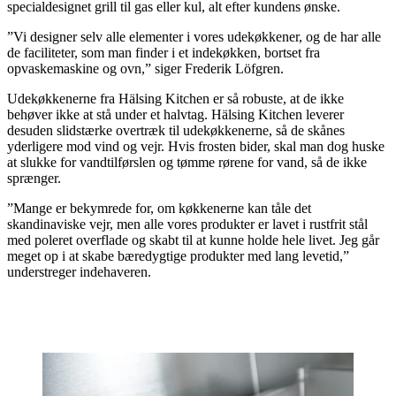
specialdesignet grill til gas eller kul, alt efter kundens ønske.
”Vi designer selv alle elementer i vores udekøkkener, og de har alle
de faciliteter, som man finder i et indekøkken, bortset fra
opvaskemaskine og ovn,” siger Frederik Löfgren.
Udekøkkenerne fra Hälsing Kitchen er så robuste, at de ikke
behøver ikke at stå under et halvtag. Hälsing Kitchen leverer
desuden slidstærke overtræk til udekøkkenerne, så de skånes
yderligere mod vind og vejr. Hvis frosten bider, skal man dog huske
at slukke for vandtilførslen og tømme rørene for vand, så de ikke
sprænger.
”Mange er bekymrede for, om køkkenerne kan tåle det
skandinaviske vejr, men alle vores produkter er lavet i rustfrit stål
med poleret overflade og skabt til at kunne holde hele livet. Jeg går
meget op i at skabe bæredygtige produkter med lang levetid,”
understreger indehaveren.