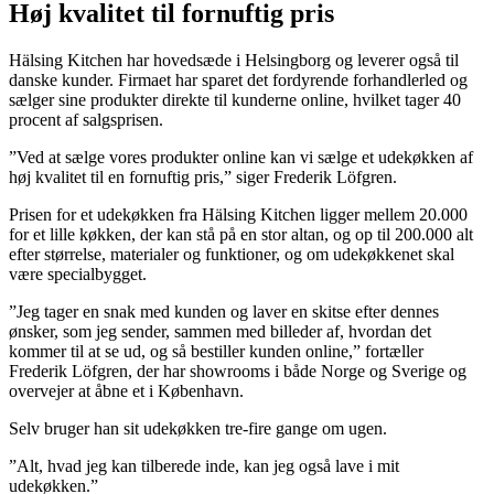
Høj kvalitet til fornuftig pris
Hälsing Kitchen har hovedsæde i Helsingborg og leverer også til
danske kunder. Firmaet har sparet det fordyrende forhandlerled og
sælger sine produkter direkte til kunderne online, hvilket tager 40
procent af salgsprisen.
”Ved at sælge vores produkter online kan vi sælge et udekøkken af
høj kvalitet til en fornuftig pris,” siger Frederik Löfgren.
Prisen for et udekøkken fra Hälsing Kitchen ligger mellem 20.000
for et lille køkken, der kan stå på en stor altan, og op til 200.000 alt
efter størrelse, materialer og funktioner, og om udekøkkenet skal
være specialbygget.
”Jeg tager en snak med kunden og laver en skitse efter dennes
ønsker, som jeg sender, sammen med billeder af, hvordan det
kommer til at se ud, og så bestiller kunden online,” fortæller
Frederik Löfgren, der har showrooms i både Norge og Sverige og
overvejer at åbne et i København.
Selv bruger han sit udekøkken tre-fire gange om ugen.
”Alt, hvad jeg kan tilberede inde, kan jeg også lave i mit
udekøkken.”