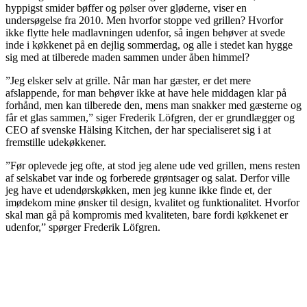
hyppigst smider bøffer og pølser over gløderne, viser en
undersøgelse fra 2010. Men hvorfor stoppe ved grillen? Hvorfor
ikke flytte hele madlavningen udenfor, så ingen behøver at svede
inde i køkkenet på en dejlig sommerdag, og alle i stedet kan hygge
sig med at tilberede maden sammen under åben himmel?
”Jeg elsker selv at grille. Når man har gæster, er det mere
afslappende, for man behøver ikke at have hele middagen klar på
forhånd, men kan tilberede den, mens man snakker med gæsterne og
får et glas sammen,” siger Frederik Löfgren, der er grundlægger og
CEO af svenske Hälsing Kitchen, der har specialiseret sig i at
fremstille udekøkkener.
”Før oplevede jeg ofte, at stod jeg alene ude ved grillen, mens resten
af selskabet var inde og forberede grøntsager og salat. Derfor ville
jeg have et udendørskøkken, men jeg kunne ikke finde et, der
imødekom mine ønsker til design, kvalitet og funktionalitet. Hvorfor
skal man gå på kompromis med kvaliteten, bare fordi køkkenet er
udenfor,” spørger Frederik Löfgren.