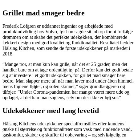
Grillet mad smager bedre
Frederik Löfgren er uddannet ingeniør og arbejdede med
produktudvikling hos Volvo, før han sagde sit job op for at forfølge
drømmen om at skabe det perfekte udekøkken, der kombinerede
lækkert design med god kvalitet og funktionalitet. Resultatet hedder
Hälsing Kitchen, som sendte de første udekøkkener på markedet i
2018.
”Mange tror, at man kun kan grille, når det er 25 grader, men det
handler bare om at tage ordentligt tøj på. Derfor kan det godt betale
sig at investere i et godt udekøkken, for grillet mad smager bare
bedre. Man slapper mere af, når man laver mad under åben himmel,
mens fuglene fløjter, og solen skinner,” siger grundlæggeren og
tilføjer: ”Under Corona-pandemien har mange været mere ude og
opdaget, at det kan man sagtens, selv om der ikke er høj sol.”
Udekøkkener med lang levetid
Hälsing Kitchens udekøkkener specialfremstilles efter kundens
ønske til størrelse og funktionaliteter som vask med rindende vand,
gaskomfur, skaber og skuffer til opbevaring – og selvfølgelig en