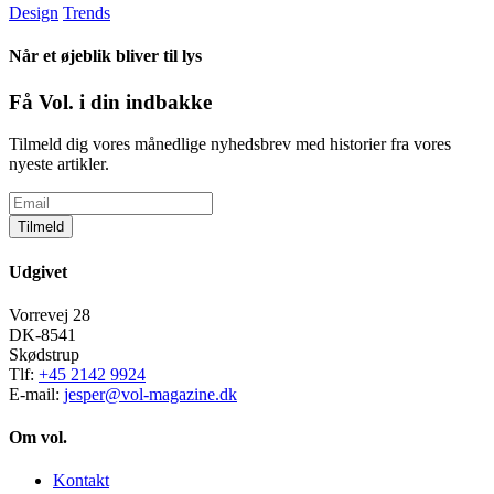
Design
Trends
Når et øjeblik bliver til lys
Få Vol. i din indbakke
Tilmeld dig vores månedlige nyhedsbrev med historier fra vores
nyeste artikler.
Tilmeld
Udgivet
Vorrevej 28
DK-8541
Skødstrup
Tlf:
+45 2142 9924
E-mail:
jesper@vol-magazine.dk
Om vol.
Kontakt