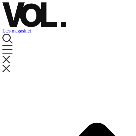
Videre
til
indhold
Læs magasinet