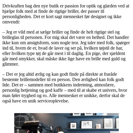
Drivkraften bag den nye butik er passion for optik og glæden ved at
hjælpe folk med at finde de rigtige briller, der passer til
personligheden. Det er kort sagt mennesket før designet og ikke
omvendt:
– Jeg er vild med at sælge briller og finde de helt rigtige stel og
brilleglas til personen. For mig skal det være en helhed. Det handler
ikke kun om ansigtsform, som nogle tror. Jeg taler med folk, spørger
ind til, hvem de er, hvad de laver og ser på, hvilken tøjstil de har,
eller hvilken type tøj de går mest i til daglig. En pige, der sjældent
går med smykker, skal måske ikke lige have en brille med guld og
glimmer.
– Der er jeg altid ærlig og kan godt finde på direkte at fraråde
bestemte brillemodeller til en person. Den ærlighed kan folk godt
lide. Det er – sammen med butikkens indretning, atmosfære,
personlig betjening og god kaffe – med til at skabe et univers, hvor
man føler tryghed og ro. Alle mennesker er unikke, derfor skal de
også have en unik serviceoplevelse.