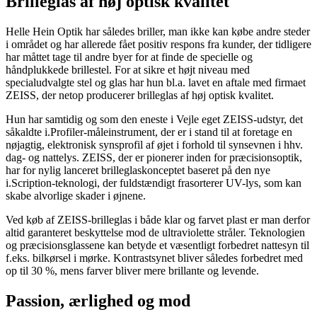
Brilleglas af høj optisk kvalitet
Helle Hein Optik har således briller, man ikke kan købe andre steder
i området og har allerede fået positiv respons fra kunder, der tidligere
har måttet tage til andre byer for at finde de specielle og
håndplukkede brillestel. For at sikre et højt niveau med
specialudvalgte stel og glas har hun bl.a. lavet en aftale med firmaet
ZEISS, der netop producerer brilleglas af høj optisk kvalitet.
Hun har samtidig og som den eneste i Vejle eget ZEISS-udstyr, det
såkaldte i.Profiler-måleinstrument, der er i stand til at foretage en
nøjagtig, elektronisk synsprofil af øjet i forhold til synsevnen i hhv.
dag- og nattelys. ZEISS, der er pionerer inden for præcisionsoptik,
har for nylig lanceret brilleglaskonceptet baseret på den nye
i.Scription-teknologi, der fuldstændigt frasorterer UV-lys, som kan
skabe alvorlige skader i øjnene.
Ved køb af ZEISS-brilleglas i både klar og farvet plast er man derfor
altid garanteret beskyttelse mod de ultraviolette stråler. Teknologien
og præcisionsglassene kan betyde et væsentligt forbedret nattesyn til
f.eks. bilkørsel i mørke. Kontrastsynet bliver således forbedret med
op til 30 %, mens farver bliver mere brillante og levende.
Passion, ærlighed og mod