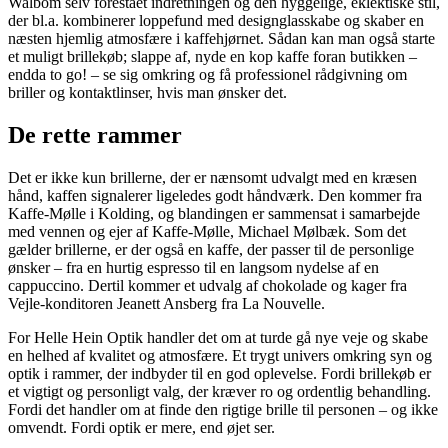
Walbom selv forestået indretningen og den hyggelige, eklektiske stil,
der bl.a. kombinerer loppefund med designglasskabe og skaber en
næsten hjemlig atmosfære i kaffehjørnet. Sådan kan man også starte
et muligt brillekøb; slappe af, nyde en kop kaffe foran butikken –
endda to go! – se sig omkring og få professionel rådgivning om
briller og kontaktlinser, hvis man ønsker det.
De rette rammer
Det er ikke kun brillerne, der er nænsomt udvalgt med en kræsen
hånd, kaffen signalerer ligeledes godt håndværk. Den kommer fra
Kaffe-Mølle i Kolding, og blandingen er sammensat i samarbejde
med vennen og ejer af Kaffe-Mølle, Michael Mølbæk. Som det
gælder brillerne, er der også en kaffe, der passer til de personlige
ønsker – fra en hurtig espresso til en langsom nydelse af en
cappuccino. Dertil kommer et udvalg af chokolade og kager fra
Vejle-konditoren Jeanett Ansberg fra La Nouvelle.
For Helle Hein Optik handler det om at turde gå nye veje og skabe
en helhed af kvalitet og atmosfære. Et trygt univers omkring syn og
optik i rammer, der indbyder til en god oplevelse. Fordi brillekøb er
et vigtigt og personligt valg, der kræver ro og ordentlig behandling.
Fordi det handler om at finde den rigtige brille til personen – og ikke
omvendt. Fordi optik er mere, end øjet ser.