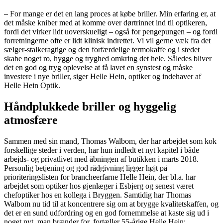
– For mange er det en lang proces at købe briller. Min erfaring er, at
det måske kniber med at komme over dørtrinnet ind til optikeren,
fordi det virker lidt uoverskueligt – også for pengepungen – og fordi
forretningerne ofte er lidt klinisk indrettet. Vi vil gerne væk fra det
sælger-stalkeragtige og den forfærdelige termokaffe og i stedet
skabe noget ro, hygge og tryghed omkring det hele. Således bliver
det en god og tryg oplevelse at få lavet en synstest og måske
investere i nye briller, siger Helle Hein, optiker og indehaver af
Helle Hein Optik.
Håndplukkede briller og hyggelig
atmosfære
Sammen med sin mand, Thomas Walbom, der har arbejdet som kok
forskellige steder i verden, har hun indledt et nyt kapitel i både
arbejds- og privatlivet med åbningen af butikken i marts 2018.
Personlig betjening og god rådgivning ligger højt på
prioriteringslisten for brancheerfarne Helle Hein, der bl.a. har
arbejdet som optiker hos øjenlæger i Esbjerg og senest været
chefoptiker hos en kollega i Bryggen. Samtidig har Thomas
Walbom nu tid til at koncentrere sig om at brygge kvalitetskaffen, og
det er en sund udfordring og en god fornemmelse at kaste sig ud i
noget nyt, man brænder for, fortæller 55-årige Helle Hein: