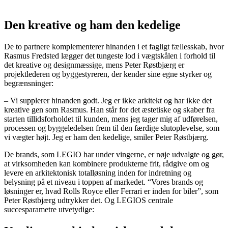
Den kreative og ham den kedelige
De to partnere komplementerer hinanden i et fagligt fællesskab, hvor
Rasmus Fredsted lægger det tungeste lod i vægtskålen i forhold til
det kreative og designmæssige, mens Peter Røstbjærg er
projektlederen og byggestyreren, der kender sine egne styrker og
begrænsninger:
– Vi supplerer hinanden godt. Jeg er ikke arkitekt og har ikke det
kreative gen som Rasmus. Han står for det æstetiske og skaber fra
starten tillidsforholdet til kunden, mens jeg tager mig af udførelsen,
processen og byggeledelsen frem til den færdige slutoplevelse, som
vi vægter højt. Jeg er ham den kedelige, smiler Peter Røstbjærg.
De brands, som LEGIO har under vingerne, er nøje udvalgte og gør,
at virksomheden kan kombinere produkterne frit, rådgive om og
levere en arkitektonisk totalløsning inden for indretning og
belysning på et niveau i toppen af markedet. “Vores brands og
løsninger er, hvad Rolls Royce eller Ferrari er inden for biler”, som
Peter Røstbjærg udtrykker det. Og LEGIOS centrale
succesparametre utvetydige: