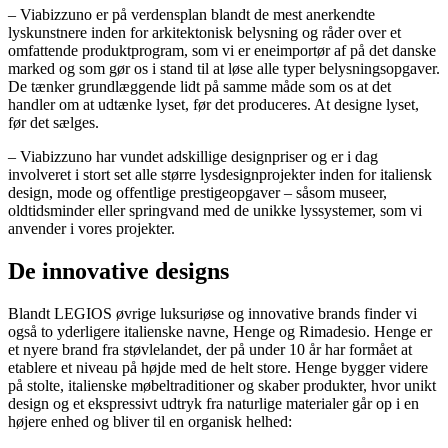
– Viabizzuno er på verdensplan blandt de mest anerkendte
lyskunstnere inden for arkitektonisk belysning og råder over et
omfattende produktprogram, som vi er eneimportør af på det danske
marked og som gør os i stand til at løse alle typer belysningsopgaver.
De tænker grundlæggende lidt på samme måde som os at det
handler om at udtænke lyset, før det produceres. At designe lyset,
før det sælges.
– Viabizzuno har vundet adskillige designpriser og er i dag
involveret i stort set alle større lysdesignprojekter inden for italiensk
design, mode og offentlige prestigeopgaver – såsom museer,
oldtidsminder eller springvand med de unikke lyssystemer, som vi
anvender i vores projekter.
De innovative designs
Blandt LEGIOS øvrige luksuriøse og innovative brands finder vi
også to yderligere italienske navne, Henge og Rimadesio. Henge er
et nyere brand fra støvlelandet, der på under 10 år har formået at
etablere et niveau på højde med de helt store. Henge bygger videre
på stolte, italienske møbeltraditioner og skaber produkter, hvor unikt
design og et ekspressivt udtryk fra naturlige materialer går op i en
højere enhed og bliver til en organisk helhed: