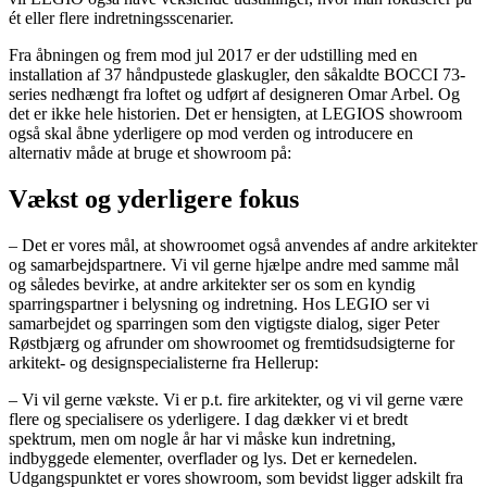
ét eller flere indretningsscenarier.
Fra åbningen og frem mod jul 2017 er der udstilling med en
installation af 37 håndpustede glaskugler, den såkaldte BOCCI 73-
series nedhængt fra loftet og udført af designeren Omar Arbel. Og
det er ikke hele historien. Det er hensigten, at LEGIOS showroom
også skal åbne yderligere op mod verden og introducere en
alternativ måde at bruge et showroom på:
Vækst og yderligere fokus
– Det er vores mål, at showroomet også anvendes af andre arkitekter
og samarbejdspartnere. Vi vil gerne hjælpe andre med samme mål
og således bevirke, at andre arkitekter ser os som en kyndig
sparringspartner i belysning og indretning. Hos LEGIO ser vi
samarbejdet og sparringen som den vigtigste dialog, siger Peter
Røstbjærg og afrunder om showroomet og fremtidsudsigterne for
arkitekt- og designspecialisterne fra Hellerup:
– Vi vil gerne vækste. Vi er p.t. fire arkitekter, og vi vil gerne være
flere og specialisere os yderligere. I dag dækker vi et bredt
spektrum, men om nogle år har vi måske kun indretning,
indbyggede elementer, overflader og lys. Det er kernedelen.
Udgangspunktet er vores showroom, som bevidst ligger adskilt fra