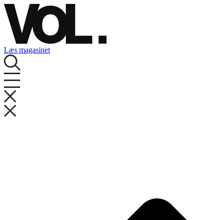
Videre
til
indhold
Læs magasinet