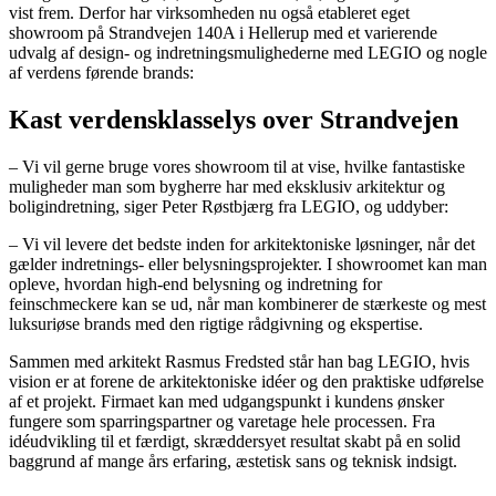
vist frem. Derfor har virksomheden nu også etableret eget
showroom på Strandvejen 140A i Hellerup med et varierende
udvalg af design- og indretningsmulighederne med LEGIO og nogle
af verdens førende brands:
Kast verdensklasselys over Strandvejen
– Vi vil gerne bruge vores showroom til at vise, hvilke fantastiske
muligheder man som bygherre har med eksklusiv arkitektur og
boligindretning, siger Peter Røstbjærg fra LEGIO, og uddyber:
– Vi vil levere det bedste inden for arkitektoniske løsninger, når det
gælder indretnings- eller belysningsprojekter. I showroomet kan man
opleve, hvordan high-end belysning og indretning for
feinschmeckere kan se ud, når man kombinerer de stærkeste og mest
luksuriøse brands med den rigtige rådgivning og ekspertise.
Sammen med arkitekt Rasmus Fredsted står han bag LEGIO, hvis
vision er at forene de arkitektoniske idéer og den praktiske udførelse
af et projekt. Firmaet kan med udgangspunkt i kundens ønsker
fungere som sparringspartner og varetage hele processen. Fra
idéudvikling til et færdigt, skræddersyet resultat skabt på en solid
baggrund af mange års erfaring, æstetisk sans og teknisk indsigt.