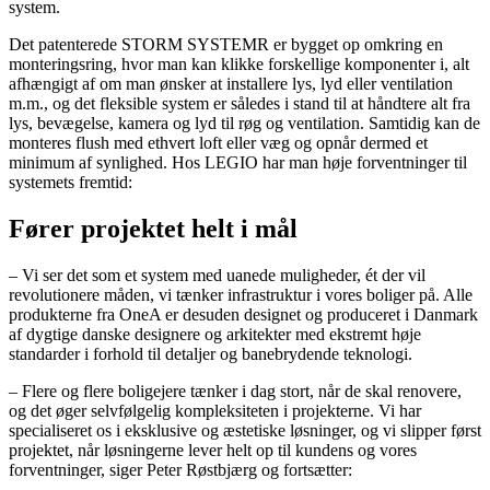
system.
Det patenterede STORM SYSTEMR er bygget op omkring en
monteringsring, hvor man kan klikke forskellige komponenter i, alt
afhængigt af om man ønsker at installere lys, lyd eller ventilation
m.m., og det fleksible system er således i stand til at håndtere alt fra
lys, bevægelse, kamera og lyd til røg og ventilation. Samtidig kan de
monteres flush med ethvert loft eller væg og opnår dermed et
minimum af synlighed. Hos LEGIO har man høje forventninger til
systemets fremtid:
Fører projektet helt i mål
– Vi ser det som et system med uanede muligheder, ét der vil
revolutionere måden, vi tænker infrastruktur i vores boliger på. Alle
produkterne fra OneA er desuden designet og produceret i Danmark
af dygtige danske designere og arkitekter med ekstremt høje
standarder i forhold til detaljer og banebrydende teknologi.
– Flere og flere boligejere tænker i dag stort, når de skal renovere,
og det øger selvfølgelig kompleksiteten i projekterne. Vi har
specialiseret os i eksklusive og æstetiske løsninger, og vi slipper først
projektet, når løsningerne lever helt op til kundens og vores
forventninger, siger Peter Røstbjærg og fortsætter: