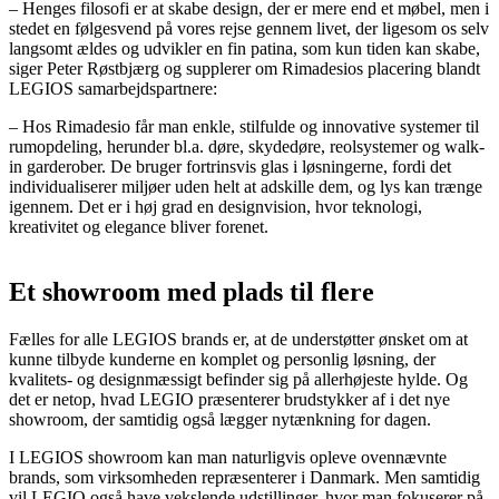
– Henges filosofi er at skabe design, der er mere end et møbel, men i
stedet en følgesvend på vores rejse gennem livet, der ligesom os selv
langsomt ældes og udvikler en fin patina, som kun tiden kan skabe,
siger Peter Røstbjærg og supplerer om Rimadesios placering blandt
LEGIOS samarbejdspartnere:
– Hos Rimadesio får man enkle, stilfulde og innovative systemer til
rumopdeling, herunder bl.a. døre, skydedøre, reolsystemer og walk-
in garderober. De bruger fortrinsvis glas i løsningerne, fordi det
individualiserer miljøer uden helt at adskille dem, og lys kan trænge
igennem. Det er i høj grad en designvision, hvor teknologi,
kreativitet og elegance bliver forenet.
Et showroom med plads til flere
Fælles for alle LEGIOS brands er, at de understøtter ønsket om at
kunne tilbyde kunderne en komplet og personlig løsning, der
kvalitets- og designmæssigt befinder sig på allerhøjeste hylde. Og
det er netop, hvad LEGIO præsenterer brudstykker af i det nye
showroom, der samtidig også lægger nytænkning for dagen.
I LEGIOS showroom kan man naturligvis opleve ovennævnte
brands, som virksomheden repræsenterer i Danmark. Men samtidig
vil LEGIO også have vekslende udstillinger, hvor man fokuserer på