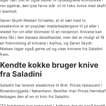
ren egetræ, den lyse farve står ot til f.eks. knive med skaft
i ibenholt.
Søren Skydt-Nielsen fortæller, at et sæt med to
steakknive er en populær medarbejdergave til jul eller i
stedet for vin eller blomster til en reception. Knivene kan
ikke fås i den danske detailhandel, men det er muligt at få
en fremvisning af knivene i Aarhus, og Søren Skydt-
Nielsen tager også gerne ud og viser knivene fra Saladini
frem.
Kendte kokke bruger knive
fra Saladini
Saladini har leveret steakknive til Brdr. Prices restaurant i
Rosenborggade i København. Bestiller man Prices Herrebøf
ledsages den af en ot kniv fra Saladini.
”Til brødrenes nye restaurant i Aalborg, har de også bestilt