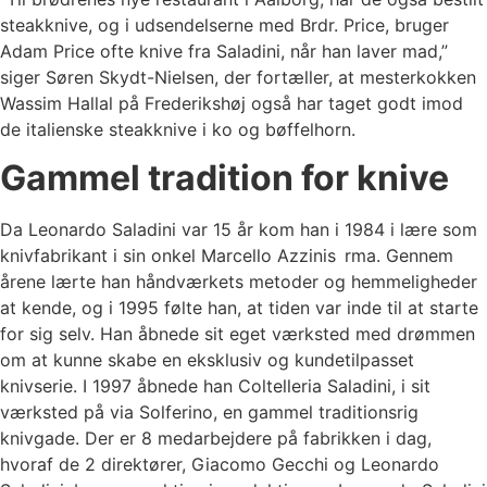
steakknive, og i udsendelserne med Brdr. Price, bruger
Adam Price ofte knive fra Saladini, når han laver mad,”
siger Søren Skydt-Nielsen, der fortæller, at mesterkokken
Wassim Hallal på Frederikshøj også har taget godt imod
de italienske steakknive i ko og bøffelhorn.
Gammel tradition for knive
Da Leonardo Saladini var 15 år kom han i 1984 i lære som
knivfabrikant i sin onkel Marcello Azzinis rma. Gennem
årene lærte han håndværkets metoder og hemmeligheder
at kende, og i 1995 følte han, at tiden var inde til at starte
for sig selv. Han åbnede sit eget værksted med drømmen
om at kunne skabe en eksklusiv og kundetilpasset
knivserie. I 1997 åbnede han Coltelleria Saladini, i sit
værksted på via Solferino, en gammel traditionsrig
knivgade. Der er 8 medarbejdere på fabrikken i dag,
hvoraf de 2 direktører, Giacomo Gecchi og Leonardo