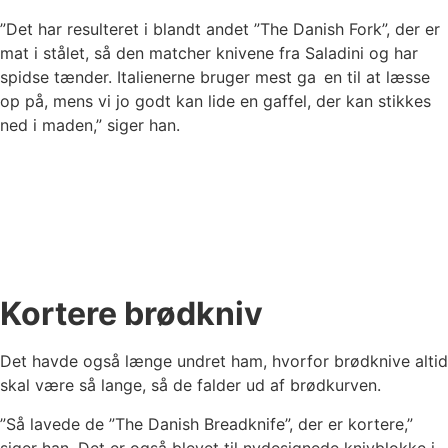
”Det har resulteret i blandt andet ”The Danish Fork”, der er
mat i stålet, så den matcher knivene fra Saladini og har
spidse tænder. Italienerne bruger mest ga en til at læsse
op på, mens vi jo godt kan lide en gaffel, der kan stikkes
ned i maden,” siger han.
Kortere brødkniv
Det havde også længe undret ham, hvorfor brødknive altid
skal være så lange, så de falder ud af brødkurven.
”Så lavede de ”The Danish Breadknife”, der er kortere,”
siger han. Det er også blevet til nydesignede knivblokke i