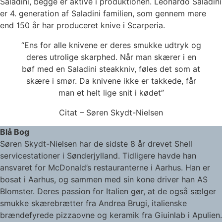
Saladini, begge er aktive i produktionen. Leonardo Saladini
er 4. generation af Saladini familien, som gennem mere
end 150 år har produceret knive i Scarperia.
“Ens for alle knivene er deres smukke udtryk og
deres utrolige skarphed. Når man skærer i en
bøf med en Saladini steakkniv, føles det som at
skære i smør. Da knivene ikke er takkede, får
man et helt lige snit i kødet”
Citat – Søren Skydt-Nielsen
Blå Bog
Søren Skydt-Nielsen har de sidste 8 år drevet Shell
servicestationer i Sønderjylland. Tidligere havde han
ansvaret for McDonald’s restauranterne i Aarhus. Han er
bosat i Aarhus, og sammen med sin kone driver han AS
Blomster. Deres passion for Italien gør, at de også sælger
smukke skærebrætter fra Andrea Brugi, italienske
brændefyrede pizzaovne og keramik fra Giuinlab i Apulien.