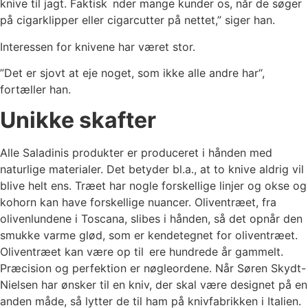
knive til jagt. Faktisk nder mange kunder os, når de søger
på cigarklipper eller cigarcutter på nettet,” siger han.
Interessen for knivene har været stor.
”Det er sjovt at eje noget, som ikke alle andre har“,
fortæller han.
Unikke skafter
Alle Saladinis produkter er produceret i hånden med
naturlige materialer. Det betyder bl.a., at to knive aldrig vil
blive helt ens. Træet har nogle forskellige linjer og okse og
kohorn kan have forskellige nuancer. Oliventræet, fra
olivenlundene i Toscana, slibes i hånden, så det opnår den
smukke varme glød, som er kendetegnet for oliventræet.
Oliventræet kan være op til ere hundrede år gammelt.
Præcision og perfektion er nøgleordene. Når Søren Skydt-
Nielsen har ønsker til en kniv, der skal være designet på en
anden måde, så lytter de til ham på knivfabrikken i Italien.