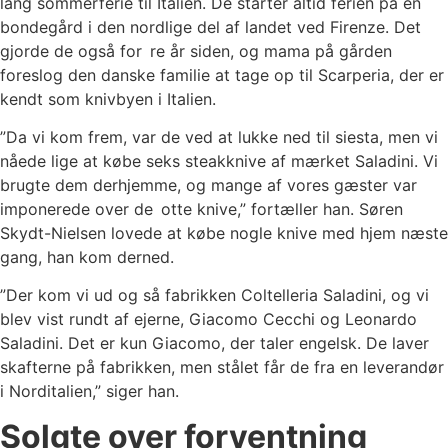
lang sommerferie til Italien. De starter altid ferien på en
bondegård i den nordlige del af landet ved Firenze. Det
gjorde de også for re år siden, og mama på gården
foreslog den danske familie at tage op til Scarperia, der er
kendt som knivbyen i Italien.
”Da vi kom frem, var de ved at lukke ned til siesta, men vi
nåede lige at købe seks steakknive af mærket Saladini. Vi
brugte dem derhjemme, og mange af vores gæster var
imponerede over de otte knive,” fortæller han. Søren
Skydt-Nielsen lovede at købe nogle knive med hjem næste
gang, han kom derned.
”Der kom vi ud og så fabrikken Coltelleria Saladini, og vi
blev vist rundt af ejerne, Giacomo Cecchi og Leonardo
Saladini. Det er kun Giacomo, der taler engelsk. De laver
skafterne på fabrikken, men stålet får de fra en leverandør
i Norditalien,” siger han.
Solgte over forventning