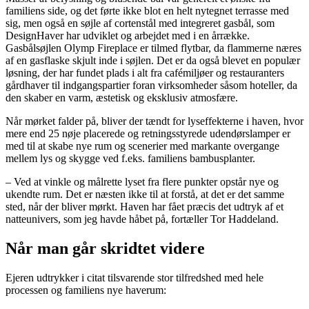
familiens side, og det førte ikke blot en helt nytegnet terrasse med
sig, men også en søjle af cortenstål med integreret gasbål, som
DesignHaver har udviklet og arbejdet med i en årrække.
Gasbålsøjlen Olymp Fireplace er tilmed flytbar, da flammerne næres
af en gasflaske skjult inde i søjlen. Det er da også blevet en populær
løsning, der har fundet plads i alt fra cafémiljøer og restauranters
gårdhaver til indgangspartier foran virksomheder såsom hoteller, da
den skaber en varm, æstetisk og eksklusiv atmosfære.
Når mørket falder på, bliver der tændt for lyseffekterne i haven, hvor
mere end 25 nøje placerede og retningsstyrede udendørslamper er
med til at skabe nye rum og scenerier med markante overgange
mellem lys og skygge ved f.eks. familiens bambusplanter.
– Ved at vinkle og målrette lyset fra flere punkter opstår nye og
ukendte rum. Det er næsten ikke til at forstå, at det er det samme
sted, når der bliver mørkt. Haven har fået præcis det udtryk af et
natteunivers, som jeg havde håbet på, fortæller Tor Haddeland.
Når man går skridtet videre
Ejeren udtrykker i citat tilsvarende stor tilfredshed med hele
processen og familiens nye haverum: