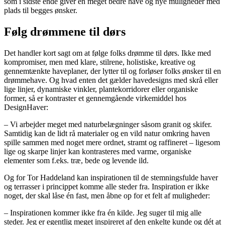
som i sidste ende giver en meget bedre have og nye muligheder med
plads til begges ønsker.
Følg drømmene til dørs
Det handler kort sagt om at følge folks drømme til dørs. Ikke med
kompromiser, men med klare, stilrene, holistiske, kreative og
gennemtænkte haveplaner, der lytter til og forløser folks ønsker til en
drømmehave. Og hvad enten det gælder havedesigns med skrå eller
lige linjer, dynamiske vinkler, plantekorridorer eller organiske
former, så er kontraster et gennemgående virkemiddel hos
DesignHaver:
– Vi arbejder meget med naturbelægninger såsom granit og skifer.
Samtidig kan de lidt rå materialer og en vild natur omkring haven
spille sammen med noget mere ordnet, stramt og raffineret – ligesom
lige og skarpe linjer kan kontrasteres med varme, organiske
elementer som f.eks. træ, bede og levende ild.
Og for Tor Haddeland kan inspirationen til de stemningsfulde haver
og terrasser i princippet komme alle steder fra. Inspiration er ikke
noget, der skal låse én fast, men åbne op for et felt af muligheder:
– Inspirationen kommer ikke fra én kilde. Jeg suger til mig alle
steder. Jeg er egentlig meget inspireret af den enkelte kunde og dét at