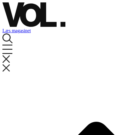
Videre
til
indhold
Læs magasinet