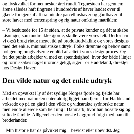
og livskvalitet for mennesker året rundt. Tegnestuen har gennem
årene således haft fingrene i hundredvis af haver landet over til
glæde for ejere af alt fra mindre parcelhushaver og gårdhaver til
store haver med terrænspring og rig natur omkring matriklen:
– Vi besluttede for 15 år siden, at de private kunder og dét at skabe
løsninger, som andre ikke gjorde, skulle være vores felt. Derfor har
vi også brugt rigtig meget tid på produktudvikling og vores designs
med det enkle, minimalistiske udtryk. Folks drømme og behov samt
boligen og omgivelserne er altid afsættet i vores designproces. Og
fra det punkt arbejder vi med en spændstighed, hvor der både i linjer
og form skabes noget uforudsigeligt, siger Tor Haddeland, direktør
hos DesignHaver.
Den vilde natur og det enkle udtryk
Med en opvækst i ly af det sydlige Norges fjorde og fjelde har
arbejdet med naturelementer aldrig ligget ham fjernt. Tor Haddeland
voksede op på en gård i den vilde og vidtstrakte sydnorske natur,
men endte allerede som helt ung i Danmark, hvor han bosatte sig og
stiftede familie. Alligevel er den norske baggrund fulgt med ham til
broderlandet:
– Min historie har da påvirket mig – bevidst eller ubevidst. Jeg