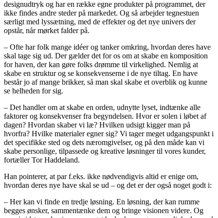
designudtryk og har en række egne produkter på programmet, der
ikke findes andre steder på markedet. Og så arbejder tegnestuen
særligt med lyssætning, med de effekter og det nye univers der
opstår, når mørket falder på.
– Ofte har folk mange idéer og tanker omkring, hvordan deres have
skal tage sig ud. Der gælder det for os om at skabe en komposition
for haven, der kan gøre folks drømme til virkelighed. Nemlig at
skabe en struktur og se konsekvenserne i de nye tiltag. En have
består jo af mange brikker, så man skal skabe et overblik og kunne
se helheden for sig.
– Det handler om at skabe en orden, udnytte lyset, indtænke alle
faktorer og konsekvenser fra begyndelsen. Hvor er solen i løbet af
dagen? Hvordan skaber vi læ? Hvilken udsigt kigger man på
hvorfra? Hvilke materialer egner sig? Vi tager meget udgangspunkt i
det specifikke sted og dets næromgivelser, og på den måde kan vi
skabe personlige, tilpassede og kreative løsninger til vores kunder,
fortæller Tor Haddeland.
Han pointerer, at par f.eks. ikke nødvendigvis altid er enige om,
hvordan deres nye have skal se ud – og det er der også noget godt i:
– Her kan vi finde en tredje løsning. En løsning, der kan rumme
begges ønsker, sammentænke dem og bringe visionen videre. Og