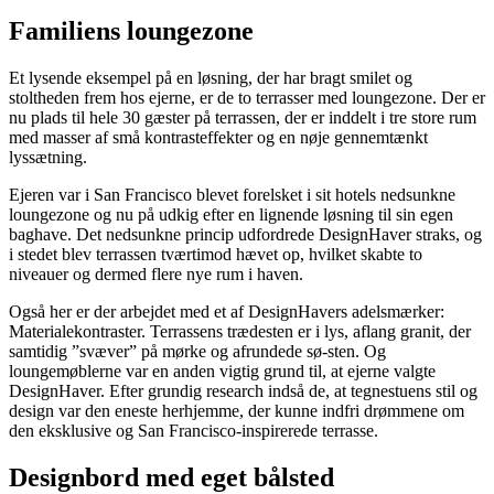
Familiens loungezone
Et lysende eksempel på en løsning, der har bragt smilet og
stoltheden frem hos ejerne, er de to terrasser med loungezone. Der er
nu plads til hele 30 gæster på terrassen, der er inddelt i tre store rum
med masser af små kontrasteffekter og en nøje gennemtænkt
lyssætning.
Ejeren var i San Francisco blevet forelsket i sit hotels nedsunkne
loungezone og nu på udkig efter en lignende løsning til sin egen
baghave. Det nedsunkne princip udfordrede DesignHaver straks, og
i stedet blev terrassen tværtimod hævet op, hvilket skabte to
niveauer og dermed flere nye rum i haven.
Også her er der arbejdet med et af DesignHavers adelsmærker:
Materialekontraster. Terrassens trædesten er i lys, aflang granit, der
samtidig ”svæver” på mørke og afrundede sø-sten. Og
loungemøblerne var en anden vigtig grund til, at ejerne valgte
DesignHaver. Efter grundig research indså de, at tegnestuens stil og
design var den eneste herhjemme, der kunne indfri drømmene om
den eksklusive og San Francisco-inspirerede terrasse.
Designbord med eget bålsted