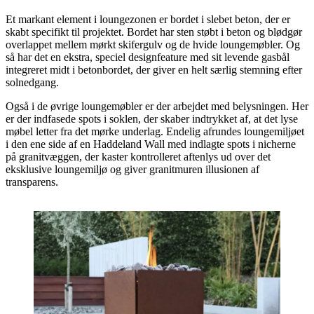
Et markant element i loungezonen er bordet i slebet beton, der er
skabt specifikt til projektet. Bordet har sten støbt i beton og blødgør
overlappet mellem mørkt skifergulv og de hvide loungemøbler. Og
så har det en ekstra, speciel designfeature med sit levende gasbål
integreret midt i betonbordet, der giver en helt særlig stemning efter
solnedgang.
Også i de øvrige loungemøbler er der arbejdet med belysningen. Her
er der indfasede spots i soklen, der skaber indtrykket af, at det lyse
møbel letter fra det mørke underlag. Endelig afrundes loungemiljøet
i den ene side af en Haddeland Wall med indlagte spots i nicherne
på granitvæggen, der kaster kontrolleret aftenlys ud over det
eksklusive loungemiljø og giver granitmuren illusionen af
transparens.