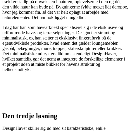
trækker stadig på opvæksten i naturen, oplevelserne i den og dét,
den vilde natur kan byde på. Bygningerne fyldte meget lidt deroppe,
hvor jeg kommer fra, så det var helt oplagt at arbejde med
naturelementer. Det har nok ligget i mig altid.
I dag har han som havearkitekt specialiseret sig i de eksklusive og
udfordrende have- og terrasseløsninger. Designet er stramt og
minimalistisk, og han sætter et eksklusivt fingeraftryk på de
egenudviklede produkter, hvad enten det gælder loungemøbler,
gasbål, belægninger, mure, trapper, skiferskulpturer eller krukker.
Det minimalistiske udtryk er altid umiskendeligt DesignHaver,
hvilket samtidig gør det nemt at integrere de forskellige elementer i
et projekt uden at miste blikket for havens struktur og
helhedsindtryk.
Den tredje løsning
DesignHaver skiller sig ud med sit karakteristiske, enkle