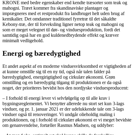
KRONE med bedre egenskaber end kendte træsorter som teak og
mahogni. Træet kommer fra skandinaviske plantager og
imprægneres med et restprodukt fra landbruget helt uden brug af
kemikalier. Det omdanner traditionel fyrretræ til det såkaldte
Kebony-træ, der til forveksling ligner netop teak og mahogni og
som er meget velegnet til dør- og vinduesproduktion, fordi det
samtidig også har en god kuldenedbrydende effekt og kræver
minimalt vedligehold.
Energi og bæredygtighed
Et andet aspekt af en moderne vinduesvirksomhed er vigtigheden af
at kunne omstille sig til en ny tid, også når talen falder på
bæredygtighed, energirigtighed og cirkulær økonomi. Grøn
omstilling og en bæredygtig tilgang til produktionen er da også
noget, der prioriteres bevidst hos den nordjyske vinduesproducent:
– I forhold til energi lever vi selvfølgelig op til alle krav i
bygningsreglementet. Vi benytter allerede nu stort set kun 3-lags
vinduer, og pr. 1. januar 2021 er der udelukkende tale om 3-lags
vinduer også til renoveringer. Vi undgår olieholdig maling i
produktionen, og i forhold til cirkulær økonomi er vi meget bevidste
om genanvendelse, fortæller Rasmus Madsen, og uddyber: