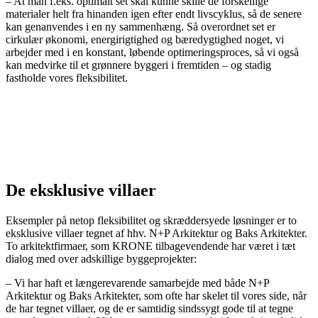
– At man f.eks. optimalt set skal kunne skille de forskellige
materialer helt fra hinanden igen efter endt livscyklus, så de senere
kan genanvendes i en ny sammenhæng. Så overordnet set er
cirkulær økonomi, energirigtighed og bæredygtighed noget, vi
arbejder med i en konstant, løbende optimeringsproces, så vi også
kan medvirke til et grønnere byggeri i fremtiden – og stadig
fastholde vores fleksibilitet.
De eksklusive villaer
Eksempler på netop fleksibilitet og skræddersyede løsninger er to
eksklusive villaer tegnet af hhv. N+P Arkitektur og Baks Arkitekter.
To arkitektfirmaer, som KRONE tilbagevendende har været i tæt
dialog med over adskillige byggeprojekter:
– Vi har haft et længerevarende samarbejde med både N+P
Arkitektur og Baks Arkitekter, som ofte har skelet til vores side, når
de har tegnet villaer, og de er samtidig sindssygt gode til at tegne