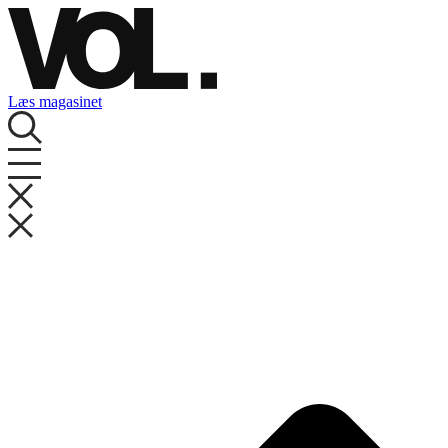
Videre
til
indhold
Læs magasinet