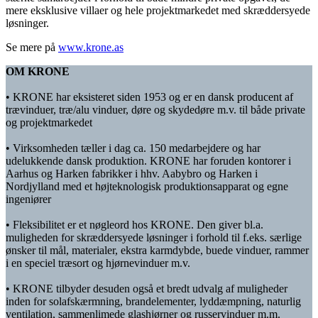
mere eksklusive villaer og hele projektmarkedet med skræddersyede
løsninger.
Se mere på
www.krone.as
OM KRONE
• KRONE har eksisteret siden 1953 og er en dansk producent af
trævinduer, træ/alu vinduer, døre og skydedøre m.v. til både private
og projektmarkedet
• Virksomheden tæller i dag ca. 150 medarbejdere og har
udelukkende dansk produktion. KRONE har foruden kontorer i
Aarhus og Harken fabrikker i hhv. Aabybro og Harken i
Nordjylland med et højteknologisk produktionsapparat og egne
ingeniører
• Fleksibilitet er et nøgleord hos KRONE. Den giver bl.a.
muligheden for skræddersyede løsninger i forhold til f.eks. særlige
ønsker til mål, materialer, ekstra karmdybde, buede vinduer, rammer
i en speciel træsort og hjørnevinduer m.v.
• KRONE tilbyder desuden også et bredt udvalg af muligheder
inden for solafskærmning, brandelementer, lyddæmpning, naturlig
ventilation, sammenlimede glashjørner og russervinduer m.m.