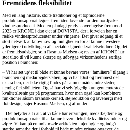
Fremtidens fleksibilitet
Med en lang historie, stolte traditioner og et topmoderne
produktionsapparat tegner fremtiden lovende for den nordjyske
vinduesproducent. Med en planlagt gradvis overtagelse frem mod
2023 er KRONE i dag ejet af DOVISTA, der i forvejen har en
række vinduesproducenter under vingerne. Det giver adgang til et
stort netværk af knowhow og muligheden for at kunne investere
yderligere i udviklingen af specialdesignede kvalitetsvinduer. Og det
er fremtidsudsigter, som Rasmus Madsen og resten af KRONE har
stor tiltro til vil kunne skærpe og udbygge virksomhedens særlige
position i branchen:
– Vi har set up’et til både at kunne bevare vores ”familiære” tilgang i
branchen og medarbejderstaben, og vi har først og fremmest det
ekstra ben, der ikke rigtig findes på samme måde andre steder,
nemlig fleksibiliteten. Og så har vi selvfølgelig kun gennemtestede
kvalitetsløsninger på programmet, hvor man også kan kombinere
funktioner såsom brandsikkerhed, støjreduktion og lavenergi med
flot design, siger Rasmus Madsen, og afrunder:
– Det betyder alt i alt, at vi både har erfaringen, medarbejderne og
produktionsapparatet til at kunne levere fleksible kvalitetsvinduer og
-døre. Vi kan på en unik møde arkitekten i øjenhøjde og indgå
stærke samarbejder i forhold til både mindre private opgaver, de