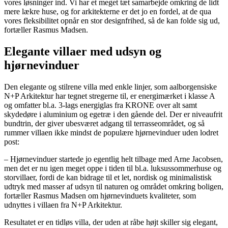
vores løsninger ind. Vi har et meget tæt samarbejde omkring de lidt
mere lækre huse, og for arkitekterne er det jo en fordel, at de qua
vores fleksibilitet opnår en stor designfrihed, så de kan folde sig ud,
fortæller Rasmus Madsen.
Elegante villaer med udsyn og
hjørnevinduer
Den elegante og stilrene villa med enkle linjer, som aalborgensiske
N+P Arkitektur har tegnet stregerne til, er energimærket i klasse A
og omfatter bl.a. 3-lags energiglas fra KRONE over alt samt
skydedøre i aluminium og egetræ i den gående del. Der er niveaufrit
bundtrin, der giver ubesværet adgang til terrasseområdet, og så
rummer villaen ikke mindst de populære hjørnevinduer uden lodret
post:
– Hjørnevinduer startede jo egentlig helt tilbage med Arne Jacobsen,
men det er nu igen meget oppe i tiden til bl.a. luksussommerhuse og
storvillaer, fordi de kan bidrage til et let, nordisk og minimalistisk
udtryk med masser af udsyn til naturen og området omkring boligen,
fortæller Rasmus Madsen om hjørnevinduets kvaliteter, som
udnyttes i villaen fra N+P Arkitektur.
Resultatet er en tidløs villa, der uden at råbe højt skiller sig elegant,