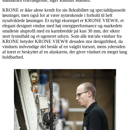
standarden efterfølgende, siger Rasmus Madsen.
KRONE er ikke alene kendt for sin fleksibilitet og specialtilpassede
løsninger, men også for at være nytænkende i forhold til helt
nyudviklede løsninger. Et nyligt eksempel er KRONE VIEW®, et
elegant designet vindue med høj energiperformance og markedets
smalleste aluprofil med en karmbredde på kun 30 mm, der sikrer
stort lysindfald og et ugeneret udsyn. Som alle træ/alu vinduer fra
KRONE betyder KRONE VIEW® desuden stor designfrihed, da
vinduets indvendige del består af en valgfri træsort, mens ydersiden
af træet er beskyttet af en aluskærm, der giver vinduet en meget lang
holdbarhed.