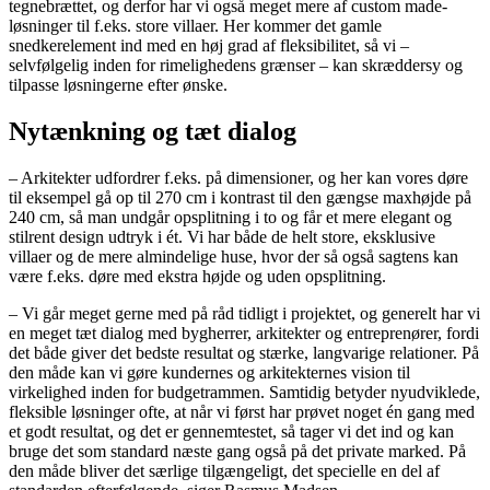
tegnebrættet, og derfor har vi også meget mere af custom made-
løsninger til f.eks. store villaer. Her kommer det gamle
snedkerelement ind med en høj grad af fleksibilitet, så vi –
selvfølgelig inden for rimelighedens grænser – kan skræddersy og
tilpasse løsningerne efter ønske.
Nytænkning og tæt dialog
– Arkitekter udfordrer f.eks. på dimensioner, og her kan vores døre
til eksempel gå op til 270 cm i kontrast til den gængse maxhøjde på
240 cm, så man undgår opsplitning i to og får et mere elegant og
stilrent design udtryk i ét. Vi har både de helt store, eksklusive
villaer og de mere almindelige huse, hvor der så også sagtens kan
være f.eks. døre med ekstra højde og uden opsplitning.
– Vi går meget gerne med på råd tidligt i projektet, og generelt har vi
en meget tæt dialog med bygherrer, arkitekter og entreprenører, fordi
det både giver det bedste resultat og stærke, langvarige relationer. På
den måde kan vi gøre kundernes og arkitekternes vision til
virkelighed inden for budgetrammen. Samtidig betyder nyudviklede,
fleksible løsninger ofte, at når vi først har prøvet noget én gang med
et godt resultat, og det er gennemtestet, så tager vi det ind og kan
bruge det som standard næste gang også på det private marked. På
den måde bliver det særlige tilgængeligt, det specielle en del af