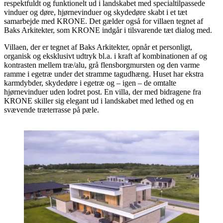
respektfuldt og funktionelt ud i landskabet med specialtilpassede
vinduer og døre, hjørnevinduer og skydedøre skabt i et tæt
samarbejde med KRONE. Det gælder også for villaen tegnet af
Baks Arkitekter, som KRONE indgår i tilsvarende tæt dialog med.
Villaen, der er tegnet af Baks Arkitekter, opnår et personligt,
organisk og eksklusivt udtryk bl.a. i kraft af kombinationen af og
kontrasten mellem træ/alu, grå flensborgmursten og den varme
ramme i egetræ under det stramme tagudhæng. Huset har ekstra
karmdybder, skydedøre i egetræ og – igen – de omtalte
hjørnevinduer uden lodret post. En villa, der med bidragene fra
KRONE skiller sig elegant ud i landskabet med lethed og en
svævende træterrasse på pæle.