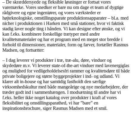
– De skræddersyede og fleksible løsninger er fortsat vores
varemærke. Vores snedker er bare nu om dage et team af dygtige
rådgivere og egne ingeniører, og vores værksteder er
højteknologiske, omstillingsparate produktionsapparater – bl.a. med
nicher i produktionen i Harken med små stationer, hvor vi faktisk
stadig laver nogle ting i hånden. Vi kan designe efter ønske, og vi
kan f.eks. kombinere forskellige trætyper med andre
kvalitetsmaterialer og har et program med en meget stor bredde i
forhold til dimensioner, materialer, form og farver, fortæller Rasmus
Madsen, og fortsætter:
– I dag leverer vi produkter i træ, træ-alu, døre, vinduer og
skydedøre m.v. Vi leverer state-of-the-art vinduer med lavenergiglas
og mulighed for vedligeholdelsesfri rammer og kvalitetsdøre til både
private boligejere og større byggeprojekter i ind- og udland. Vi
klarer alt in-house og har samtidig fastholdt den særlige
virksomhedskultur med både mangeårige og nye medarbejdere, der
træder godt ind i sammenhængen. I modsætning til andre har vi
f.eks. heller ikke noget katalog over produkter i kraft af vores
fleksibilitet og omstillingsparathed, vi har ”bare” en
inspirationsbrochure, siger Rasmus Madsen med et smil.