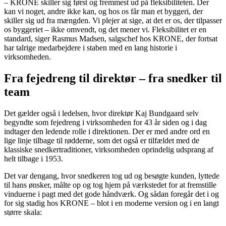
– KRONE skiller sig først og fremmest ud på fleksibiliteten. Der
kan vi noget, andre ikke kan, og hos os får man et byggeri, der
skiller sig ud fra mængden. Vi plejer at sige, at det er os, der tilpasser
os byggeriet – ikke omvendt, og det mener vi. Fleksibilitet er en
standard, siger Rasmus Madsen, salgschef hos KRONE, der fortsat
har talrige medarbejdere i staben med en lang historie i
virksomheden.
Fra fejedreng til direktør – fra snedker til
team
Det gælder også i ledelsen, hvor direktør Kaj Bundgaard selv
begyndte som fejedreng i virksomheden for 43 år siden og i dag
indtager den ledende rolle i direktionen. Der er med andre ord en
lige linje tilbage til rødderne, som det også er tilfældet med de
klassiske snedkertraditioner, virksomheden oprindelig udsprang af
helt tilbage i 1953.
Det var dengang, hvor snedkeren tog ud og besøgte kunden, lyttede
til hans ønsker, målte op og tog hjem på værkstedet for at fremstille
vinduerne i pagt med det gode håndværk. Og sådan foregår det i og
for sig stadig hos KRONE – blot i en moderne version og i en langt
større skala: