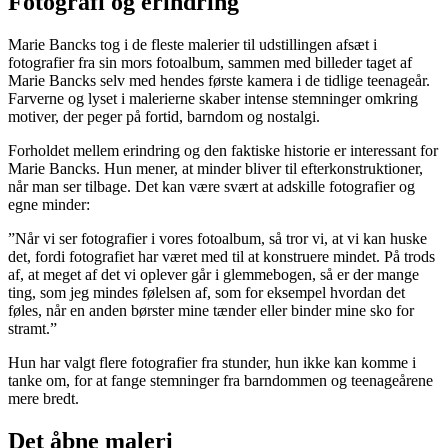
Fotografi og erindring
Marie Bancks tog i de fleste malerier til udstillingen afsæt i
fotografier fra sin mors fotoalbum, sammen med billeder taget af
Marie Bancks selv med hendes første kamera i de tidlige teenageår.
Farverne og lyset i malerierne skaber intense stemninger omkring
motiver, der peger på fortid, barndom og nostalgi.
Forholdet mellem erindring og den faktiske historie er interessant for
Marie Bancks. Hun mener, at minder bliver til efterkonstruktioner,
når man ser tilbage. Det kan være svært at adskille fotografier og
egne minder:
”Når vi ser fotografier i vores fotoalbum, så tror vi, at vi kan huske
det, fordi fotografiet har været med til at konstruere mindet. På trods
af, at meget af det vi oplever går i glemmebogen, så er der mange
ting, som jeg mindes følelsen af, som for eksempel hvordan det
føles, når en anden børster mine tænder eller binder mine sko for
stramt.”
Hun har valgt flere fotografier fra stunder, hun ikke kan komme i
tanke om, for at fange stemninger fra barndommen og teenageårene
mere bredt.
Det åbne maleri