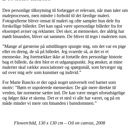
Den personlige tilknytning til forlægget er relevant, når man taler om
maleprocessen, men mindre i forhold til det færdige maleri.
Fotografierne bliver omsat til maleri og ofte sampler hun dele fra
forskellige billeder. Det kan også være upersonlige billeder fra for
eksempel aviser og reklamer. Det sker, at mennesker, der aldrig har
mødt hinanden, bliver sat sammen. De bliver til tegn i maleriets rum.
”Mange af gæsterne på udstillingen spurgte mig, om det var en pige
eller en dreng, de så på billedet. Jeg svarede så, at det er et
menneske. Jeg foretrækker ikke at fortælle den personlige historie
bag et billede, da den blot er et udgangspunkt. Jeg ønsker, at mine
malerier skal vække associationer og spørgsmål, som bevæger sig
ud over mig selv som kunstner og individ.”
For Marie Bancks er der også noget universelt ved barnet som
motiv: ”Børn er uspolerede mennesker. De går mere direkte til
verden, før normerne sætter ind. De kan være meget uforudsigelige
og følger ikke et skema. Det er et sted vi alle har været, og på en
måde minder vi mere om hinanden i barndommen.”
Flowerchild, 130 x 130 cm – Oil on canvas, 2008