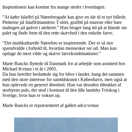
Inspirationen kan komme fra mange steder i hverdagen.
”At købe falaffel på Nørrebrogade kan give en ide til et nyt billede.
Pletterne på falaffelmandens T-shirt, graffiti på murene eller bare
malingen på gulvet i atelieret.” Hun bruger lang tid på at blande sin
palet og finde frem til den rette skævhed i den enkelte farve.
”Det multikulturelle Nørrebro er inspirerende. Der er så stor
spændvidde i forhold til, hvordan mennesker ser ud. Man kan
opdage de mest vilde og skæve farvekombinationer.”
Marie Bancks flyttede til Danmark for at arbejde som assistent hos
Michael Kvium i et år i 2005.
Da hun herefter besluttede sig for blive i landet, hang det sammen
med den store interesse for samtidskunst i København, men også at
hun oplevede en generel åbenhed. Hun var desuden tiltrukket af
storbyens puls, der stod i kontrast til den lille landsby Fröskog i
Sverige, hvor hun er vokset op.
Marie Bancks er repræsenteret af galleri adco:venue