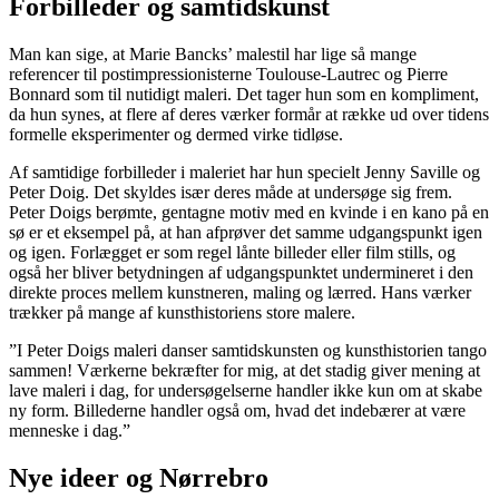
Forbilleder og samtidskunst
Man kan sige, at Marie Bancks’ malestil har lige så mange
referencer til postimpressionisterne Toulouse-Lautrec og Pierre
Bonnard som til nutidigt maleri. Det tager hun som en kompliment,
da hun synes, at flere af deres værker formår at række ud over tidens
formelle eksperimenter og dermed virke tidløse.
Af samtidige forbilleder i maleriet har hun specielt Jenny Saville og
Peter Doig. Det skyldes især deres måde at undersøge sig frem.
Peter Doigs berømte, gentagne motiv med en kvinde i en kano på en
sø er et eksempel på, at han afprøver det samme udgangspunkt igen
og igen. Forlægget er som regel lånte billeder eller film stills, og
også her bliver betydningen af udgangspunktet undermineret i den
direkte proces mellem kunstneren, maling og lærred. Hans værker
trækker på mange af kunsthistoriens store malere.
”I Peter Doigs maleri danser samtidskunsten og kunsthistorien tango
sammen! Værkerne bekræfter for mig, at det stadig giver mening at
lave maleri i dag, for undersøgelserne handler ikke kun om at skabe
ny form. Billederne handler også om, hvad det indebærer at være
menneske i dag.”
Nye ideer og Nørrebro