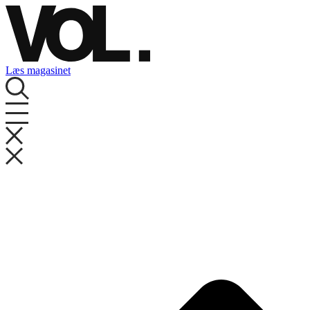
Videre
til
indhold
Læs magasinet