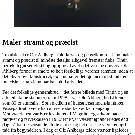
Maler stramt og præcist
Teknisk set er Ole Ahlberg i fuld farve- og penselkontrol. Han maler
stramt og præcist til mindste detalje; alligevel fremstår f.eks. Tintin
perfekt tegneserieblød og oprigtig akavet i det voksne univers. Ole
Ahlberg formår at smelte to helt forskellige verdner sammen, uden at
det bliver overkonstrueret, og han bærer det igennem med nidkær
præcision. Og sådan har han altid arbejdet.
Før det folkelige gennembrud – det første billede med Tintin og en
afklædt dame stammer fra år 1998 – var Ole Ahlberg bedst kendt
som 80’er surrealist. Som medlem af kunstnersammenslutningen
Passepartout lavede han allerede stærke værker dengang.
Motivverdenen var især inspireret af Magritte, og selvom både
motiver og farveskalaen i 1980’erne var væsentligt anderledes end i
dag, så har de sensuelle, flotte damer og det erotiske været en rød
tråd fra begyndelsen. I dag er Ole Ahlbergs ældre værker ligeledes