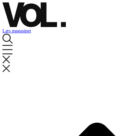
Videre
til
indhold
Læs magasinet