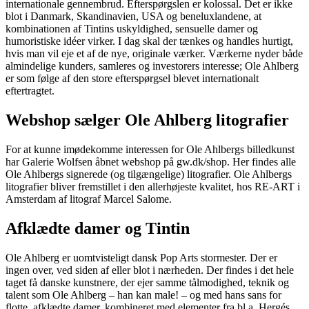
internationale gennembrud. Efterspørgslen er kolossal. Det er ikke
blot i Danmark, Skandinavien, USA og beneluxlandene, at
kombinationen af Tintins uskyldighed, sensuelle damer og
humoristiske idéer virker. I dag skal der tænkes og handles hurtigt,
hvis man vil eje et af de nye, originale værker. Værkerne nyder både
almindelige kunders, samleres og investorers interesse; Ole Ahlberg
er som følge af den store efterspørgsel blevet internationalt
eftertragtet.
Webshop sælger Ole Ahlberg litografier
For at kunne imødekomme interessen for Ole Ahlbergs billedkunst
har Galerie Wolfsen åbnet webshop på gw.dk/shop. Her findes alle
Ole Ahlbergs signerede (og tilgængelige) litografier. Ole Ahlbergs
litografier bliver fremstillet i den allerhøjeste kvalitet, hos RE-ART i
Amsterdam af litograf Marcel Salome.
Afklædte damer og Tintin
Ole Ahlberg er uomtvisteligt dansk Pop Arts stormester. Der er
ingen over, ved siden af eller blot i nærheden. Der findes i det hele
taget få danske kunstnere, der ejer samme tålmodighed, teknik og
talent som Ole Ahlberg – han kan male! – og med hans sans for
flotte, afklædte damer, kombineret med elementer fra bl.a. Hergés