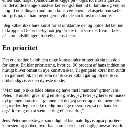
er der altid noget spændende at kigge på – også for husets gæster.
En del af de mange kunstværker er også lånt ud til familie og venner
– og til udstillinger rundt om i kunstverdenen – et aspekt han sætter
stor pris på, da han meget gerne vil dele sin kunst med andre.
”Jeg køber ikke bare kunst for at omklamre det og holde det tæt ind
til kroppen. Det er herligt når jeg får lov til at vise det frem – f.eks.
på store udstillinger” fortæller Jens-Peter.
En prioritet
Det er anselige beløb den unge kunstsamler bruger på sin passion
for kunst. En klar prioritering, hvor ca. 90 procent af hans indtjening
hurtigt bliver omsat til nye kunstværker. Til gengæld kører han rundt
i en gammel bil, har en sofa der ikke er købt i går og tøj der ikke
nødvendigvis er den dyreste mode.
”Man kan jo ikke både blæse og have mel i munden” griner Jens-
Peter. ”Kunsten giver mig en stor glæde, jeg føler jeg lærer en masse
nyt gennem kunsten – gennem alt det jeg læser og af de mennesker
jeg møder. Jeg har ikke uudtømmelige ressourcer, så det handler
også for mig om at sætte tæring efter næring”.
Jens-Peter understreger samtidigt, at han naturligvis også prioriterer
kæresten og jobbet, hvor han som leder har et dagligt ansvar overfor