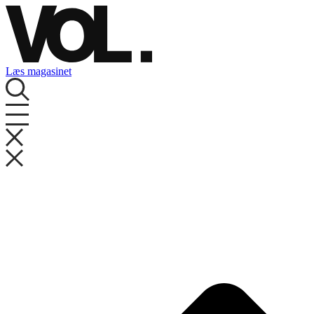
Videre
til
indhold
Læs magasinet