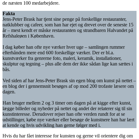
de næsten 100 medarbejdere.
Fakta
Jens-Peter Brask har tjent sine penge på forskellige restauranter,
natklubber og cafeer, som han har ejet og drevet over de seneste 15
år – mest kendt er måske restauranten og strandbaren Halvandet på
Refshaleøen i København.
I dag køber han ofte nye værker hver uge – samlingen rummer
efterhånden mere end 600 forskellige værker. Der er bl.a.
kunstværker fra genrerne foto, maleri, keramik, installationer,
skulptur og tegning – plus alle dem der ikke sådan lige kan sættes i
bås.
Ved siden af har Jens-Peter Brask sin egen blog om kunst på nettet –
en blog der i gennemsnit besøges af op mod 200 trofaste læsere om
dagen.
Han bruger mellem 2 og 3 timer om dagen på at kigge efter kunst,
lægge billeder og nyheder på nettet og andet der relaterer sig til sin
kunstinteresse. Derudover rejser han ofte verden rundt for at se
udstillinger, købe nye værker eller besøge de kunstnere han har lært
at kende og hvis udvikling han gerne følger med i.
Hvis du har fået interesse for kunsten og gerne vil orientere dig om