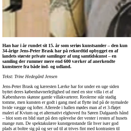
Han har i år rundet sit 15. år som seriøs kunstsamler – den kun
34-årige Jens-Peter Brask har på rekordtid opbygget en af
landets største private samlinger af ung samtidskunst – en
samling der rummer mere end 600 værker af anerkendte
kunstnere fra både ind- og udland.
Tekst: Trine Hedegård Jensen
Jens-Peter Brask og kæresten Lærke har for under en uge siden
byttet deres københavnerlejlighed ud med en stor villa i et af
Københavns skønne gamle villakvarterer. Reolerne står stadig
tomme, men kunsten er godt i gang med at flytte ind på de nymalede
hvide vægge og lofter. Allerede i hallen mødes man af et 3-fløjet
maleri af Kvium og et alternativt elghoved fra Søren Dalgaards hånd
– blot som en blid start på den oplevelse der venter i resten af husets
mange rum. De spektakulære kunstgenstande får hver især god
plads at boltre sig på og ser ud til at trives fint med kontrasten til