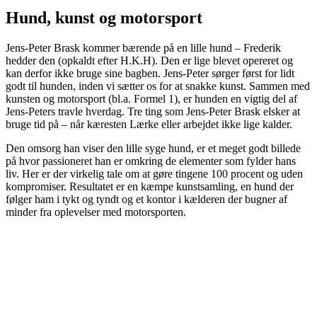
Hund, kunst og motorsport
Jens-Peter Brask kommer bærende på en lille hund – Frederik
hedder den (opkaldt efter H.K.H). Den er lige blevet opereret og
kan derfor ikke bruge sine bagben. Jens-Peter sørger først for lidt
godt til hunden, inden vi sætter os for at snakke kunst. Sammen med
kunsten og motorsport (bl.a. Formel 1), er hunden en vigtig del af
Jens-Peters travle hverdag. Tre ting som Jens-Peter Brask elsker at
bruge tid på – når kæresten Lærke eller arbejdet ikke lige kalder.
Den omsorg han viser den lille syge hund, er et meget godt billede
på hvor passioneret han er omkring de elementer som fylder hans
liv. Her er der virkelig tale om at gøre tingene 100 procent og uden
kompromiser. Resultatet er en kæmpe kunstsamling, en hund der
følger ham i tykt og tyndt og et kontor i kælderen der bugner af
minder fra oplevelser med motorsporten.