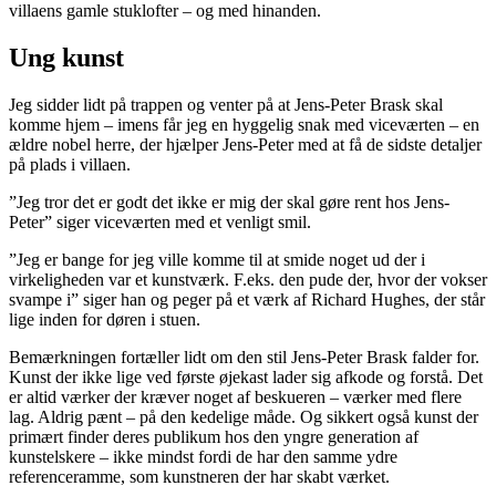
villaens gamle stuklofter – og med hinanden.
Ung kunst
Jeg sidder lidt på trappen og venter på at Jens-Peter Brask skal
komme hjem – imens får jeg en hyggelig snak med viceværten – en
ældre nobel herre, der hjælper Jens-Peter med at få de sidste detaljer
på plads i villaen.
”Jeg tror det er godt det ikke er mig der skal gøre rent hos Jens-
Peter” siger viceværten med et venligt smil.
”Jeg er bange for jeg ville komme til at smide noget ud der i
virkeligheden var et kunstværk. F.eks. den pude der, hvor der vokser
svampe i” siger han og peger på et værk af Richard Hughes, der står
lige inden for døren i stuen.
Bemærkningen fortæller lidt om den stil Jens-Peter Brask falder for.
Kunst der ikke lige ved første øjekast lader sig afkode og forstå. Det
er altid værker der kræver noget af beskueren – værker med flere
lag. Aldrig pænt – på den kedelige måde. Og sikkert også kunst der
primært finder deres publikum hos den yngre generation af
kunstelskere – ikke mindst fordi de har den samme ydre
referenceramme, som kunstneren der har skabt værket.