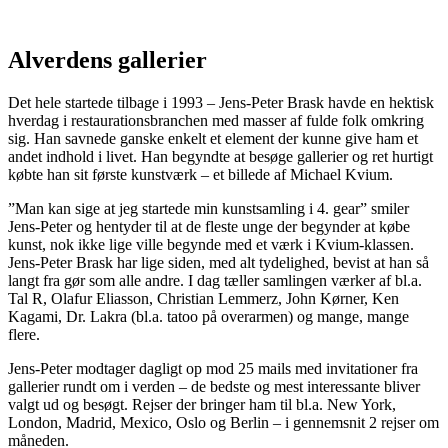
Alverdens gallerier
Det hele startede tilbage i 1993 – Jens-Peter Brask havde en hektisk
hverdag i restaurationsbranchen med masser af fulde folk omkring
sig. Han savnede ganske enkelt et element der kunne give ham et
andet indhold i livet. Han begyndte at besøge gallerier og ret hurtigt
købte han sit første kunstværk – et billede af Michael Kvium.
”Man kan sige at jeg startede min kunstsamling i 4. gear” smiler
Jens-Peter og hentyder til at de fleste unge der begynder at købe
kunst, nok ikke lige ville begynde med et værk i Kvium-klassen.
Jens-Peter Brask har lige siden, med alt tydelighed, bevist at han så
langt fra gør som alle andre. I dag tæller samlingen værker af bl.a.
Tal R, Olafur Eliasson, Christian Lemmerz, John Kørner, Ken
Kagami, Dr. Lakra (bl.a. tatoo på overarmen) og mange, mange
flere.
Jens-Peter modtager dagligt op mod 25 mails med invitationer fra
gallerier rundt om i verden – de bedste og mest interessante bliver
valgt ud og besøgt. Rejser der bringer ham til bl.a. New York,
London, Madrid, Mexico, Oslo og Berlin – i gennemsnit 2 rejser om
måneden.