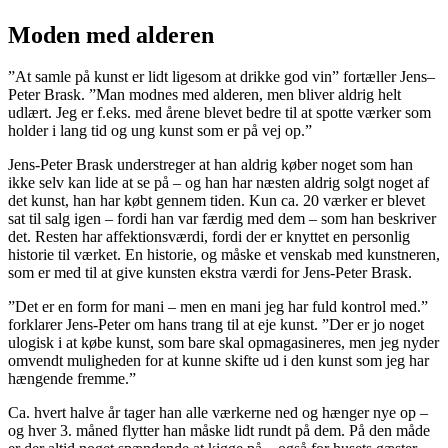
Moden med alderen
”At samle på kunst er lidt ligesom at drikke god vin” fortæller Jens–
Peter Brask. ”Man modnes med alderen, men bliver aldrig helt
udlært. Jeg er f.eks. med årene blevet bedre til at spotte værker som
holder i lang tid og ung kunst som er på vej op.”
Jens-Peter Brask understreger at han aldrig køber noget som han
ikke selv kan lide at se på – og han har næsten aldrig solgt noget af
det kunst, han har købt gennem tiden. Kun ca. 20 værker er blevet
sat til salg igen – fordi han var færdig med dem – som han beskriver
det. Resten har affektionsværdi, fordi der er knyttet en personlig
historie til værket. En historie, og måske et venskab med kunstneren,
som er med til at give kunsten ekstra værdi for Jens-Peter Brask.
”Det er en form for mani – men en mani jeg har fuld kontrol med.”
forklarer Jens-Peter om hans trang til at eje kunst. ”Der er jo noget
ulogisk i at købe kunst, som bare skal opmagasineres, men jeg nyder
omvendt muligheden for at kunne skifte ud i den kunst som jeg har
hængende fremme.”
Ca. hvert halve år tager han alle værkerne ned og hænger nye op –
og hver 3. måned flytter han måske lidt rundt på dem. På den måde