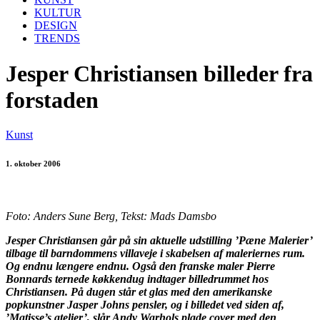
KULTUR
DESIGN
TRENDS
Jesper Christiansen billeder fra
forstaden
Kunst
1. oktober 2006
Foto: Anders Sune Berg, Tekst: Mads Damsbo
Jesper Christiansen går på sin aktuelle udstilling ’Pæne Malerier’
tilbage til barndommens villaveje i skabelsen af maleriernes rum.
Og endnu længere endnu. Også den franske maler Pierre
Bonnards ternede køkkendug indtager billedrummet hos
Christiansen. På dugen står et glas med den amerikanske
popkunstner Jasper Johns pensler, og i billedet ved siden af,
’Matisse’s atelier’, slår Andy Warhols plade cover med den