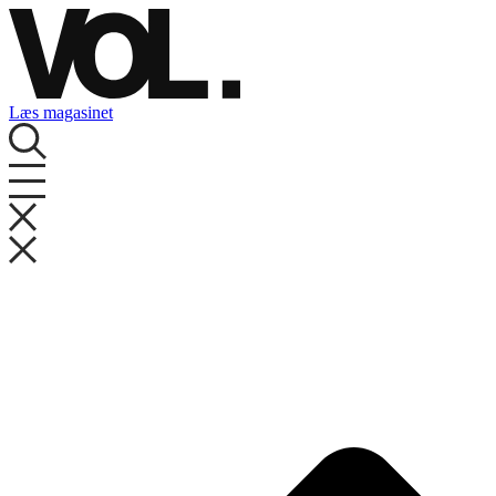
Videre
til
indhold
Læs magasinet