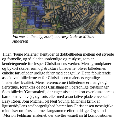
Farmer in the city, 2006, courtesy Galerie Mikael
Andersen
Titlen ’Pæne Malerier’ hentyder til dobbeltheden mellem det styrede
og formelle, og så alt det uordentlige og rastløse, som er
kendetegnende for Jesper Christiansens værker. Mens grundplaner
og bykort skaber rum og struktur i billederne, bliver billedernes
enkelte farveflader urolige felter med et eget liv. Dette fabulerende
aspekt ved billederne er for Christiansen maleriets egentlige
’maleriske’ kvalitet. Mens referencerne i billederne er mange og
flertydige, forankres de hos Christiansen i personlige fortællinger.
Som billedet ’Græsmaleri’, der tager afsæt i et kort over kunstnerens
barndoms villaveje, og fortsætter med associative plade covers af
Easy Rider, Joni Mitchell og Neil Young. Mitchells kritik af
ligusteridyllens småborgerlighed bærer hos Christiansen nostalgiske
mindelser om forstædernes langsomme eftermiddage. Og som i
’Morton Feldman’ maleriet, der knytter visuelt an til kompositionen