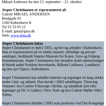
Mikael Andersen fra den 15. september – 21. oktober.
Jesper Christiansen er repræsenteret af:
Galerie MIKAEL ANDERSEN
Bredgade 63
1260 København K
Tel 33 33 05 12
E-mail: gma@gma.dk
Web:
www.gma.dk
Jesper Christiansen fakta
Jesper Christiansen er født I 1955, og bor og arbejder i København.
Han er repræsenteret på en række museer, offentlige og private
samlinger, heriblandt Statens Museum for Kunst, Aros og Esbjerg
Kunstmuseum. Jesper Christiansen har desuden skabt udsmykninger
til blandt andet Nordeas hovedsæde, Billund Lufthavn, Lundbeck
og den nye Opera i København.
Jesper Christiansen har udstillet malerier og tegninger en lang række
steder i ind- og udland. Han havde i 2003 udstillingen ’Drawing
Volumes’ hos Galerie Früesorge i Berlin, og udstillede året efter
tegninger på DCA Gallery i New York og hos Galerie Møller Witt i
Århus.
Jesper Christiansen tiltrådte i 2003 som professor ved Det Kongelige