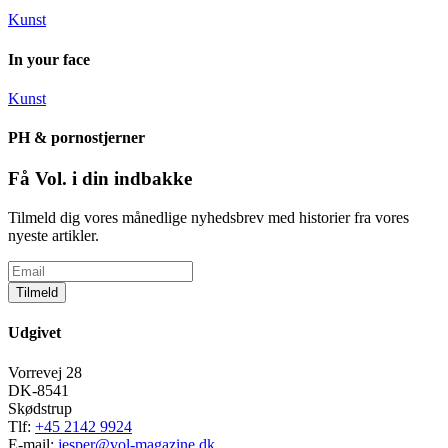
Kunst
In your face
Kunst
PH & pornostjerner
Få Vol. i din indbakke
Tilmeld dig vores månedlige nyhedsbrev med historier fra vores
nyeste artikler.
Tilmeld
Udgivet
Vorrevej 28
DK-8541
Skødstrup
Tlf:
+45 2142 9924
E-mail:
jesper@vol-magazine.dk