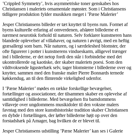
’Crippled Symmetry’, hvis asymmetriske toner genskabes hos
Christiansen i maleriets ornamentale mønster. Som i Christiansens
tidligere produktion fylder musikken meget i ’Pæne Malerier’
Jesper Christiansens billeder er tæt knyttet til byens rum. Formet af
byens kulturelle erfaring af omverdenen, afslører billederne et
nærmest neurotisk forhold til naturen. Selv forklarer kunstneren hans
blandede oplevelser af villahaver, og naturen i øvrigt, med en heftig
græsallergi som barn. Når naturen, og i særdeleshed blomster, der
ofte figurerer i potter i kunstnerens vindueskarm, alligevel trænger
ind i billederne, er det netop fordi den står i forbindelse med det
ukontrollerede og kaotiske, der skaber maleriets poesi. Som den
vildtvoksende ligusterhæk selv, tager blomsterne i billederne over og
knytter, sammen med den franske maler Pierre Bonnards ternede
køkkendug, an til den flimrende virkelighed udenfor.
I ’Pæne Malerier’ mødes en række forskellige bevægelser,
fortællinger og associationer, der tilsammen skaber en oplevelse af
samtidighed i billederne. Med bevægelsen fra barndommens
villaveje over ungdommens musikidoler til den voksne malers
favntag med den store kunsthistoriske tradition skaber Christiansen
en dybde i fortællingen, der løfter billederne højt op over den
forstadshæk på Amager, bag hvilken de er blevet til.
Jesper Christiansens udstilling ’Pæne Malerier’ kan ses i Galerie