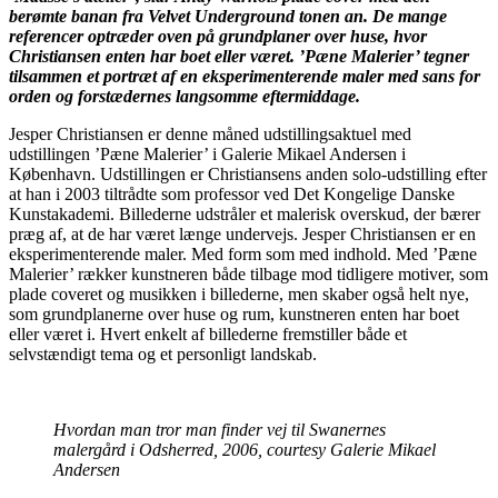
berømte banan fra Velvet Underground tonen an. De mange
referencer optræder oven på grundplaner over huse, hvor
Christiansen enten har boet eller været. ’Pæne Malerier’ tegner
tilsammen et portræt af en eksperimenterende maler med sans for
orden og forstædernes langsomme eftermiddage.
Jesper Christiansen er denne måned udstillingsaktuel med
udstillingen ’Pæne Malerier’ i Galerie Mikael Andersen i
København. Udstillingen er Christiansens anden solo-udstilling efter
at han i 2003 tiltrådte som professor ved Det Kongelige Danske
Kunstakademi. Billederne udstråler et malerisk overskud, der bærer
præg af, at de har været længe undervejs. Jesper Christiansen er en
eksperimenterende maler. Med form som med indhold. Med ’Pæne
Malerier’ rækker kunstneren både tilbage mod tidligere motiver, som
plade coveret og musikken i billederne, men skaber også helt nye,
som grundplanerne over huse og rum, kunstneren enten har boet
eller været i. Hvert enkelt af billederne fremstiller både et
selvstændigt tema og et personligt landskab.
Hvordan man tror man finder vej til Swanernes
malergård i Odsherred, 2006, courtesy Galerie Mikael
Andersen