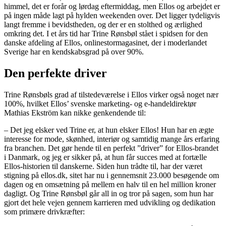
himmel, det er forår og lørdag eftermiddag, men Ellos og arbejdet er
på ingen måde lagt på hylden weekenden over. Det ligger tydeligvis
langt fremme i bevidstheden, og der er en stolthed og ærlighed
omkring det. I et års tid har Trine Rønsbøl stået i spidsen for den
danske afdeling af Ellos, onlinestormagasinet, der i moderlandet
Sverige har en kendskabsgrad på over 90%.
Den perfekte driver
Trine Rønsbøls grad af tilstedeværelse i Ellos virker også noget nær
100%, hvilket Ellos’ svenske marketing- og e-handeldirektør
Mathias Ekström kan nikke genkendende til:
– Det jeg elsker ved Trine er, at hun elsker Ellos! Hun har en ægte
interesse for mode, skønhed, interiør og samtidig mange års erfaring
fra branchen. Det gør hende til en perfekt ”driver” for Ellos-brandet
i Danmark, og jeg er sikker på, at hun får succes med at fortælle
Ellos-historien til danskerne. Siden hun trådte til, har der været
stigning på ellos.dk, sitet har nu i gennemsnit 23.000 besøgende om
dagen og en omsætning på mellem en halv til en hel million kroner
dagligt. Og Trine Rønsbøl går all in og tror på sagen, som hun har
gjort det hele vejen gennem karrieren med udvikling og dedikation
som primære drivkræfter: