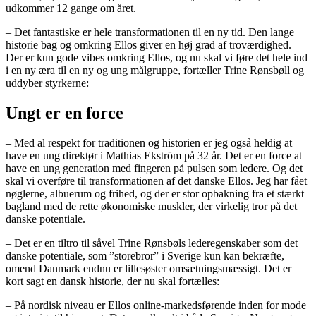
udkommer 12 gange om året.
– Det fantastiske er hele transformationen til en ny tid. Den lange
historie bag og omkring Ellos giver en høj grad af troværdighed.
Der er kun gode vibes omkring Ellos, og nu skal vi føre det hele ind
i en ny æra til en ny og ung målgruppe, fortæller Trine Rønsbøll og
uddyber styrkerne:
Ungt er en force
– Med al respekt for traditionen og historien er jeg også heldig at
have en ung direktør i Mathias Ekström på 32 år. Det er en force at
have en ung generation med fingeren på pulsen som ledere. Og det
skal vi overføre til transformationen af det danske Ellos. Jeg har fået
nøglerne, albuerum og frihed, og der er stor opbakning fra et stærkt
bagland med de rette økonomiske muskler, der virkelig tror på det
danske potentiale.
– Det er en tiltro til såvel Trine Rønsbøls lederegenskaber som det
danske potentiale, som ”storebror” i Sverige kun kan bekræfte,
omend Danmark endnu er lillesøster omsætningsmæssigt. Det er
kort sagt en dansk historie, der nu skal fortælles:
– På nordisk niveau er Ellos online-markedsførende inden for mode