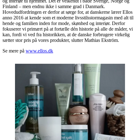
og interiør til hjemmet. Det er velkendt i både Sverige, Norge og
Finland – men endnu ikke i samme grad i Danmark.
Hovedudfordringen er derfor at sørge for, at danskerne lærer Ellos
anno 2016 at kende som et moderne livsstilsstormagasin med alt til
hende og familien inden for mode, skønhed og interiør. Derfor
fokuserer vi primært på at fortælle dén historie på alle de måder, vi
kan, fordi vi ved fra historikken, at de danske forbrugere virkelig
sætter stor pris på vores produkter, slutter Mathias Ekström.
Se mere på
www.ellos.dk