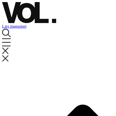
Videre
til
indhold
Læs magasinet