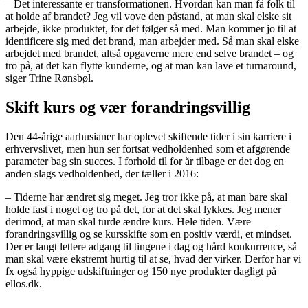
– Det interessante er transformationen. Hvordan kan man få folk til
at holde af brandet? Jeg vil vove den påstand, at man skal elske sit
arbejde, ikke produktet, for det følger så med. Man kommer jo til at
identificere sig med det brand, man arbejder med. Så man skal elske
arbejdet med brandet, altså opgaverne mere end selve brandet – og
tro på, at det kan flytte kunderne, og at man kan lave et turnaround,
siger Trine Rønsbøl.
Skift kurs og vær forandringsvillig
Den 44-årige aarhusianer har oplevet skiftende tider i sin karriere i
erhvervslivet, men hun ser fortsat vedholdenhed som et afgørende
parameter bag sin succes. I forhold til for år tilbage er det dog en
anden slags vedholdenhed, der tæller i 2016:
– Tiderne har ændret sig meget. Jeg tror ikke på, at man bare skal
holde fast i noget og tro på det, for at det skal lykkes. Jeg mener
derimod, at man skal turde ændre kurs. Hele tiden. Være
forandringsvillig og se kursskifte som en positiv værdi, et mindset.
Der er langt lettere adgang til tingene i dag og hård konkurrence, så
man skal være ekstremt hurtig til at se, hvad der virker. Derfor har vi
fx også hyppige udskiftninger og 150 nye produkter dagligt på
ellos.dk.