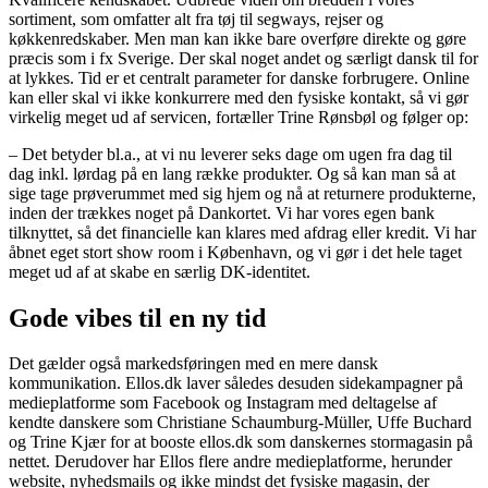
sortiment, som omfatter alt fra tøj til segways, rejser og
køkkenredskaber. Men man kan ikke bare overføre direkte og gøre
præcis som i fx Sverige. Der skal noget andet og særligt dansk til for
at lykkes. Tid er et centralt parameter for danske forbrugere. Online
kan eller skal vi ikke konkurrere med den fysiske kontakt, så vi gør
virkelig meget ud af servicen, fortæller Trine Rønsbøl og følger op:
– Det betyder bl.a., at vi nu leverer seks dage om ugen fra dag til
dag inkl. lørdag på en lang række produkter. Og så kan man så at
sige tage prøverummet med sig hjem og nå at returnere produkterne,
inden der trækkes noget på Dankortet. Vi har vores egen bank
tilknyttet, så det financielle kan klares med afdrag eller kredit. Vi har
åbnet eget stort show room i København, og vi gør i det hele taget
meget ud af at skabe en særlig DK-identitet.
Gode vibes til en ny tid
Det gælder også markedsføringen med en mere dansk
kommunikation. Ellos.dk laver således desuden sidekampagner på
medieplatforme som Facebook og Instagram med deltagelse af
kendte danskere som Christiane Schaumburg-Müller, Uffe Buchard
og Trine Kjær for at booste ellos.dk som danskernes stormagasin på
nettet. Derudover har Ellos flere andre medieplatforme, herunder
website, nyhedsmails og ikke mindst det fysiske magasin, der