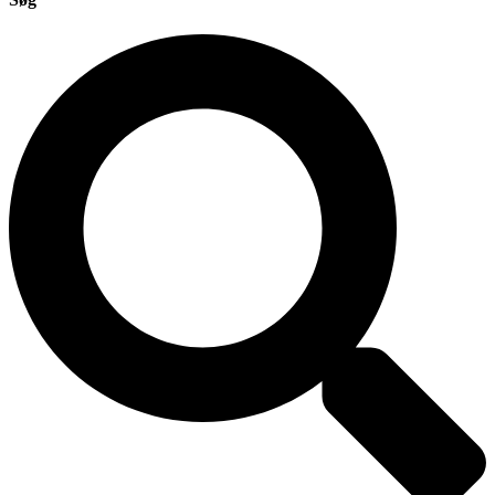
Search
...