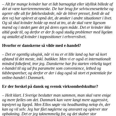
– Alt for mange kvinder har et lidt barnagtigt eller idyllisk billede af
det at være karrieremenneske. De har brug for selviscenesættelse og
agerer ofte alt for følelsesladede, når de bliver presset, fordi de ad
den vej har oplevet at opnå det, de ønsker i andre situationer i livet.
Og så skal kvinder holde op med at tro, at de skal være ligesom
mænd og i stedet gøre det på deres egen måde. Det er kvinder ikke
altid gode til, og derfor er der fx også stadig problemer med ligeløn
og antallet af kvinder i toppositioner i erhvervslivet.
Hvorfor er danskerne så vilde med e-handel?
– Det er egentlig ulogisk, når vi nu er et lille land og har så kort
afstand til det meste, inkl. butikker. Men vi er også et internationalt
minded folkefærd, tror jeg. Danskerne har fra starten virkelig taget
e-handel til sig ud fra parametre som convenience, lethed og
tidsbesparelser, og derfor er der i dag også så stort et potentiale for
online-handel i Danmark.
Er der forskel på dansk og svensk virksomhedskultur?
– Helt klart. I Sverige beslutter man sammen, man skal være enige
og mere fælles om det. Danmark kan være langt mere aggressivt,
topstyret og ligepå. Men Ellos søgte via headhunting netop én, der
kan og vil selv. Jeg har fået nøglerne og ansvaret og oplever stor
opbakning. Det er jeg taknemmelig for, og det skaber stor