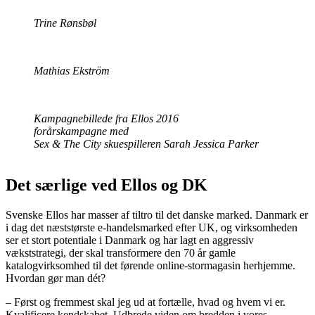
Trine Rønsbøl
Mathias Ekström
Kampagnebillede fra Ellos 2016
forårskampagne med
Sex & The City skuespilleren Sarah Jessica Parker
Det særlige ved Ellos og DK
Svenske Ellos har masser af tiltro til det danske marked. Danmark er
i dag det næststørste e-handelsmarked efter UK, og virksomheden
ser et stort potentiale i Danmark og har lagt en aggressiv
vækststrategi, der skal transformere den 70 år gamle
katalogvirksomhed til det førende online-stormagasin herhjemme.
Hvordan gør man dét?
– Først og fremmest skal jeg ud at fortælle, hvad og hvem vi er.
Kvalificere kendskabet. Udbrede viden om bredden i vores