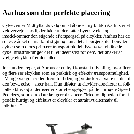
Aarhus som den perfekte placering
Cykelcenter Midtjyllands valg om at åbne en ny butik i Aarhus er et
velovervejet skridt, der både understøtter byens vækst og
imødekommer den stigende efterspørgsel på elcykler. Aarhus har de
seneste år set en markant stigning i antallet af borgere, der benytter
cyklen som deres primære transportmiddel. Byens veludviklede
cykelinfrastruktur gør det til et ideelt sted for dem, der ønsker at
vælge elcyklen fremfor bilen.
Jens understreger, at Aarhus er en by i konstant udvikling, hvor flere
og flere ser elcyklen som en praktisk og effektiv transportmulighed.
”Mange vælger cyklen frem for bilen, og vi ønsker at være en del af
den bevægelse,” siger han. Han tilføjer, at elcykler appellerer til folk
i alle aldre, og at der især er stor efterspørgsel på de hurtigere Speed
Pedelecs, som kan klare længere distancer. ”Med muligheden for at
pendle hurtigt og effektivt er elcykler et attraktivt alternativ til
bilkørsel.”