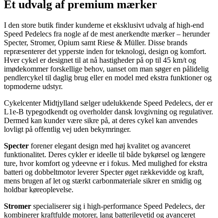
Et udvalg af premium mærker
I den store butik finder kunderne et eksklusivt udvalg af high-end
Speed Pedelecs fra nogle af de mest anerkendte mærker – herunder
Specter, Stromer, Opium samt Riese & Müller. Disse brands
repræsenterer det ypperste inden for teknologi, design og komfort.
Hver cykel er designet til at nå hastigheder på op til 45 km/t og
imødekommer forskellige behov, uanset om man søger en pålidelig
pendlercykel til daglig brug eller en model med ekstra funktioner og
topmoderne udstyr.
Cykelcenter Midtjylland sælger udelukkende Speed Pedelecs, der er
L1e-B typegodkendt og overholder dansk lovgivning og regulativer.
Dermed kan kunder være sikre på, at deres cykel kan anvendes
lovligt på offentlig vej uden bekymringer.
Specter
forener elegant design med høj kvalitet og avanceret
funktionalitet. Deres cykler er ideelle til både bykørsel og længere
ture, hvor komfort og ydeevne er i fokus. Med mulighed for ekstra
batteri og dobbeltmotor leverer Specter øget rækkevidde og kraft,
mens brugen af let og stærkt carbonmateriale sikrer en smidig og
holdbar køreoplevelse.
Stromer
specialiserer sig i high-performance Speed Pedelecs, der
kombinerer kraftfulde motorer, lang batterilevetid og avanceret