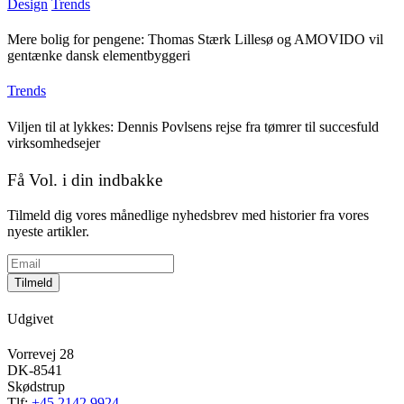
Design
Trends
Mere bolig for pengene: Thomas Stærk Lillesø og AMOVIDO vil
gentænke dansk elementbyggeri
Trends
Viljen til at lykkes: Dennis Povlsens rejse fra tømrer til succesfuld
virksomhedsejer
Få Vol. i din indbakke
Tilmeld dig vores månedlige nyhedsbrev med historier fra vores
nyeste artikler.
Tilmeld
Udgivet
Vorrevej 28
DK-8541
Skødstrup
Tlf:
+45 2142 9924