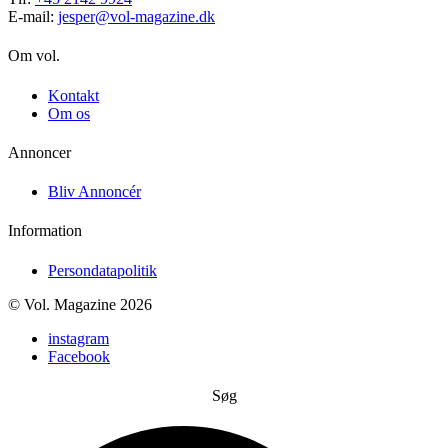
E-mail:
jesper@vol-magazine.dk
Om vol.
Kontakt
Om os
Annoncer
Bliv Annoncér
Information
Persondatapolitik
© Vol. Magazine 2026
instagram
Facebook
Søg
Search