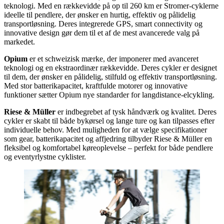
teknologi. Med en rækkevidde på op til 260 km er Stromer-cyklerne
ideelle til pendlere, der ønsker en hurtig, effektiv og pålidelig
transportløsning. Deres integrerede GPS, smart connectivity og
innovative design gør dem til et af de mest avancerede valg på
markedet.
Opium
er et schweizisk mærke, der imponerer med avanceret
teknologi og en ekstraordinær rækkevidde. Deres cykler er designet
til dem, der ønsker en pålidelig, stilfuld og effektiv transportløsning.
Med stor batterikapacitet, kraftfulde motorer og innovative
funktioner sætter Opium nye standarder for langdistance-elcykling.
Riese & Müller
er indbegrebet af tysk håndværk og kvalitet. Deres
cykler er skabt til både bykørsel og lange ture og kan tilpasses efter
individuelle behov. Med muligheden for at vælge specifikationer
som gear, batterikapacitet og affjedring tilbyder Riese & Müller en
fleksibel og komfortabel køreoplevelse – perfekt for både pendlere
og eventyrlystne cyklister.