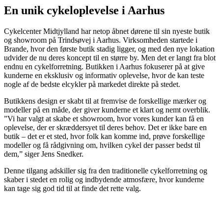
En unik cykeloplevelse i Aarhus
Cykelcenter Midtjylland har netop åbnet dørene til sin nyeste butik
og showroom på Trindsøvej i Aarhus. Virksomheden startede i
Brande, hvor den første butik stadig ligger, og med den nye lokation
udvider de nu deres koncept til en større by. Men det er langt fra blot
endnu en cykelforretning. Butikken i Aarhus fokuserer på at give
kunderne en eksklusiv og informativ oplevelse, hvor de kan teste
nogle af de bedste elcykler på markedet direkte på stedet.
Butikkens design er skabt til at fremvise de forskellige mærker og
modeller på en måde, der giver kunderne et klart og nemt overblik.
”Vi har valgt at skabe et showroom, hvor vores kunder kan få en
oplevelse, der er skræddersyet til deres behov. Det er ikke bare en
butik – det er et sted, hvor folk kan komme ind, prøve forskellige
modeller og få rådgivning om, hvilken cykel der passer bedst til
dem,” siger Jens Snedker.
Denne tilgang adskiller sig fra den traditionelle cykelforretning og
skaber i stedet en rolig og indbydende atmosfære, hvor kunderne
kan tage sig god tid til at finde det rette valg.