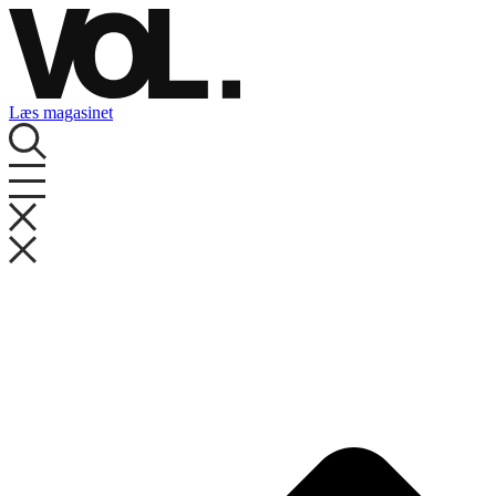
Videre
til
indhold
Læs magasinet