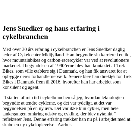
Jens Snedker og hans erfaring i
cykelbranchen
Med over 30 års erfaring i cykelbranchen er Jens Snedker daglig
leder af Cykelcenter Midtjylland. Han begyndte sin karriere i en tid,
hvor mountainbikes og carbon-racercykler var ved at revolutionere
markedet. I begyndelsen af 1990’erne blev han kontaktet af Trek
Bikes, som ville etablere sig i Danmark, og han fik ansvaret for at
opbygge deres forhandlernetværk. Senere blev han direktør for Trek
Bikes i Danmark frem til 2016, hvorefter han har arbejdet som
konsulent og agent.
”I starten af min tid i cykelbranchen så jeg, hvordan teknologien
begyndte at ændre cyklerne, og det var tydeligt, at det var
begyndelsen på en ny æra. Det var ikke kun cykler, men hele
tankegangen omkring udstyr og cykling, der blev nytænkt,”
reflekterer Jens. Denne erfaring trækker han nu på i arbejdet med at
skabe en ny cykeloplevelse i Aarhus.