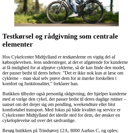
Testkørsel og rådgivning som centrale
elementer
Hos Cykelcenter Midtjylland er testkørslerne en vigtig del af
købsoplevelsen. Jens understreger, at det er afgørende for kunderne
at få mulighed for at afprøve cyklerne, så de kan finde den model,
der passer bedst til deres behov. ”Det er ikke nok kun at læse om
cyklerne – man skal selv prøve dem for at mærke forskellen i
komfort og funktionalitet,” forklarer han.
Butikken tilbyder også personlig rådgivning, der hjælper kunderne
med at vælge den cykel, der passer bedst til deres daglige rutiner –
uanset om det drejer sig om pendling, weekendture eller blot
komfortabel transport. Med fokus på både kvalitet og service er
Cykelcenter Midtjylland det ideelle sted for dem, der ønsker en
cykeloplevelse ud over det sædvanlige.
Besøg butikken på Trindsøvej 12A, 8000 Aarhus C, og oplev,