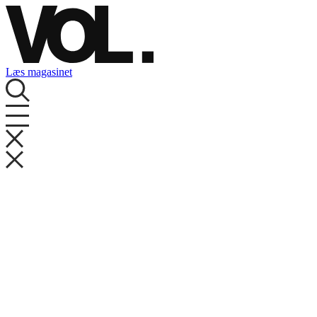
Videre
til
indhold
Læs magasinet