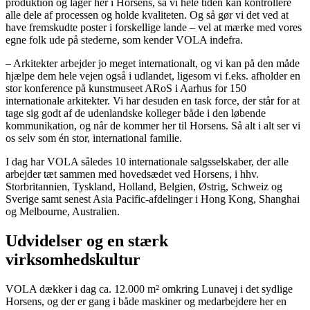
produktion og lager her i Horsens, så vi hele tiden kan kontrollere
alle dele af processen og holde kvaliteten. Og så gør vi det ved at
have fremskudte poster i forskellige lande – vel at mærke med vores
egne folk ude på stederne, som kender VOLA indefra.
– Arkitekter arbejder jo meget internationalt, og vi kan på den måde
hjælpe dem hele vejen også i udlandet, ligesom vi f.eks. afholder en
stor konference på kunstmuseet ARoS i Aarhus for 150
internationale arkitekter. Vi har desuden en task force, der står for at
tage sig godt af de udenlandske kolleger både i den løbende
kommunikation, og når de kommer her til Horsens. Så alt i alt ser vi
os selv som én stor, international familie.
I dag har VOLA således 10 internationale salgsselskaber, der alle
arbejder tæt sammen med hovedsædet ved Horsens, i hhv.
Storbritannien, Tyskland, Holland, Belgien, Østrig, Schweiz og
Sverige samt senest Asia Pacific-afdelinger i Hong Kong, Shanghai
og Melbourne, Australien.
Udvidelser og en stærk
virksomhedskultur
VOLA dækker i dag ca. 12.000 m² omkring Lunavej i det sydlige
Horsens, og der er gang i både maskiner og medarbejdere her en