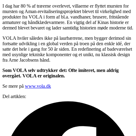
I dag har 80 % af træerne overlevet, villaerne er flyttet mursten for
mursten og Aman-revitaliseringsprojektet blevet til virkelighed med
produkter fra VOLA i form af bl.a. vandhaner, brusere, fritstående
armaturer og håndklædevarmere. En vigtig del af Kinas historie er
dermed blevet bevaret og lader samtidig historien møde moderne tid.
VOLA hviler således ikke på laurbærrene, men bygger derimod sin
fortsatte udvikling i en global verden på troen på den enkle idé, der
satte det hele i gang for 50 år siden. En redefinering af badeværelset
med usynlige tekniske komponenter og et unikt, nu klassisk design
fra Arne Jacobsens hånd.
Som VOLA selv udtrykker det: Ofte imiteret, men aldrig
overgået. VOLA er originalen.
Se mere på
www.vola.dk
Del artiklen: