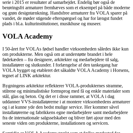
serie i 2015 er resultater af samarbejdet. Endelig bør også de
berøringsfri armaturer fremhæves som et eksempel på både moderne
og grøn designtænkning. Handsfree armaturer fra VOLA sparer på
vandet, de møder stigende efterspørgsel og har for længst fundet
plads i bl.a. kulturinstitutioner, musikhuse og museer.
VOLA Academy
I 50-året for VOLAs fødsel handler virksomheden således ikke kun
om produkterne. Men også om at understøtte brandet i hele
fødekæden – fra designere, arkitekter og medarbejdere til salg,
installatører og slutkunder. I forlængelse af den tankegang har
VOLA bygget og etableret det såkaldte VOLA Academy i Horsens,
tegnet af LINK arkitektur.
Bygningens arkitektur reflekterer VOLA-produkternes stramme,
stilrene og minimalistiske formsprog med få og enkle materialer som
stål, glas og beton. Og det er i disse rammer, at VOLA i dag
uddanner VVS-installatørerne i at montere virksomhedens armaturer
og i at kunne yde den bedst mulige service. Her kommer såvel
installatørerne og fabrikkens egne medarbejdere samt medarbejdere
fra de internationale salgsselskaber og bliver ført ajour med den
seneste viden om produkterne, installationen og servicen.