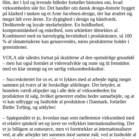
film, der i lyd og levende billeder fortæller historien om, hvad
virksomheden står for. Det handler om dansk design-historie bygget
på klarhed i tanken og et Arne Jacobsen-design, der har ændret sig
meget lidt over årene. En dygtighed i design og håndværk.
Dedikerede og loyale medarbejdere. En holdbarhed,
kompromisløshed og enkelhed, som arkitekter tiltrækkes af.
Kombineret med en bæredygtig bevidsthed i produktionen, så 100
% af råmaterialerne kan genanvendes, mens produkterne holder i
generationer.
VOLA står således fortsat på skuldrene af den oprindelige grundidé
– men har også formået at videreudvikle og ruste sig til fremtiden
med en klar strategi og en særlig virksomhedskultur:
– Succeskriteriet for os er, at vi lykkes med at arbejde rigtig meget
sammen på tværs af de forskellige afdelinger. Det betyder, at
brandets værdi afspejler sig i alle dele af virksomheden fra
produktion til salg, hvilket genererer endnu bedre samarbejde, og at
vi kan udbygge og fastholde al produktion i Danmark, fortæller
Birthe Tofting, og uddyber:
– Spørgsmålet er jo, hvordan man som mellemstor virksomhed med
et relativt spinkelt set-up laver en vellykket internationalisering. Det
er jo billigere at outsource, men vi foretrækker at internationalisere
ved, at alle arbejder tæt sammen mod samme mål, ved at fastholde al