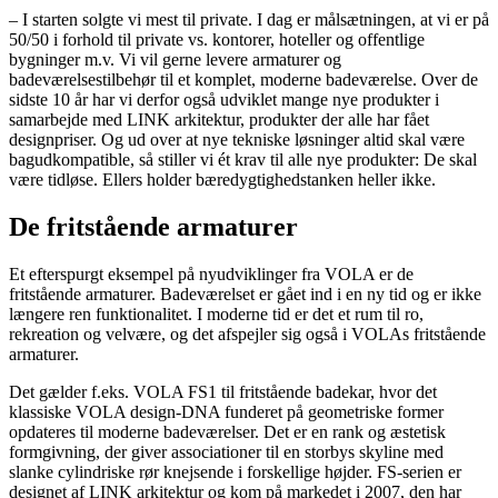
– I starten solgte vi mest til private. I dag er målsætningen, at vi er på
50/50 i forhold til private vs. kontorer, hoteller og offentlige
bygninger m.v. Vi vil gerne levere armaturer og
badeværelsestilbehør til et komplet, moderne badeværelse. Over de
sidste 10 år har vi derfor også udviklet mange nye produkter i
samarbejde med LINK arkitektur, produkter der alle har fået
designpriser. Og ud over at nye tekniske løsninger altid skal være
bagudkompatible, så stiller vi ét krav til alle nye produkter: De skal
være tidløse. Ellers holder bæredygtighedstanken heller ikke.
De fritstående armaturer
Et efterspurgt eksempel på nyudviklinger fra VOLA er de
fritstående armaturer. Badeværelset er gået ind i en ny tid og er ikke
længere ren funktionalitet. I moderne tid er det et rum til ro,
rekreation og velvære, og det afspejler sig også i VOLAs fritstående
armaturer.
Det gælder f.eks. VOLA FS1 til fritstående badekar, hvor det
klassiske VOLA design-DNA funderet på geometriske former
opdateres til moderne badeværelser. Det er en rank og æstetisk
formgivning, der giver associationer til en storbys skyline med
slanke cylindriske rør knejsende i forskellige højder. FS-serien er
designet af LINK arkitektur og kom på markedet i 2007, den har