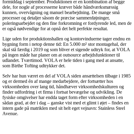
formiddag i september. Produktionen er en kombination af begge
dele, for nogle af processerne kræver både håndværksmæssig
kunnen, overvågning og manuel bearbejdning. De mange små
processer og detaljer såsom de præcise sammenføjninger,
poleringsarbejdet og den fine forkromning er fordyrende led, men de
er også nødvendige for at opnå det helt perfekte resultat.
Lige uden for produktionshallen og kontorvinduerne tager endnu en
bygning form i netop denne tid: En 5.000 m² stor montagehal, der
skal stå færdig i 2019 og som bliver et sigende udtryk for, at VOLA
på ingen måde har planer om at outsource arbejdsfunktioner til
udlandet. Tværtimod. VOLA er hele tiden i gang med at ansatte,
som Birthe Tofting udtrykker det.
Selv har hun været en del af VOLA siden ansættelsen tilbage i 1985
og er dermed én af mange medarbejdere, der fortsætter hos
virksomheden over lang tid, håndhæver virksomhedskulturen og
finder udfordring i et firma i fortsat bevægelse og udvikling. De
fysiske omgivelser har endda taget form efter virksomheden i en
sådan grad, at der i dag – ganske vist med et glimt i øjet – findes en
intern gade på matriklen med sit helt eget vejnavn: Stainless Steel
Avenue.