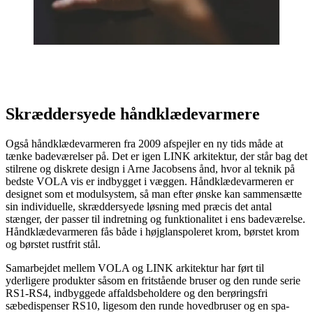
Skræddersyede håndklædevarmere
Også håndklædevarmeren fra 2009 afspejler en ny tids måde at
tænke badeværelser på. Det er igen LINK arkitektur, der står bag det
stilrene og diskrete design i Arne Jacobsens ånd, hvor al teknik på
bedste VOLA vis er indbygget i væggen. Håndklædevarmeren er
designet som et modulsystem, så man efter ønske kan sammensætte
sin individuelle, skræddersyede løsning med præcis det antal
stænger, der passer til indretning og funktionalitet i ens badeværelse.
Håndklædevarmeren fås både i højglanspoleret krom, børstet krom
og børstet rustfrit stål.
Samarbejdet mellem VOLA og LINK arkitektur har ført til
yderligere produkter såsom en fritstående bruser og den runde serie
RS1-RS4, indbyggede affaldsbeholdere og den berøringsfri
sæbedispenser RS10, ligesom den runde hovedbruser og en spa-