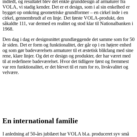
indledt, og resultatet blev det enkle grunddesign af armaturer fra
VOLA, vi stadig kender. Det er et design, som i al sin enkelhed er
bygget op omkring geometriske grundformer – en cirkel inde i en
cirkel, gennembrudt af en linje. Det første VOLA-produkt, den
såkaldte 111, var dermed en realitet og stod klar til Nationalbanken i
1968.
Den dag i dag er designsnittet grundlæggende det samme som for 50
år siden. Det er form og funktionalitet, der går op i en højere enhed
og som gør badeværelsets armaturer til et æstetisk blikfang med sine
rene, klare linjer. Og det er design og produkter, der har været med
til at redefinere badeværelset. Hvor det tidligere først og fremmest
var ren funktionalitet, er det blevet til et rum for ro, livskvalitet og
velvære.
En international familie
I anledning af 50-års jubilæet har VOLA bl.a. produceret syv små