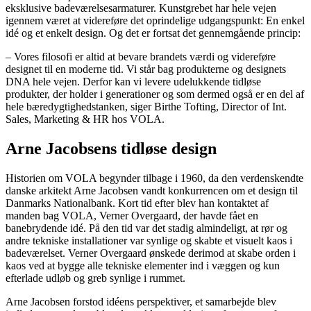
eksklusive badeværelsesarmaturer. Kunstgrebet har hele vejen
igennem været at videreføre det oprindelige udgangspunkt: En enkel
idé og et enkelt design. Og det er fortsat det gennemgående princip:
– Vores filosofi er altid at bevare brandets værdi og videreføre
designet til en moderne tid. Vi står bag produkterne og designets
DNA hele vejen. Derfor kan vi levere udelukkende tidløse
produkter, der holder i generationer og som dermed også er en del af
hele bæredygtighedstanken, siger Birthe Tofting, Director of Int.
Sales, Marketing & HR hos VOLA.
Arne Jacobsens tidløse design
Historien om VOLA begynder tilbage i 1960, da den verdenskendte
danske arkitekt Arne Jacobsen vandt konkurrencen om et design til
Danmarks Nationalbank. Kort tid efter blev han kontaktet af
manden bag VOLA, Verner Overgaard, der havde fået en
banebrydende idé. På den tid var det stadig almindeligt, at rør og
andre tekniske installationer var synlige og skabte et visuelt kaos i
badeværelset. Verner Overgaard ønskede derimod at skabe orden i
kaos ved at bygge alle tekniske elementer ind i væggen og kun
efterlade udløb og greb synlige i rummet.
Arne Jacobsen forstod idéens perspektiver, et samarbejde blev