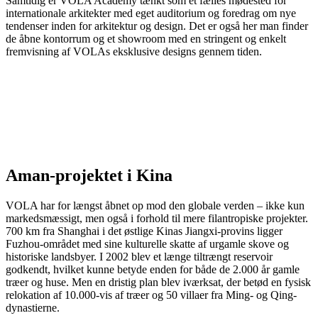
Samtidig er VOLA Academy tænkt som et fælles mødested for
internationale arkitekter med eget auditorium og foredrag om nye
tendenser inden for arkitektur og design. Det er også her man finder
de åbne kontorrum og et showroom med en stringent og enkelt
fremvisning af VOLAs eksklusive designs gennem tiden.
Aman-projektet i Kina
VOLA har for længst åbnet op mod den globale verden – ikke kun
markedsmæssigt, men også i forhold til mere filantropiske projekter.
700 km fra Shanghai i det østlige Kinas Jiangxi-provins ligger
Fuzhou-området med sine kulturelle skatte af urgamle skove og
historiske landsbyer. I 2002 blev et længe tiltrængt reservoir
godkendt, hvilket kunne betyde enden for både de 2.000 år gamle
træer og huse. Men en dristig plan blev iværksat, der betød en fysisk
relokation af 10.000-vis af træer og 50 villaer fra Ming- og Qing-
dynastierne.