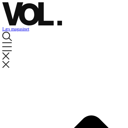
Videre
til
indhold
Læs magasinet