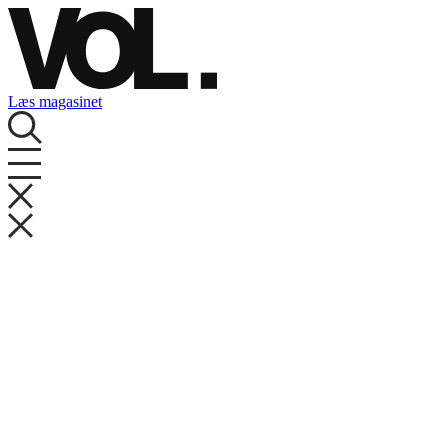
Videre
til
indhold
Læs magasinet