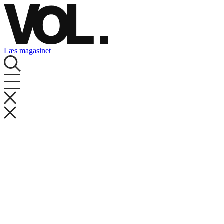
Videre
til
indhold
Læs magasinet