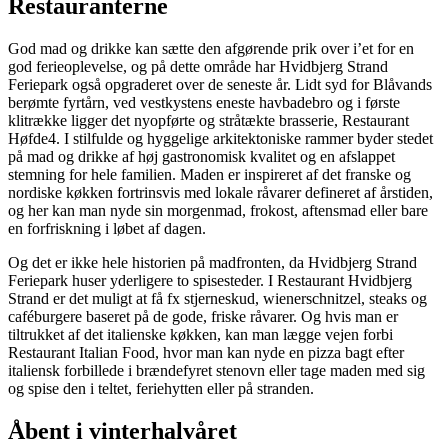
Restauranterne
God mad og drikke kan sætte den afgørende prik over i’et for en
god ferieoplevelse, og på dette område har Hvidbjerg Strand
Feriepark også opgraderet over de seneste år. Lidt syd for Blåvands
berømte fyrtårn, ved vestkystens eneste havbadebro og i første
klitrække ligger det nyopførte og stråtækte brasserie, Restaurant
Høfde4. I stilfulde og hyggelige arkitektoniske rammer byder stedet
på mad og drikke af høj gastronomisk kvalitet og en afslappet
stemning for hele familien. Maden er inspireret af det franske og
nordiske køkken fortrinsvis med lokale råvarer defineret af årstiden,
og her kan man nyde sin morgenmad, frokost, aftensmad eller bare
en forfriskning i løbet af dagen.
Og det er ikke hele historien på madfronten, da Hvidbjerg Strand
Feriepark huser yderligere to spisesteder. I Restaurant Hvidbjerg
Strand er det muligt at få fx stjerneskud, wienerschnitzel, steaks og
caféburgere baseret på de gode, friske råvarer. Og hvis man er
tiltrukket af det italienske køkken, kan man lægge vejen forbi
Restaurant Italian Food, hvor man kan nyde en pizza bagt efter
italiensk forbillede i brændefyret stenovn eller tage maden med sig
og spise den i teltet, feriehytten eller på stranden.
Åbent i vinterhalvåret