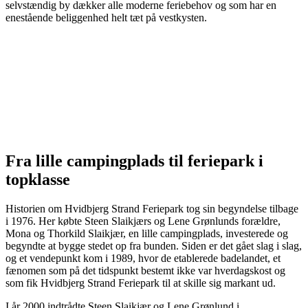
selvstændig by dækker alle moderne feriebehov og som har en
enestående beliggenhed helt tæt på vestkysten.
Fra lille campingplads til feriepark i
topklasse
Historien om Hvidbjerg Strand Feriepark tog sin begyndelse tilbage
i 1976. Her købte Steen Slaikjærs og Lene Grønlunds forældre,
Mona og Thorkild Slaikjær, en lille campingplads, investerede og
begyndte at bygge stedet op fra bunden. Siden er det gået slag i slag,
og et vendepunkt kom i 1989, hvor de etablerede badelandet, et
fænomen som på det tidspunkt bestemt ikke var hverdagskost og
som fik Hvidbjerg Strand Feriepark til at skille sig markant ud.
I år 2000 indtrådte Steen Slaikjær og Lene Grønlund i