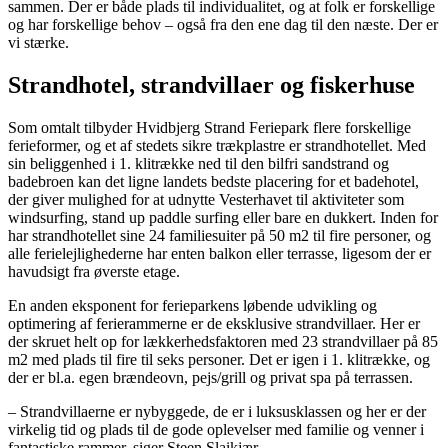
sammen. Der er både plads til individualitet, og at folk er forskellige
og har forskellige behov – også fra den ene dag til den næste. Der er
vi stærke.
Strandhotel, strandvillaer og fiskerhuse
Som omtalt tilbyder Hvidbjerg Strand Feriepark flere forskellige
ferieformer, og et af stedets sikre trækplastre er strandhotellet. Med
sin beliggenhed i 1. klitrække ned til den bilfri sandstrand og
badebroen kan det ligne landets bedste placering for et badehotel,
der giver mulighed for at udnytte Vesterhavet til aktiviteter som
windsurfing, stand up paddle surfing eller bare en dukkert. Inden for
har strandhotellet sine 24 familiesuiter på 50 m2 til fire personer, og
alle ferielejlighederne har enten balkon eller terrasse, ligesom der er
havudsigt fra øverste etage.
En anden eksponent for ferieparkens løbende udvikling og
optimering af ferierammerne er de eksklusive strandvillaer. Her er
der skruet helt op for lækkerhedsfaktoren med 23 strandvillaer på 85
m2 med plads til fire til seks personer. Det er igen i 1. klitrække, og
der er bl.a. egen brændeovn, pejs/grill og privat spa på terrassen.
– Strandvillaerne er nybyggede, de er i luksusklassen og her er der
virkelig tid og plads til de gode oplevelser med familie og venner i
fantastiske rammer, siger Steen Slaikjær.