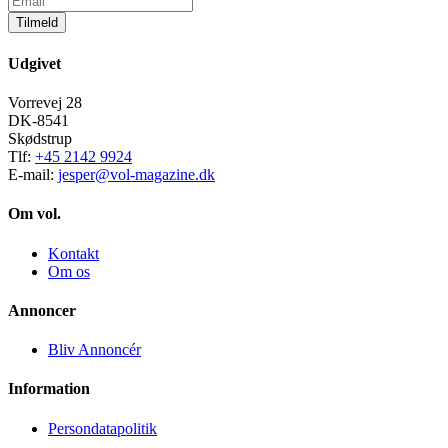
Tilmeld
Udgivet
Vorrevej 28
DK-8541
Skødstrup
Tlf:
+45 2142 9924
E-mail:
jesper@vol-magazine.dk
Om vol.
Kontakt
Om os
Annoncer
Bliv Annoncér
Information
Persondatapolitik