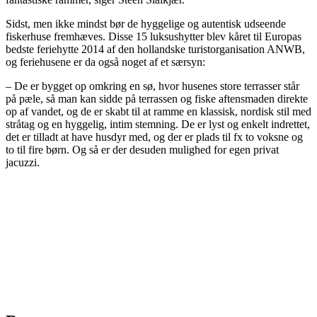
Sidst, men ikke mindst bør de hyggelige og autentisk udseende
fiskerhuse fremhæves. Disse 15 luksushytter blev kåret til Europas
bedste feriehytte 2014 af den hollandske turistorganisation ANWB,
og feriehusene er da også noget af et særsyn:
– De er bygget op omkring en sø, hvor husenes store terrasser står
på pæle, så man kan sidde på terrassen og fiske aftensmaden direkte
op af vandet, og de er skabt til at ramme en klassisk, nordisk stil med
stråtag og en hyggelig, intim stemning. De er lyst og enkelt indrettet,
det er tilladt at have husdyr med, og der er plads til fx to voksne og
to til fire børn. Og så er der desuden mulighed for egen privat
jacuzzi.