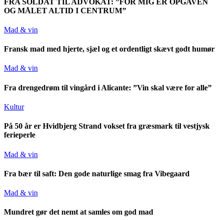
FRA SOLDAT TIL ADVOKAT: ”FOR MIG ER OPGAVEN
OG MÅLET ALTID I CENTRUM”
Mad & vin
Fransk mad med hjerte, sjæl og et ordentligt skævt godt humør
Mad & vin
Fra drengedrøm til vingård i Alicante: ”Vin skal være for alle”
Kultur
På 50 år er Hvidbjerg Strand vokset fra græsmark til vestjysk
ferieperle
Mad & vin
Fra bær til saft: Den gode naturlige smag fra Vibegaard
Mad & vin
Mundret gør det nemt at samles om god mad