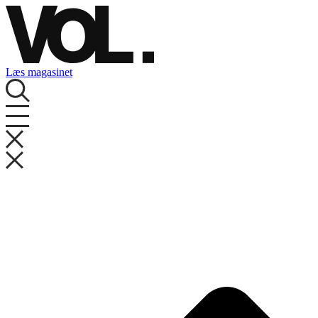
Videre
til
indhold
Læs magasinet