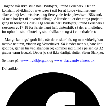
Tingene står ikke stille hos Hvidbjerg Strand Feriepark. Der er
konstant udvikling og nye ideer i spil for at holde vind i sejlene,
sikre et højt kvalitetsniveau og flere gode ferieoplevelser i Blåvand,
så man har lyst til at vende tilbage. Allerede nu er der et nyt projekt i
gang til børnene i 2019. Og seneste har Hvidbjerg Strand Feriepark i
sæsonen 2017-18 for første gang haft vinterdrift, så der er mulighed
for ophold i strandhotel og strandvillaerne også i vinterhalvåret:
– Mange kan også godt lide, når det rusker lidt, og man virkelig kan
mærke naturen, vinden og Vesterhavet. Så klæder man sig bare lidt
godt på, går en tur ved stranden og kommer ind til ild i pejsen og 32
grader varm jacuzzi. Det er jo slet ikke dårligt, slutter Steen Slaikjær.
Se mere på:
www.hvidbjerg.dk
og
www.blaavandwellness.dk
Del artiklen: