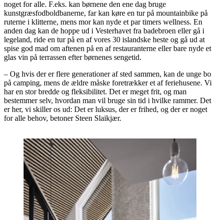
noget for alle. F.eks. kan børnene den ene dag bruge
kunstgræsfodboldbanerne, far kan køre en tur på mountainbike på
ruterne i klitterne, mens mor kan nyde et par timers wellness. En
anden dag kan de hoppe ud i Vesterhavet fra badebroen eller gå i
legeland, ride en tur på en af vores 30 islandske heste og gå ud at
spise god mad om aftenen på en af restauranterne eller bare nyde et
glas vin på terrassen efter børnenes sengetid.
– Og hvis der er flere generationer af sted sammen, kan de unge bo
på camping, mens de ældre måske foretrækker et af feriehusene. Vi
har en stor bredde og fleksibilitet. Det er meget frit, og man
bestemmer selv, hvordan man vil bruge sin tid i hvilke rammer. Det
er her, vi skiller os ud: Det er luksus, der er frihed, og der er noget
for alle behov, betoner Steen Slaikjær.