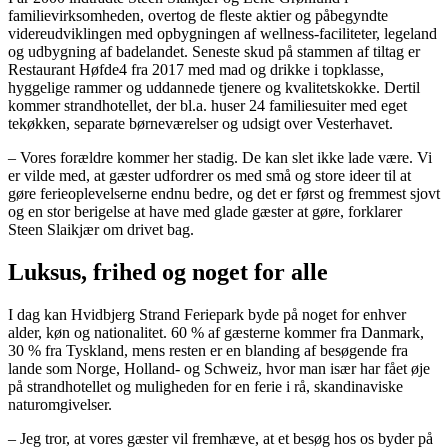
familievirksomheden, overtog de fleste aktier og påbegyndte
videreudviklingen med opbygningen af wellness-faciliteter, legeland
og udbygning af badelandet. Seneste skud på stammen af tiltag er
Restaurant Høfde4 fra 2017 med mad og drikke i topklasse,
hyggelige rammer og uddannede tjenere og kvalitetskokke. Dertil
kommer strandhotellet, der bl.a. huser 24 familiesuiter med eget
tekøkken, separate børneværelser og udsigt over Vesterhavet.
– Vores forældre kommer her stadig. De kan slet ikke lade være. Vi
er vilde med, at gæster udfordrer os med små og store ideer til at
gøre ferieoplevelserne endnu bedre, og det er først og fremmest sjovt
og en stor berigelse at have med glade gæster at gøre, forklarer
Steen Slaikjær om drivet bag.
Luksus, frihed og noget for alle
I dag kan Hvidbjerg Strand Feriepark byde på noget for enhver
alder, køn og nationalitet. 60 % af gæsterne kommer fra Danmark,
30 % fra Tyskland, mens resten er en blanding af besøgende fra
lande som Norge, Holland- og Schweiz, hvor man især har fået øje
på strandhotellet og muligheden for en ferie i rå, skandinaviske
naturomgivelser.
– Jeg tror, at vores gæster vil fremhæve, at et besøg hos os byder på