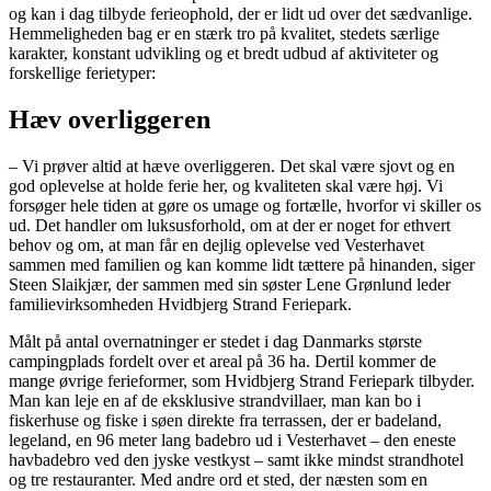
og kan i dag tilbyde ferieophold, der er lidt ud over det sædvanlige.
Hemmeligheden bag er en stærk tro på kvalitet, stedets særlige
karakter, konstant udvikling og et bredt udbud af aktiviteter og
forskellige ferietyper:
Hæv overliggeren
– Vi prøver altid at hæve overliggeren. Det skal være sjovt og en
god oplevelse at holde ferie her, og kvaliteten skal være høj. Vi
forsøger hele tiden at gøre os umage og fortælle, hvorfor vi skiller os
ud. Det handler om luksusforhold, om at der er noget for ethvert
behov og om, at man får en dejlig oplevelse ved Vesterhavet
sammen med familien og kan komme lidt tættere på hinanden, siger
Steen Slaikjær, der sammen med sin søster Lene Grønlund leder
familievirksomheden Hvidbjerg Strand Feriepark.
Målt på antal overnatninger er stedet i dag Danmarks største
campingplads fordelt over et areal på 36 ha. Dertil kommer de
mange øvrige ferieformer, som Hvidbjerg Strand Feriepark tilbyder.
Man kan leje en af de eksklusive strandvillaer, man kan bo i
fiskerhuse og fiske i søen direkte fra terrassen, der er badeland,
legeland, en 96 meter lang badebro ud i Vesterhavet – den eneste
havbadebro ved den jyske vestkyst – samt ikke mindst strandhotel
og tre restauranter. Med andre ord et sted, der næsten som en