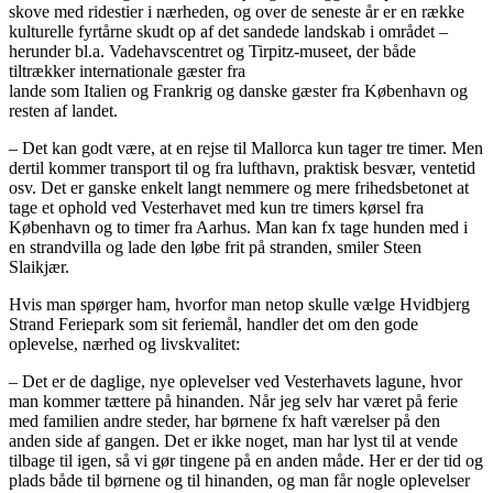
skove med ridestier i nærheden, og over de seneste år er en række
kulturelle fyrtårne skudt op af det sandede landskab i området –
herunder bl.a. Vadehavscentret og Tirpitz-museet, der både
tiltrækker internationale gæster fra
lande som Italien og Frankrig og danske gæster fra København og
resten af landet.
– Det kan godt være, at en rejse til Mallorca kun tager tre timer. Men
dertil kommer transport til og fra lufthavn, praktisk besvær, ventetid
osv. Det er ganske enkelt langt nemmere og mere frihedsbetonet at
tage et ophold ved Vesterhavet med kun tre timers kørsel fra
København og to timer fra Aarhus. Man kan fx tage hunden med i
en strandvilla og lade den løbe frit på stranden, smiler Steen
Slaikjær.
Hvis man spørger ham, hvorfor man netop skulle vælge Hvidbjerg
Strand Feriepark som sit feriemål, handler det om den gode
oplevelse, nærhed og livskvalitet:
– Det er de daglige, nye oplevelser ved Vesterhavets lagune, hvor
man kommer tættere på hinanden. Når jeg selv har været på ferie
med familien andre steder, har børnene fx haft værelser på den
anden side af gangen. Det er ikke noget, man har lyst til at vende
tilbage til igen, så vi gør tingene på en anden måde. Her er der tid og
plads både til børnene og til hinanden, og man får nogle oplevelser