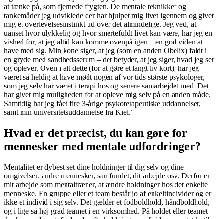
at tænke på, som fjernede frygten. De mentale teknikker og
tankemåder jeg udviklede der har hjulpet mig livet igennem og givet
mig et overlevelsesinstinkt ud over det almindelige. Jeg ved, at
uanset hvor ulykkelig og hvor smertefuldt livet kan være, har jeg en
vished for, at jeg altid kan komme ovenpå igen – en god viden at
have med sig. Min kone siger, at jeg (som en anden Obelix) faldt i
en gryde med sandhedsserum – det betyder, at jeg siger, hvad jeg ser
og oplever. Oven i alt dette (for at gøre et langt liv kort), har jeg
været så heldig at have mødt nogen af vor tids største psykologer,
som jeg selv har været i terapi hos og senere samarbejdet med. Det
har givet mig muligheden for at opleve mig selv på en anden måde.
Samtidig har jeg fået fire 3-årige psykoterapeutiske uddannelser,
samt min universitetsuddannelse fra Kiel.”
Hvad er det præcist, du kan gøre for
mennesker med mentale udfordringer?
Mentalitet er dybest set dine holdninger til dig selv og dine
omgivelser; andre mennesker, samfundet, dit arbejde osv. Derfor er
mit arbejde som mentaltræner, at ændre holdninger hos det enkelte
menneske. En gruppe eller et team består jo af enkeltindivider og er
ikke et individ i sig selv. Det gælder et fodboldhold, håndboldhold,
og i lige så høj grad teamet i en virksomhed. På holdet eller teamet