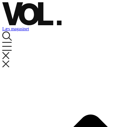
Videre
til
indhold
Læs magasinet