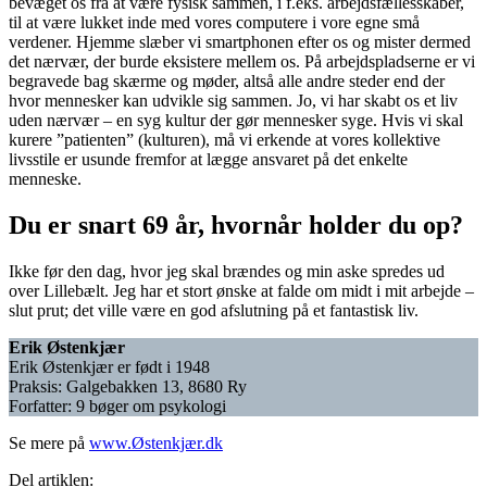
bevæget os fra at være fysisk sammen, i f.eks. arbejdsfællesskaber,
til at være lukket inde med vores computere i vore egne små
verdener. Hjemme slæber vi smartphonen efter os og mister dermed
det nærvær, der burde eksistere mellem os. På arbejdspladserne er vi
begravede bag skærme og møder, altså alle andre steder end der
hvor mennesker kan udvikle sig sammen. Jo, vi har skabt os et liv
uden nærvær – en syg kultur der gør mennesker syge. Hvis vi skal
kurere ”patienten” (kulturen), må vi erkende at vores kollektive
livsstile er usunde fremfor at lægge ansvaret på det enkelte
menneske.
Du er snart 69 år, hvornår holder du op?
Ikke før den dag, hvor jeg skal brændes og min aske spredes ud
over Lillebælt. Jeg har et stort ønske at falde om midt i mit arbejde –
slut prut; det ville være en god afslutning på et fantastisk liv.
Erik Østenkjær
Erik Østenkjær er født i 1948
Praksis: Galgebakken 13, 8680 Ry
Forfatter: 9 bøger om psykologi
Se mere på
www.Østenkjær.dk
Del artiklen: