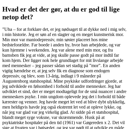
Hvad er det der gør, at du er god til lige
netop det?
”Uha – for at forklare det, er jeg nødsaget til at dykke ned i mig selv,
i min historie. Jeg er søn af en slagter og en meget kunstnerisk mor.
Min mor var maniodepressiv, min søster placeret hos mine
bedsteforældre. Far boede i anden by, hvor han arbejdede, og var
kun hjemme i weekenden. Jeg var alene med min mor, og fra
barnsben fik jeg at vide, at jeg skulle passe godt på mor indtil far
kom hjem. Der ligger nok hele grundlaget for mit livslange arbejde
med mennesker – jeg passer sådan set stadig på ”mor”. En anden
vigtig hændelse er, at jeg selv fik en diagnose som endogen
depressiv, og blev, som 13-årig, indlagt i 9 måneder på
Augustenborg statshospital. Mine psykiske udfordringer gjorde, at
jeg udviklede en følsomhed i forhold til andre mennesker. Jeg har
udviklet et sind, der er meget modtageligt for de små nuancer i andre
menneskers psyke. I min ungdom oplevede jeg det i forhold til både
kærester og venner. Jeg havde meget let ved at blive dybt ulykkelig,
men heldigvis havde jeg også ekstremt let ved at opleve lykke, og
når jeg var glad var jeg virkelig glad. At sidde på et statshospital,
blandt meget syge voksne, var skræmmende. Husk på at
psykiatriske hospitaler på den tid (1961) var Gøgereden x 2. Det vil
sige at frygten var i højsædet, og jeg var nødt til at udvikle en måde