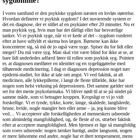
sygdomme?
I vores samfund er den psykiske sygdom næsten en lovløs størrelse.
Hvordan definerer vi psykisk sygdom? I det nuværende system er
det en diagnose, der er stillet af en psykiater efter 20 minutter. Nu er
man psykisk syg, hvis man har det dårligt eller har besværlige
tanker. Vi er psykisk syge, når vi er kede af det – sygdom vurderet
efter at have udfyldt et skema hos lægen. Børnene kan ikke
koncentrere sig, så må de jo også være syge. Spiser du for lidt eller
meget? Du må være syg. Man skal vist være blind for ikke at se, at
bare lidt anderledes adfærd fører til rollen som psykisk syg. Pointen
er, at diagnosen medfører en identitet og en sygeliggørelse med
tilhørende medicinering. I dag er diagnosen depression noget nær
epidemi-stadiet, for ikke at tale om angst. Vi ved faktisk, at alt
medicinen, alle lykkepillerne, i langt de fleste tilfælde, ikke har
nogen som helst virkning på depressionen. Det samme gælder stort
set for det meste psykofarmaka. Vi bliver nødt til at se på sindet på
samme måde, som vi betragter kroppen. Kropsligt er vi jo vidt
forskellige. Vi er tynde, tykke, korte, lange, skaldede, langhårede,
brune, hvide, nogle mangler ben eller arme – ja, jeg kunne blive
ved… Vi accepterer alle forskelligheden af menneskers udseende
som almindelig mangfoldighed, og, de fleste af os, stræber faktisk
efter at acceptere mangfoldighed. Men hjernen er lige så mangfoldig
som vores udseende: nogen tænker hurtigt, andre langsomt, nogen
er mere følsomme end andre, nogle har et iltert temperament, mens