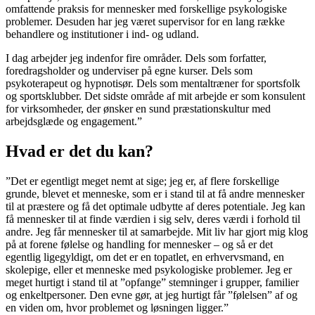
omfattende praksis for mennesker med forskellige psykologiske
problemer. Desuden har jeg været supervisor for en lang række
behandlere og institutioner i ind- og udland.
I dag arbejder jeg indenfor fire områder. Dels som forfatter,
foredragsholder og underviser på egne kurser. Dels som
psykoterapeut og hypnotisør. Dels som mentaltræner for sportsfolk
og sportsklubber. Det sidste område af mit arbejde er som konsulent
for virksomheder, der ønsker en sund præstationskultur med
arbejdsglæde og engagement.”
Hvad er det du kan?
”Det er egentligt meget nemt at sige; jeg er, af flere forskellige
grunde, blevet et menneske, som er i stand til at få andre mennesker
til at præstere og få det optimale udbytte af deres potentiale. Jeg kan
få mennesker til at finde værdien i sig selv, deres værdi i forhold til
andre. Jeg får mennesker til at samarbejde. Mit liv har gjort mig klog
på at forene følelse og handling for mennesker – og så er det
egentlig ligegyldigt, om det er en topatlet, en erhvervsmand, en
skolepige, eller et menneske med psykologiske problemer. Jeg er
meget hurtigt i stand til at ”opfange” stemninger i grupper, familier
og enkeltpersoner. Den evne gør, at jeg hurtigt får ”følelsen” af og
en viden om, hvor problemet og løsningen ligger.”