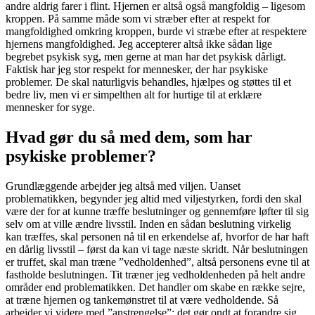
andre aldrig farer i flint. Hjernen er altså også mangfoldig – ligesom
kroppen. På samme måde som vi stræber efter at respekt for
mangfoldighed omkring kroppen, burde vi stræbe efter at respektere
hjernens mangfoldighed. Jeg accepterer altså ikke sådan lige
begrebet psykisk syg, men gerne at man har det psykisk dårligt.
Faktisk har jeg stor respekt for mennesker, der har psykiske
problemer. De skal naturligvis behandles, hjælpes og støttes til et
bedre liv, men vi er simpelthen alt for hurtige til at erklære
mennesker for syge.
Hvad gør du så med dem, som har
psykiske problemer?
Grundlæggende arbejder jeg altså med viljen. Uanset
problematikken, begynder jeg altid med viljestyrken, fordi den skal
være der for at kunne træffe beslutninger og gennemføre løfter til sig
selv om at ville ændre livsstil. Inden en sådan beslutning virkelig
kan træffes, skal personen nå til en erkendelse af, hvorfor de har haft
en dårlig livsstil – først da kan vi tage næste skridt. Når beslutningen
er truffet, skal man træne ”vedholdenhed”, altså personens evne til at
fastholde beslutningen. Tit træner jeg vedholdenheden på helt andre
områder end problematikken. Det handler om skabe en række sejre,
at træne hjernen og tankemønstret til at være vedholdende. Så
arbejder vi videre med ”anstrengelse”: det gør ondt at forandre sig,