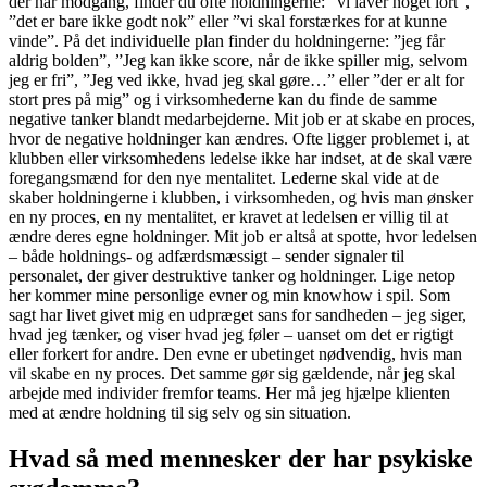
der har modgang, finder du ofte holdningerne: ”vi laver noget lort”,
”det er bare ikke godt nok” eller ”vi skal forstærkes for at kunne
vinde”. På det individuelle plan finder du holdningerne: ”jeg får
aldrig bolden”, ”Jeg kan ikke score, når de ikke spiller mig, selvom
jeg er fri”, ”Jeg ved ikke, hvad jeg skal gøre…” eller ”der er alt for
stort pres på mig” og i virksomhederne kan du finde de samme
negative tanker blandt medarbejderne. Mit job er at skabe en proces,
hvor de negative holdninger kan ændres. Ofte ligger problemet i, at
klubben eller virksomhedens ledelse ikke har indset, at de skal være
foregangsmænd for den nye mentalitet. Lederne skal vide at de
skaber holdningerne i klubben, i virksomheden, og hvis man ønsker
en ny proces, en ny mentalitet, er kravet at ledelsen er villig til at
ændre deres egne holdninger. Mit job er altså at spotte, hvor ledelsen
– både holdnings- og adfærdsmæssigt – sender signaler til
personalet, der giver destruktive tanker og holdninger. Lige netop
her kommer mine personlige evner og min knowhow i spil. Som
sagt har livet givet mig en udpræget sans for sandheden – jeg siger,
hvad jeg tænker, og viser hvad jeg føler – uanset om det er rigtigt
eller forkert for andre. Den evne er ubetinget nødvendig, hvis man
vil skabe en ny proces. Det samme gør sig gældende, når jeg skal
arbejde med individer fremfor teams. Her må jeg hjælpe klienten
med at ændre holdning til sig selv og sin situation.
Hvad så med mennesker der har psykiske