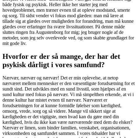
både fysisk og psykisk. Heller ikke her starter jeg med
hovedproblemet, men træner evnen til at opleve modstand, smerte
og sorg. Til sidst vender vi fokus mod glæden: man må lære at
tillade sig at glædes over muligheden for forandring, man må kunne
glædes over erfaringer fra svære livssituationer. På denne måde
sluttes ringen fra Augustenborg for mig; jeg bruger nogle af de
metoder, som jeg selv overlevede ved, og som skabte grundlaget for
mit gode liv.
Hvorfor er der så mange, der har det
psykisk dårligt i vores samfund?
Nærvær, nærvær og nærvær! Det er min oplevelse, at netop
nærværet mellem mennesker er den væsentligste forudsætning for et
sundt sind. Det udvikles med en sund livsstil, som hjælpes af en
sund kultur med fokus på nærvær. Vi må simpelthen erkende, at vi i
denne kultur har mistet evnen til nærvær. Nærværet er
forudsætningen for at kunne formidle følelser som kærlighed,
omsorg, vrede, sorg og så videre. Mange vil sikkert sige at
kærligheden er det vigtigste, men hvad kan du gøre med din
kærlighed, hvis du ikke kan være nærværende med dem du elsker?
Nærvær er limen, som binder familien, venskabet, organisationen,
virksomheden og samfundet sammen. I vores tidsalder har vi