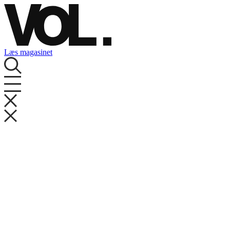
Videre
til
indhold
Læs magasinet