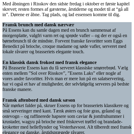
Med åbningen i Risskov den sidste fredag i oktober er første kapitel
skrevet; resten formes af gæsterne, årstiderne og modet til at “gå all
in”. Dørene er åbne. Tag plads, og lad essensen komme til dig.
Fransk brunch med dansk nærvær
På Essens kan du samle dagen med en brunch sammensat af
morgenplatte, valgfri varm ret og sprøde vafler – og der er også en
børnebrunch til de mindste. Forvent franske favoritter som Eggs
Benedict på brioche, croque madame og søde vafler, serveret med
lokale råvarer og brasseriets elegante touch.
En klassisk dansk frokost med fransk elegance
På Brasserie Essens kan du få serveret klassiske smørrebrød. Vælg
enten mellem ”Sol over Risskov”, ”Essens Laks” eller nogle af
vores andre favoritter. Hvis man er mere lun på en salatservering,
har vi også et hav af muligheder, der selvfølgelig serveres på bedste
franske manere.
Fransk aftenbord med dansk sæson
Når mørket falder på, skruer Essens op for brasseriets klassikere og
små serveringer med kant. Tænk østers og foie gras, gråand og
ostevogn – og raffinerede hapsere som caviar & jomfruhummer i
krustader, wagyu på brioche med friskrevet trøffel og brandade-
kroketter med helleflynder og Vesterhavsost. Alt tilberedt med fransk
elegance og danske, årstidsprægede råvarer.