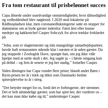
Fra tom restaurant til prisbelønnet succes
Capa åbnede under usædvanlige omstændigheder, hvor tålmodighed
og vedholdenhed blev nøgleord. I 2020 stod lokalerne på
Rådhuspladsen klar, men coronanedlukningerne satte en stopper for
drømmene om at byde gæster indenfor. Først året efter kunne
medejer og køkkenchef Casper Sobczyk for alvor trække forklædet
på.
”John, som er slagtermester og min mangeårige samarbejdspartner,
havde haft restauranten stående klar i næsten et år uden gæster. Da
jeg stoppede i Zoologisk Have, spurgte han, om jeg ikke ville
hjælpe med at sætte skub i det. Jeg sagde ja – i første omgang kun
på deltid – og fem år senere er jeg her stadig,” fortæller Casper.
Siden åbningen har Capa vundet flere priser, blandt andet Børn i
Byen-prisen tre år i træk og titlen som Danmarks bedste
spiseoplevelse to år i streg.
”Det betyder meget for os, fordi det er forbrugerne, der stemmer.
Det er helt almindelige gæster, som har spist her, der vurderer os –
det kan man ikke købe sig til,” understreger Casper.