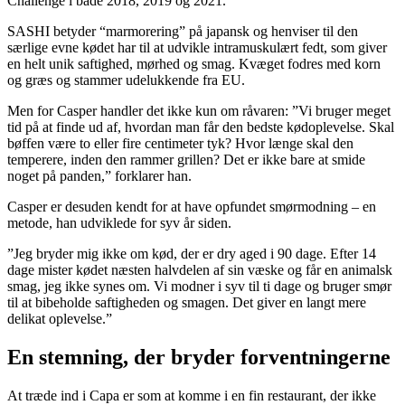
Challenge i både 2018, 2019 og 2021.
SASHI betyder “marmorering” på japansk og henviser til den
særlige evne kødet har til at udvikle intramuskulært fedt, som giver
en helt unik saftighed, mørhed og smag. Kvæget fodres med korn
og græs og stammer udelukkende fra EU.
Men for Casper handler det ikke kun om råvaren: ”Vi bruger meget
tid på at finde ud af, hvordan man får den bedste kødoplevelse. Skal
bøffen være to eller fire centimeter tyk? Hvor længe skal den
temperere, inden den rammer grillen? Det er ikke bare at smide
noget på panden,” forklarer han.
Casper er desuden kendt for at have opfundet smørmodning – en
metode, han udviklede for syv år siden.
”Jeg bryder mig ikke om kød, der er dry aged i 90 dage. Efter 14
dage mister kødet næsten halvdelen af sin væske og får en animalsk
smag, jeg ikke synes om. Vi modner i syv til ti dage og bruger smør
til at bibeholde saftigheden og smagen. Det giver en langt mere
delikat oplevelse.”
En stemning, der bryder forventningerne
At træde ind i Capa er som at komme i en fin restaurant, der ikke