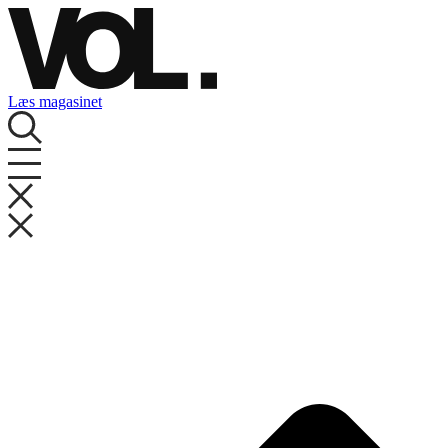
Videre
til
indhold
Læs magasinet