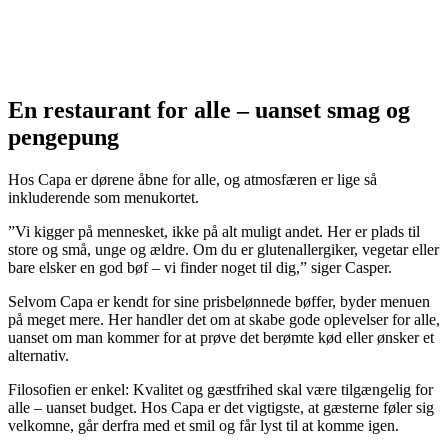
En restaurant for alle – uanset smag og
pengepung
Hos Capa er dørene åbne for alle, og atmosfæren er lige så
inkluderende som menukortet.
”Vi kigger på mennesket, ikke på alt muligt andet. Her er plads til
store og små, unge og ældre. Om du er glutenallergiker, vegetar eller
bare elsker en god bøf – vi finder noget til dig,” siger Casper.
Selvom Capa er kendt for sine prisbelønnede bøffer, byder menuen
på meget mere. Her handler det om at skabe gode oplevelser for alle,
uanset om man kommer for at prøve det berømte kød eller ønsker et
alternativ.
Filosofien er enkel: Kvalitet og gæstfrihed skal være tilgængelig for
alle – uanset budget. Hos Capa er det vigtigste, at gæsterne føler sig
velkomne, går derfra med et smil og får lyst til at komme igen.