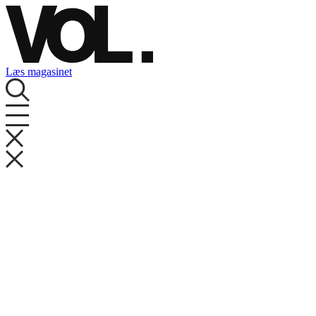
Videre
til
indhold
Læs magasinet