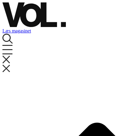
Videre
til
indhold
Læs magasinet