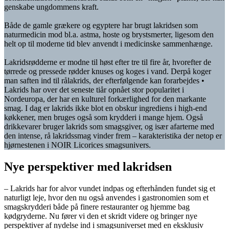
genskabe ungdommens kraft.
Både de gamle grækere og egyptere har brugt lakridsen som
naturmedicin mod bl.a. astma, hoste og brystsmerter, ligesom den
helt op til moderne tid blev anvendt i medicinske sammenhænge.
Lakridsrødderne er modne til høst efter tre til fire år, hvorefter de
tørrede og pressede rødder knuses og koges i vand. Derpå koger
man saften ind til rålakrids, der efterfølgende kan forarbejdes •
Lakrids har over det seneste tiår opnået stor popularitet i
Nordeuropa, der har en kulturel forkærlighed for den markante
smag. I dag er lakrids ikke blot en obskur ingrediens i high-end
køkkener, men bruges også som krydderi i mange hjem. Også
drikkevarer bruger lakrids som smagsgiver, og især afarterne med
den intense, rå lakridssmag vinder frem – karakteristika der netop er
hjørnestenen i NOIR Licorices smagsunivers.
Nye perspektiver med lakridsen
– Lakrids har for alvor vundet indpas og efterhånden fundet sig et
naturligt leje, hvor den nu også anvendes i gastronomien som et
smagskrydderi både på finere restauranter og hjemme bag
kødgryderne. Nu fører vi den et skridt videre og bringer nye
perspektiver af nydelse ind i smagsuniverset med en eksklusiv