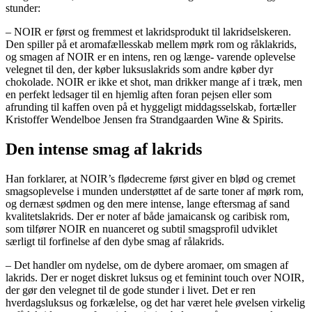
stunder:
– NOIR er først og fremmest et lakridsprodukt til lakridselskeren.
Den spiller på et aromafællesskab mellem mørk rom og råklakrids,
og smagen af NOIR er en intens, ren og længe- varende oplevelse
velegnet til den, der køber luksuslakrids som andre køber dyr
chokolade. NOIR er ikke et shot, man drikker mange af i træk, men
en perfekt ledsager til en hjemlig aften foran pejsen eller som
afrunding til kaffen oven på et hyggeligt middagsselskab, fortæller
Kristoffer Wendelboe Jensen fra Strandgaarden Wine & Spirits.
Den intense smag af lakrids
Han forklarer, at NOIR’s flødecreme først giver en blød og cremet
smagsoplevelse i munden understøttet af de sarte toner af mørk rom,
og dernæst sødmen og den mere intense, lange eftersmag af sand
kvalitetslakrids. Der er noter af både jamaicansk og caribisk rom,
som tilfører NOIR en nuanceret og subtil smagsprofil udviklet
særligt til forfinelse af den dybe smag af rålakrids.
– Det handler om nydelse, om de dybere aromaer, om smagen af
lakrids. Der er noget diskret luksus og et feminint touch over NOIR,
der gør den velegnet til de gode stunder i livet. Det er ren
hverdagsluksus og forkælelse, og det har været hele øvelsen virkelig