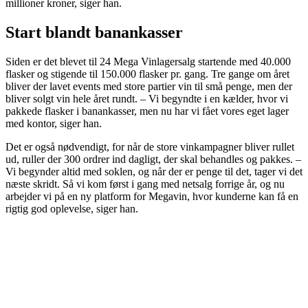
millioner kroner, siger han.
Start blandt banankasser
Siden er det blevet til 24 Mega Vinlagersalg startende med 40.000
flasker og stigende til 150.000 flasker pr. gang. Tre gange om året
bliver der lavet events med store partier vin til små penge, men der
bliver solgt vin hele året rundt. – Vi begyndte i en kælder, hvor vi
pakkede flasker i banankasser, men nu har vi fået vores eget lager
med kontor, siger han.
Det er også nødvendigt, for når de store vinkampagner bliver rullet
ud, ruller der 300 ordrer ind dagligt, der skal behandles og pakkes. –
Vi begynder altid med soklen, og når der er penge til det, tager vi det
næste skridt. Så vi kom først i gang med netsalg forrige år, og nu
arbejder vi på en ny platform for Megavin, hvor kunderne kan få en
rigtig god oplevelse, siger han.