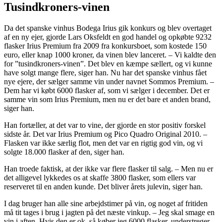
Tusindkroners-vinen
Da det spanske vinhus Bodega Irius gik konkurs og blev overtaget
af en ny ejer, gjorde Lars Oksfeldt en god handel og opkøbte 9232
flasker Irius Premium fra 2009 fra konkursboet, som kostede 150
euro, eller knap 1000 kroner, da vinen blev lanceret. – Vi kaldte den
for ”tusindkroners-vinen”. Det blev en kæmpe sællert, og vi kunne
have solgt mange flere, siger han. Nu har det spanske vinhus fået
nye ejere, der sælger samme vin under navnet Sommos Premium. –
Dem har vi købt 6000 flasker af, som vi sælger i december. Det er
samme vin som Irius Premium, men nu er det bare et anden brand,
siger han.
Han fortæller, at det var to vine, der gjorde en stor positiv forskel
sidste år. Det var Irius Premium og Pico Quadro Original 2010. –
Flasken var ikke særlig flot, men det var en rigtig god vin, og vi
solgte 18.000 flasker af den, siger han.
Han troede faktisk, at der ikke var flere flasker til salg. – Men nu er
det alligevel lykkedes os at skaffe 3800 flasker, som ellers var
reserveret til en anden kunde. Det bliver årets julevin, siger han.
I dag bruger han alle sine arbejdstimer på vin, og noget af fritiden
må tit tages i brug i jagten på det næste vinkup. – Jeg skal smage en
vin i aften. Hvis den er ok, så køber jeg 6000 flasker, understreger