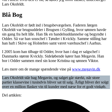
Lars Oksfeldt.
Blå Bog
Lars Oksfeldt er født ind i brugsbevægelsen. Faderen Jørgen
Oksfeldt var brugsuddeler i Brugsen i Gylling, hvor sønnen havde
sin gang fra helt lille. Han fik en handelsuddannelse og begyndte i
Odder. Så var han souschef i Tønder i Kvickly. Samme stilling har
han haft i Skive og Holstebro samt været varehuschef i Aarhus.
I 2005 kom han tilbage til Odder, hvor han i dag er salgschef i
Danmarks største Kvickly. Sideløbende kører han Megavin. Han
bor i Odder sammen med sin kone Kristina og sønnen Viktor.
Læs mere om de mange spændende vine på
www.megavin.dk
Lars Oksfeldt står bag Megavin, og salget går stærkt, når store
partier klassevine i tusindvis bliver sat til salg. Årligt bliver der solgt
over en million flasker vin til kunder med næse for et godt vinkøb.
Del artiklen: