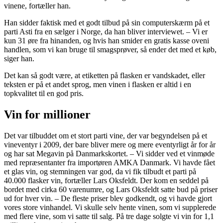
vinene, fortæller han.
Han sidder faktisk med et godt tilbud på sin computerskærm på et
parti Asti fra en sælger i Norge, da han bliver interviewet. – Vi er
kun 31 øre fra hinanden, og hvis han smider en gratis kasse oveni
handlen, som vi kan bruge til smagsprøver, så ender det med et køb,
siger han.
Det kan så godt være, at etiketten på flasken er vandskadet, eller
teksten er på et andet sprog, men vinen i flasken er altid i en
topkvalitet til en god pris.
Vin for millioner
Det var tilbuddet om et stort parti vine, der var begyndelsen på et
vineventyr i 2009, der bare bliver mere og mere eventyrligt år for år
og har sat Megavin på Danmarkskortet. – Vi sidder ved et vinmøde
med repræsentanter fra importøren AMKA Danmark. Vi havde fået
et glas vin, og stemningen var god, da vi fik tilbudt et parti på
40.000 flasker vin, fortæller Lars Oksfeldt. Der kom en seddel på
bordet med cirka 60 varenumre, og Lars Oksfeldt satte bud på priser
ud for hver vin. – De fleste priser blev godkendt, og vi havde gjort
vores store vinhandel. Vi skulle selv hente vinen, som vi supplerede
med flere vine, som vi satte til salg. På tre dage solgte vi vin for 1,1