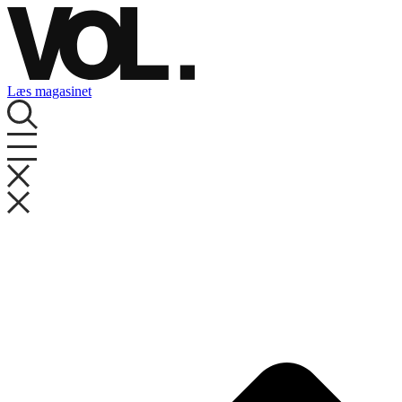
Videre
til
indhold
Læs magasinet