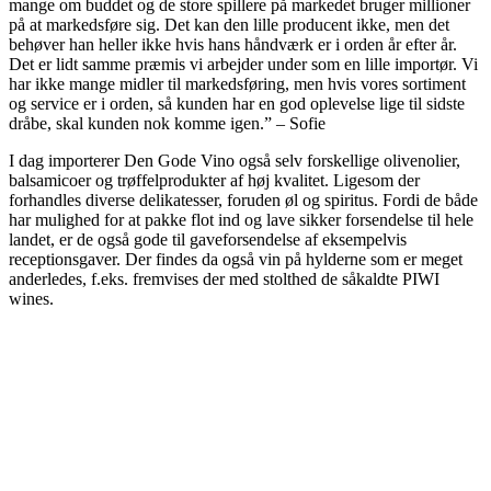
mange om buddet og de store spillere på markedet bruger millioner
på at markedsføre sig. Det kan den lille producent ikke, men det
behøver han heller ikke hvis hans håndværk er i orden år efter år.
Det er lidt samme præmis vi arbejder under som en lille importør. Vi
har ikke mange midler til markedsføring, men hvis vores sortiment
og service er i orden, så kunden har en god oplevelse lige til sidste
dråbe, skal kunden nok komme igen.” – Sofie
I dag importerer Den Gode Vino også selv forskellige olivenolier,
balsamicoer og trøffelprodukter af høj kvalitet. Ligesom der
forhandles diverse delikatesser, foruden øl og spiritus. Fordi de både
har mulighed for at pakke flot ind og lave sikker forsendelse til hele
landet, er de også gode til gaveforsendelse af eksempelvis
receptionsgaver. Der findes da også vin på hylderne som er meget
anderledes, f.eks. fremvises der med stolthed de såkaldte PIWI
wines.