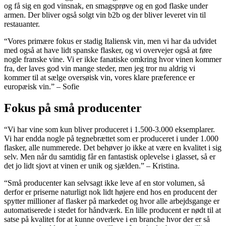
og få sig en god vinsnak, en smagsprøve og en god flaske under
armen. Der bliver også solgt vin b2b og der bliver leveret vin til
restauanter.
“Vores primære fokus er stadig Italiensk vin, men vi har da udvidet
med også at have lidt spanske flasker, og vi overvejer også at føre
nogle franske vine. Vi er ikke fanatiske omkring hvor vinen kommer
fra, der laves god vin mange steder, men jeg tror nu aldrig vi
kommer til at sælge oversøisk vin, vores klare præference er
europæisk vin.” – Sofie
Fokus på små producenter
“Vi har vine som kun bliver produceret i 1.500-3.000 eksemplarer.
Vi har endda nogle på tegnebrættet som er produceret i under 1.000
flasker, alle nummerede. Det behøver jo ikke at være en kvalitet i sig
selv. Men når du samtidig får en fantastisk oplevelse i glasset, så er
det jo lidt sjovt at vinen er unik og sjælden.” – Kristina.
“Små producenter kan selvsagt ikke leve af en stor volumen, så
derfor er priserne naturligt nok lidt højere end hos en producent der
spytter millioner af flasker på markedet og hvor alle arbejdsgange er
automatiserede i stedet for håndværk. En lille producent er nødt til at
satse på kvalitet for at kunne overleve i en branche hvor der er så