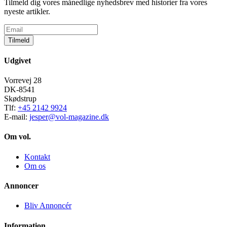
Tilmeld dig vores månedlige nyhedsbrev med historier fra vores
nyeste artikler.
Tilmeld
Udgivet
Vorrevej 28
DK-8541
Skødstrup
Tlf:
+45 2142 9924
E-mail:
jesper@vol-magazine.dk
Om vol.
Kontakt
Om os
Annoncer
Bliv Annoncér
Information