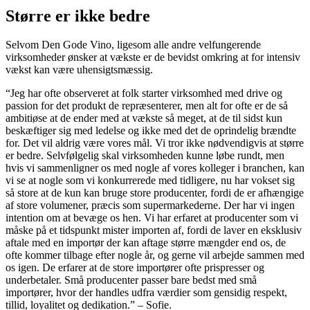
Større er ikke bedre
Selvom Den Gode Vino, ligesom alle andre velfungerende
virksomheder ønsker at vækste er de bevidst omkring at for intensiv
vækst kan være uhensigtsmæssig.
“Jeg har ofte observeret at folk starter virksomhed med drive og
passion for det produkt de repræsenterer, men alt for ofte er de så
ambitiøse at de ender med at vækste så meget, at de til sidst kun
beskæftiger sig med ledelse og ikke med det de oprindelig brændte
for. Det vil aldrig være vores mål. Vi tror ikke nødvendigvis at større
er bedre. Selvfølgelig skal virksomheden kunne løbe rundt, men
hvis vi sammenligner os med nogle af vores kolleger i branchen, kan
vi se at nogle som vi konkurrerede med tidligere, nu har vokset sig
så store at de kun kan bruge store producenter, fordi de er afhængige
af store volumener, præcis som supermarkederne. Der har vi ingen
intention om at bevæge os hen. Vi har erfaret at producenter som vi
måske på et tidspunkt mister importen af, fordi de laver en eksklusiv
aftale med en importør der kan aftage større mængder end os, de
ofte kommer tilbage efter nogle år, og gerne vil arbejde sammen med
os igen. De erfarer at de store importører ofte prispresser og
underbetaler. Små producenter passer bare bedst med små
importører, hvor der handles udfra værdier som gensidig respekt,
tillid, loyalitet og dedikation.” – Sofie.