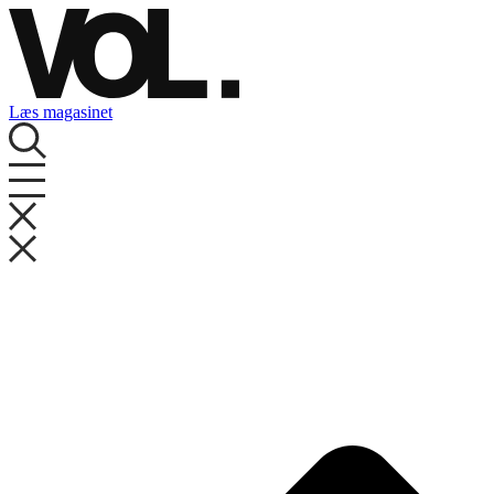
Videre
til
indhold
Læs magasinet