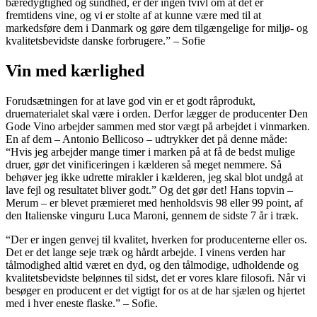
bæredygtighed og sundhed, er der ingen tvivl om at det er
fremtidens vine, og vi er stolte af at kunne være med til at
markedsføre dem i Danmark og gøre dem tilgængelige for miljø- og
kvalitetsbevidste danske forbrugere.” – Sofie
Vin med kærlighed
Forudsætningen for at lave god vin er et godt råprodukt,
druematerialet skal være i orden. Derfor lægger de producenter Den
Gode Vino arbejder sammen med stor vægt på arbejdet i vinmarken.
En af dem – Antonio Bellicoso – udtrykker det på denne måde:
“Hvis jeg arbejder mange timer i marken på at få de bedst mulige
druer, gør det vinificeringen i kælderen så meget nemmere. Så
behøver jeg ikke udrette mirakler i kælderen, jeg skal blot undgå at
lave fejl og resultatet bliver godt.” Og det gør det! Hans topvin –
Merum – er blevet præmieret med henholdsvis 98 eller 99 point, af
den Italienske vinguru Luca Maroni, gennem de sidste 7 år i træk.
“Der er ingen genvej til kvalitet, hverken for producenterne eller os.
Det er det lange seje træk og hårdt arbejde. I vinens verden har
tålmodighed altid været en dyd, og den tålmodige, udholdende og
kvalitetsbevidste belønnes til sidst, det er vores klare filosofi. Når vi
besøger en producent er det vigtigt for os at de har sjælen og hjertet
med i hver eneste flaske.” – Sofie.