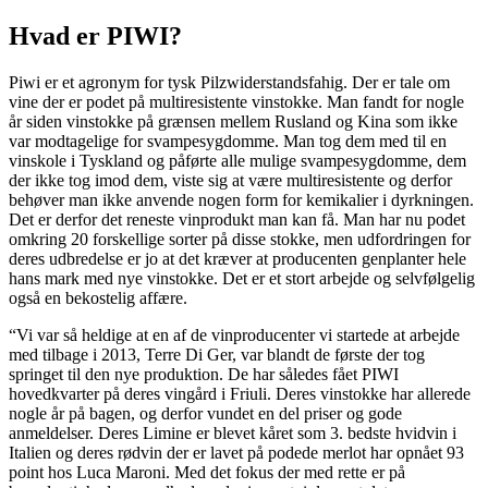
Hvad er PIWI?
Piwi er et agronym for tysk Pilzwiderstandsfahig. Der er tale om
vine der er podet på multiresistente vinstokke. Man fandt for nogle
år siden vinstokke på grænsen mellem Rusland og Kina som ikke
var modtagelige for svampesygdomme. Man tog dem med til en
vinskole i Tyskland og påførte alle mulige svampesygdomme, dem
der ikke tog imod dem, viste sig at være multiresistente og derfor
behøver man ikke anvende nogen form for kemikalier i dyrkningen.
Det er derfor det reneste vinprodukt man kan få. Man har nu podet
omkring 20 forskellige sorter på disse stokke, men udfordringen for
deres udbredelse er jo at det kræver at producenten genplanter hele
hans mark med nye vinstokke. Det er et stort arbejde og selvfølgelig
også en bekostelig affære.
“Vi var så heldige at en af de vinproducenter vi startede at arbejde
med tilbage i 2013, Terre Di Ger, var blandt de første der tog
springet til den nye produktion. De har således fået PIWI
hovedkvarter på deres vingård i Friuli. Deres vinstokke har allerede
nogle år på bagen, og derfor vundet en del priser og gode
anmeldelser. Deres Limine er blevet kåret som 3. bedste hvidvin i
Italien og deres rødvin der er lavet på podede merlot har opnået 93
point hos Luca Maroni. Med det fokus der med rette er på