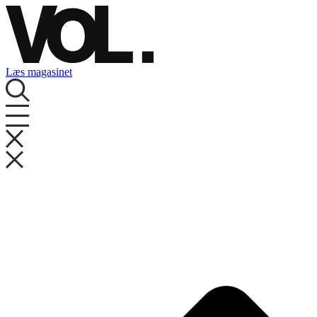
Videre
til
indhold
Læs magasinet