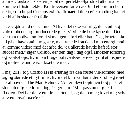
at true Coisbos insisteren på, at det perfekte ølprodukt altid måtte
komme i første række. Kontroversen førte i 2016 til et brud mellem
de to, som betød Coisbos exit fra firmaet. I tiden efter modtog han et
væld af beskeder fra folk:
”De sagde altid det samme. At hvis det ikke var mig, der stod bag
virksomheden og producerede øllet, så ville de ikke købe det. Det
var min motivation for at starte igen,” fortæller han. ”Jeg brugte ikke
tid på at have ondt i mig selv, men rettede i stedet al min energi mod
at komme videre med det arbejde, jeg allerede havde haft så stor
succes med,” siger Coisbo, der den dag i dag også afholder foredrag
og workshops, hvor han bruger sit iværksættereventyr til at inspirere
og motivere andre iværksættere med.
I maj 2017 tog Coisbo al sin erfaring fra den første virksomhed med
sig og startede et nyt firma, hvor det kun var ham, der stod bag roret;
heraf navnet, The Man Behind. ”Alt er blevet optimeret og justeret
siden den første forretning,” siger han. ”Min passion er øllet i
flasken. Det har det været fra starten af, og det har jeg lovet mig selv
at være loyal overfor.”