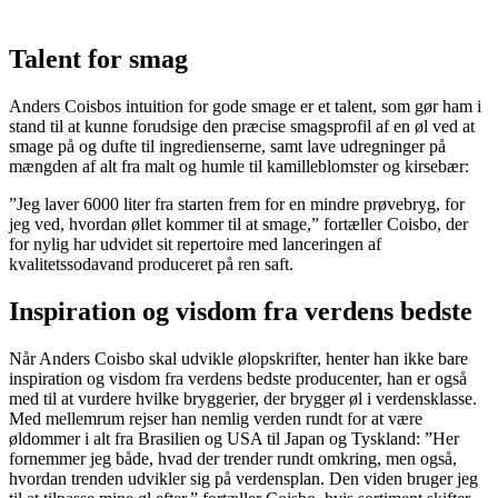
Talent for smag
Anders Coisbos intuition for gode smage er et talent, som gør ham i
stand til at kunne forudsige den præcise smagsprofil af en øl ved at
smage på og dufte til ingredienserne, samt lave udregninger på
mængden af alt fra malt og humle til kamilleblomster og kirsebær:
”Jeg laver 6000 liter fra starten frem for en mindre prøvebryg, for
jeg ved, hvordan øllet kommer til at smage,” fortæller Coisbo, der
for nylig har udvidet sit repertoire med lanceringen af
kvalitetssodavand produceret på ren saft.
Inspiration og visdom fra verdens bedste
Når Anders Coisbo skal udvikle ølopskrifter, henter han ikke bare
inspiration og visdom fra verdens bedste producenter, han er også
med til at vurdere hvilke bryggerier, der brygger øl i verdensklasse.
Med mellemrum rejser han nemlig verden rundt for at være
øldommer i alt fra Brasilien og USA til Japan og Tyskland: ”Her
fornemmer jeg både, hvad der trender rundt omkring, men også,
hvordan trenden udvikler sig på verdensplan. Den viden bruger jeg