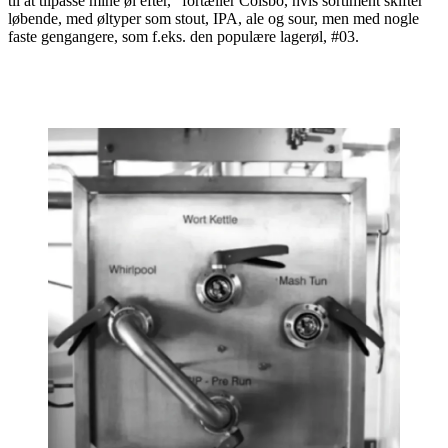
til at tilpasse mine øl efter,” fortæller Coisbo, hvis sortiment skifter
løbende, med øltyper som stout, IPA, ale og sour, men med nogle
faste gengangere, som f.eks. den populære lagerøl, #03.