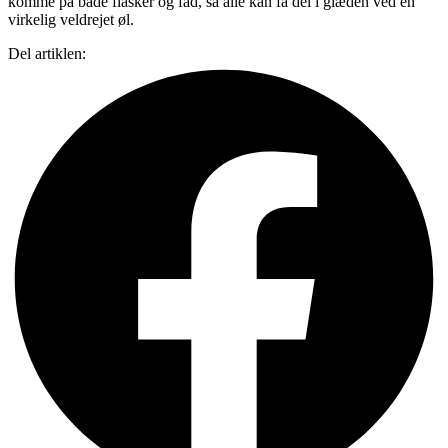
komme på både flasker og fad, så alle kan få del i glæden ved en
virkelig veldrejet øl.
Del artiklen: