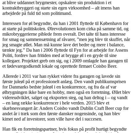
at blive uddannet brygmester, opskalere sin produktion i et
kontraktbryggeri og starte sin egen virksomhed – alt imens han
arbejdede på fuld tid som politimand.
Interessen for øl begyndte, da han i 2001 flyttede til København for
at starte på politiskolen. Ølrevolutionen kom cirka på samme tid, og
mikrobryggerierne piblede frem overalt. Det talte til hans interesse
for smag og sammensætning af råvarer, ”men jeg blev tit skuffet, når
jeg smagte øllet. Man må kunne lave det bedre og mere i balance,
tænkte jeg.” Da han i 2006 flyttede til Fyn for at arbejde for Assens
Politi, fordrev han fritiden med at brygge øl i en gryde til sine
kollegaer. Projektet greb om sig, og i 2009 omlagde han garagen til
et fødevaregodkendt lokale og oprettede firmaet Coisbo Beer.
Allerede i 2011 var han rykket videre fra garagen og lavede sin
første juleøl på et professionelt anlæg. Den vandt publikumsprisen
for Danmarks bedste juleøl i en konkurrence, og fra da af var
ølbrygningen ikke bare en hobby, men også en forretning. Øllet blev
videreudviklet, salget og eksporten steg, og han deltog i – og vandt
– en lang række konkurrencer i hele verden. 2015 blev et
skæbnesvangert år: Anders Coisbo vandt Dublin Craft Beer cup for
andet år i træk som den første dansker nogensinde, og han blev
kimet ned af investorer, som ville have del i succesen.
Han fik en forretningspartner, hvis fokus på profit hurtigt begyndte