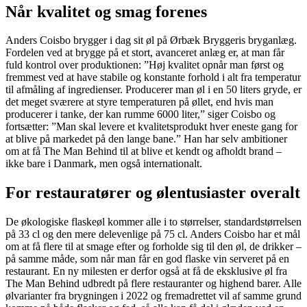
Når kvalitet og smag forenes
Anders Coisbo brygger i dag sit øl på Ørbæk Bryggeris bryganlæg.
Fordelen ved at brygge på et stort, avanceret anlæg er, at man får
fuld kontrol over produktionen: ”Høj kvalitet opnår man først og
fremmest ved at have stabile og konstante forhold i alt fra temperatur
til afmåling af ingredienser. Producerer man øl i en 50 liters gryde, er
det meget sværere at styre temperaturen på øllet, end hvis man
producerer i tanke, der kan rumme 6000 liter,” siger Coisbo og
fortsætter: ”Man skal levere et kvalitetsprodukt hver eneste gang for
at blive på markedet på den lange bane.” Han har selv ambitioner
om at få The Man Behind til at blive et kendt og afholdt brand –
ikke bare i Danmark, men også internationalt.
For restauratører og ølentusiaster overalt
De økologiske flaskeøl kommer alle i to størrelser, standardstørrelsen
på 33 cl og den mere delevenlige på 75 cl. Anders Coisbo har et mål
om at få flere til at smage efter og forholde sig til den øl, de drikker –
på samme måde, som når man får en god flaske vin serveret på en
restaurant. En ny milesten er derfor også at få de eksklusive øl fra
The Man Behind udbredt på flere restauranter og highend barer. Alle
ølvarianter fra brygningen i 2022 og fremadrettet vil af samme grund