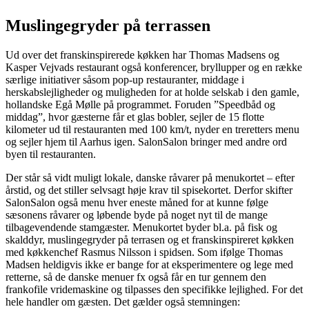
Muslingegryder på terrassen
Ud over det franskinspirerede køkken har Thomas Madsens og
Kasper Vejvads restaurant også konferencer, bryllupper og en række
særlige initiativer såsom pop-up restauranter, middage i
herskabslejligheder og muligheden for at holde selskab i den gamle,
hollandske Egå Mølle på programmet. Foruden ”Speedbåd og
middag”, hvor gæsterne får et glas bobler, sejler de 15 flotte
kilometer ud til restauranten med 100 km/t, nyder en treretters menu
og sejler hjem til Aarhus igen. SalonSalon bringer med andre ord
byen til restauranten.
Der står så vidt muligt lokale, danske råvarer på menukortet – efter
årstid, og det stiller selvsagt høje krav til spisekortet. Derfor skifter
SalonSalon også menu hver eneste måned for at kunne følge
sæsonens råvarer og løbende byde på noget nyt til de mange
tilbagevendende stamgæster. Menukortet byder bl.a. på fisk og
skalddyr, muslingegryder på terrasen og et franskinspireret køkken
med køkkenchef Rasmus Nilsson i spidsen. Som ifølge Thomas
Madsen heldigvis ikke er bange for at eksperimentere og lege med
retterne, så de danske menuer fx også får en tur gennem den
frankofile vridemaskine og tilpasses den specifikke lejlighed. For det
hele handler om gæsten. Det gælder også stemningen: