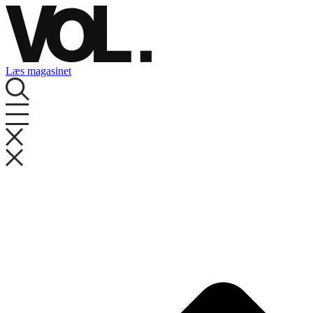
Videre
til
indhold
Læs magasinet