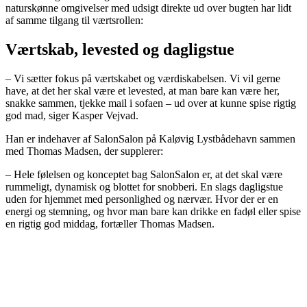
naturskønne omgivelser med udsigt direkte ud over bugten har lidt
af samme tilgang til værtsrollen:
Værtskab, levested og dagligstue
– Vi sætter fokus på værtskabet og værdiskabelsen. Vi vil gerne
have, at det her skal være et levested, at man bare kan være her,
snakke sammen, tjekke mail i sofaen – ud over at kunne spise rigtig
god mad, siger Kasper Vejvad.
Han er indehaver af SalonSalon på Kaløvig Lystbådehavn sammen
med Thomas Madsen, der supplerer:
– Hele følelsen og konceptet bag SalonSalon er, at det skal være
rummeligt, dynamisk og blottet for snobberi. En slags dagligstue
uden for hjemmet med personlighed og nærvær. Hvor der er en
energi og stemning, og hvor man bare kan drikke en fadøl eller spise
en rigtig god middag, fortæller Thomas Madsen.