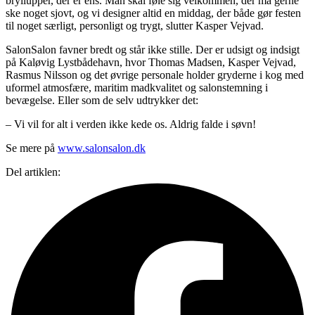
bryllupper, der er ens. Man skal føle sig velkommen, der må gerne
ske noget sjovt, og vi designer altid en middag, der både gør festen
til noget særligt, personligt og trygt, slutter Kasper Vejvad.
SalonSalon favner bredt og står ikke stille. Der er udsigt og indsigt
på Kaløvig Lystbådehavn, hvor Thomas Madsen, Kasper Vejvad,
Rasmus Nilsson og det øvrige personale holder gryderne i kog med
uformel atmosfære, maritim madkvalitet og salonstemning i
bevægelse. Eller som de selv udtrykker det:
– Vi vil for alt i verden ikke kede os. Aldrig falde i søvn!
Se mere på
www.salonsalon.dk
Del artiklen: