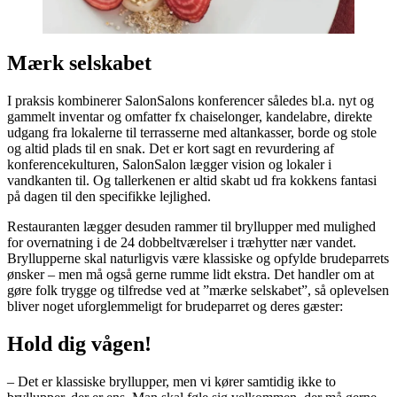
Mærk selskabet
I praksis kombinerer SalonSalons konferencer således bl.a. nyt og
gammelt inventar og omfatter fx chaiselonger, kandelabre, direkte
udgang fra lokalerne til terrasserne med altankasser, borde og stole
og altid plads til en snak. Det er kort sagt en revurdering af
konferencekulturen, SalonSalon lægger vision og lokaler i
vandkanten til. Og tallerkenen er altid skabt ud fra kokkens fantasi
på dagen til den specifikke lejlighed.
Restauranten lægger desuden rammer til bryllupper med mulighed
for overnatning i de 24 dobbeltværelser i træhytter nær vandet.
Bryllupperne skal naturligvis være klassiske og opfylde brudeparrets
ønsker – men må også gerne rumme lidt ekstra. Det handler om at
gøre folk trygge og tilfredse ved at ”mærke selskabet”, så oplevelsen
bliver noget uforglemmeligt for brudeparret og deres gæster:
Hold dig vågen!
– Det er klassiske bryllupper, men vi kører samtidig ikke to