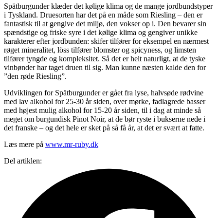
Spätburgunder klæder det kølige klima og de mange jordbundstyper
i Tyskland. Druesorten har det på en måde som Riesling – den er
fantastisk til at gengive det miljø, den vokser op i. Den bevarer sin
spændstige og friske syre i det kølige klima og gengiver unikke
karakterer efter jordbunden: skifer tilfører for eksempel en nærmest
røget mineralitet, löss tilfører blomster og spicyness, og limsten
tilfører tyngde og kompleksitet. Så det er helt naturligt, at de tyske
vinbønder har taget druen til sig. Man kunne næsten kalde den for
”den røde Riesling”.
Udviklingen for Spätburgunder er gået fra lyse, halvsøde rødvine
med lav alkohol for 25-30 år siden, over mørke, fadlagrede basser
med højest mulig alkohol for 15-20 år siden, til i dag at minde så
meget om burgundisk Pinot Noir, at de bør ryste i bukserne nede i
det franske – og det hele er sket på så få år, at det er svært at fatte.
Læs mere på
www.mr-ruby.dk
Del artiklen: