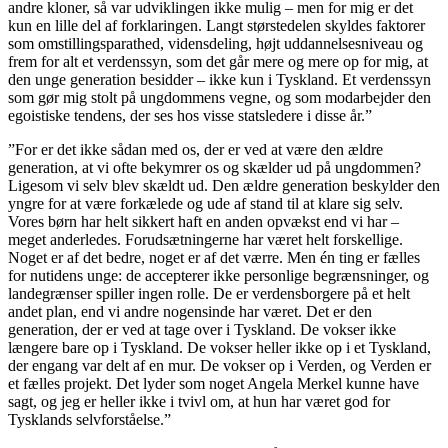
andre kloner, så var udviklingen ikke mulig – men for mig er det
kun en lille del af forklaringen. Langt størstedelen skyldes faktorer
som omstillingsparathed, vidensdeling, højt uddannelsesniveau og
frem for alt et verdenssyn, som det går mere og mere op for mig, at
den unge generation besidder – ikke kun i Tyskland. Et verdenssyn
som gør mig stolt på ungdommens vegne, og som modarbejder den
egoistiske tendens, der ses hos visse statsledere i disse år.”
”For er det ikke sådan med os, der er ved at være den ældre
generation, at vi ofte bekymrer os og skælder ud på ungdommen?
Ligesom vi selv blev skældt ud. Den ældre generation beskylder den
yngre for at være forkælede og ude af stand til at klare sig selv.
Vores børn har helt sikkert haft en anden opvækst end vi har –
meget anderledes. Forudsætningerne har været helt forskellige.
Noget er af det bedre, noget er af det værre. Men én ting er fælles
for nutidens unge: de accepterer ikke personlige begrænsninger, og
landegrænser spiller ingen rolle. De er verdensborgere på et helt
andet plan, end vi andre nogensinde har været. Det er den
generation, der er ved at tage over i Tyskland. De vokser ikke
længere bare op i Tyskland. De vokser heller ikke op i et Tyskland,
der engang var delt af en mur. De vokser op i Verden, og Verden er
et fælles projekt. Det lyder som noget Angela Merkel kunne have
sagt, og jeg er heller ikke i tvivl om, at hun har været god for
Tysklands selvforståelse.”