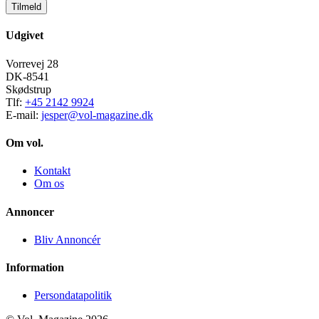
Tilmeld
Udgivet
Vorrevej 28
DK-8541
Skødstrup
Tlf:
+45 2142 9924
E-mail:
jesper@vol-magazine.dk
Om vol.
Kontakt
Om os
Annoncer
Bliv Annoncér
Information
Persondatapolitik