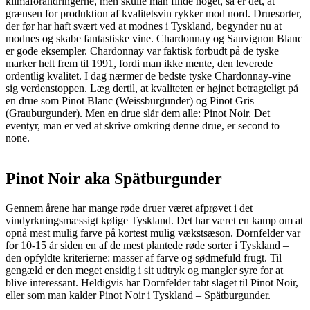
klimaforandringerne, men skulle man finde noget, så er det, at
grænsen for produktion af kvalitetsvin rykker mod nord. Druesorter,
der før har haft svært ved at modnes i Tyskland, begynder nu at
modnes og skabe fantastiske vine. Chardonnay og Sauvignon Blanc
er gode eksempler. Chardonnay var faktisk forbudt på de tyske
marker helt frem til 1991, fordi man ikke mente, den leverede
ordentlig kvalitet. I dag nærmer de bedste tyske Chardonnay-vine
sig verdenstoppen. Læg dertil, at kvaliteten er højnet betragteligt på
en drue som Pinot Blanc (Weissburgunder) og Pinot Gris
(Grauburgunder). Men en drue slår dem alle: Pinot Noir. Det
eventyr, man er ved at skrive omkring denne drue, er second to
none.
Pinot Noir aka Spätburgunder
Gennem årene har mange røde druer været afprøvet i det
vindyrkningsmæssigt kølige Tyskland. Det har været en kamp om at
opnå mest mulig farve på kortest mulig vækstsæson. Dornfelder var
for 10-15 år siden en af de mest plantede røde sorter i Tyskland –
den opfyldte kriterierne: masser af farve og sødmefuld frugt. Til
gengæld er den meget ensidig i sit udtryk og mangler syre for at
blive interessant. Heldigvis har Dornfelder tabt slaget til Pinot Noir,
eller som man kalder Pinot Noir i Tyskland – Spätburgunder.