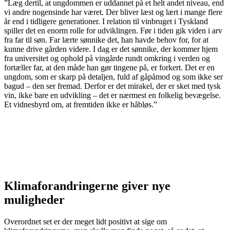
”Læg dertil, at ungdommen er uddannet på et helt andet niveau, end
vi andre nogensinde har været. Der bliver læst og lært i mange flere
år end i tidligere generationer. I relation til vinbruget i Tyskland
spiller det en enorm rolle for udviklingen. Før i tiden gik viden i arv
fra far til søn. Far lærte sønnike det, han havde behov for, for at
kunne drive gården videre. I dag er det sønnike, der kommer hjem
fra universitet og ophold på vingårde rundt omkring i verden og
fortæller far, at den måde han gør tingene på, er forkert. Det er en
ungdom, som er skarp på detaljen, fuld af gåpåmod og som ikke ser
bagud – den ser fremad. Derfor er det mirakel, der er sket med tysk
vin, ikke bare en udvikling – det er nærmest en folkelig bevægelse.
Et vidnesbyrd om, at fremtiden ikke er håbløs.”
Klimaforandringerne giver nye
muligheder
Overordnet set er der meget lidt positivt at sige om