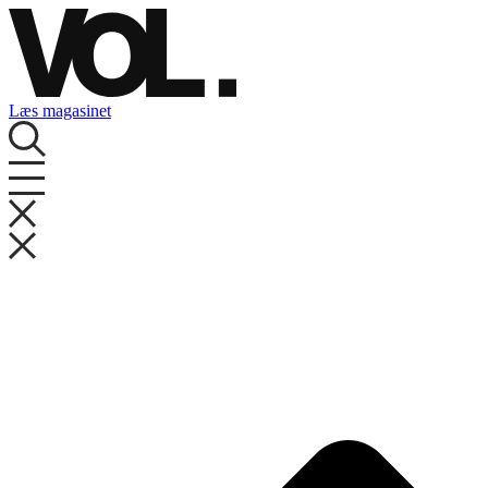
Videre
til
indhold
Læs magasinet