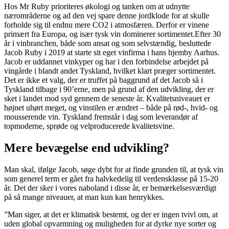
Hos Mr Ruby prioriteres økologi og tanken om at udnytte
nærområderne og ad den vej spare denne jordklode for at skulle
forholde sig til endnu mere CO2 i atmosfæren. Derfor er vinene
primært fra Europa, og især tysk vin dominerer sortimentet.Efter 30
år i vinbranchen, både som ansat og som selvstændig, besluttede
Jacob Ruby i 2019 at starte sit eget vinfirma i hans hjemby Aarhus.
Jacob er uddannet vinkyper og har i den forbindelse arbejdet på
vingårde i blandt andet Tyskland, hvilket klart præger sortimentet.
Det er ikke et valg, der er truffet på baggrund af det Jacob så i
Tyskland tilbage i 90’erne, men på grund af den udvikling, der er
sket i landet mod syd gennem de seneste år. Kvalitetsniveauet er
højnet uhørt meget, og vinstilen er ændret – både på rød-, hvid- og
mousserende vin. Tyskland fremstår i dag som leverandør af
topmoderne, sprøde og velproducerede kvalitetsvine.
Mere bevægelse end udvikling?
Man skal, ifølge Jacob, søge dybt for at finde grunden til, at tysk vin
som generel term er gået fra halvkedelig til verdensklasse på 15-20
år. Det der sker i vores naboland i disse år, er bemærkelsesværdigt
på så mange niveauer, at man kun kan henrykkes.
”Man siger, at det er klimatisk bestemt, og der er ingen tvivl om, at
uden global opvarmning og muligheden for at dyrke nye sorter og