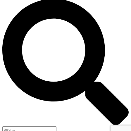
Search
...