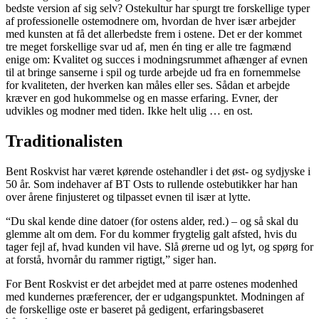
bedste version af sig selv? Ostekultur har spurgt tre forskellige typer
af professionelle ostemodnere om, hvordan de hver især arbejder
med kunsten at få det allerbedste frem i ostene. Det er der kommet
tre meget forskellige svar ud af, men én ting er alle tre fagmænd
enige om: Kvalitet og succes i modningsrummet afhænger af evnen
til at bringe sanserne i spil og turde arbejde ud fra en fornemmelse
for kvaliteten, der hverken kan måles eller ses. Sådan et arbejde
kræver en god hukommelse og en masse erfaring. Evner, der
udvikles og modner med tiden. Ikke helt ulig … en ost.
Traditionalisten
Bent Roskvist har været kørende ostehandler i det øst- og sydjyske i
50 år. Som indehaver af BT Osts to rullende ostebutikker har han
over årene finjusteret og tilpasset evnen til især at lytte.
“Du skal kende dine datoer (for ostens alder, red.) – og så skal du
glemme alt om dem. For du kommer frygtelig galt afsted, hvis du
tager fejl af, hvad kunden vil have. Slå ørerne ud og lyt, og spørg for
at forstå, hvornår du rammer rigtigt,” siger han.
For Bent Roskvist er det arbejdet med at parre ostenes modenhed
med kundernes præferencer, der er udgangspunktet. Modningen af
de forskellige oste er baseret på gedigent, erfaringsbaseret