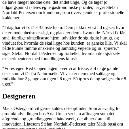
de have meget modne oste, det andet unge. Og de tager jo
udgangspunkt i deres egne gastronomiske profiler,” siger Stefan
Nordahl-Pedersen om kunderne, som overvejende er professionelle
køkkener.
“I dag har vi fx fået 32 oste hjem. Dem pakker vi så ud og ser, hvor
de er modenhedsmæssigt, og placerer dem tilsvarende. Når vi fx får
små, færdige råmælksoste hjem, udvikler de sig rigtig hurtigt, og
vinduet for, hvornår de skal ligge hos kunden, er ganske lille. Vi skal
både kunne ramme ønskerne og samtidig vejlede og in- spirere,”
siger Stefan Nordahl-Pedersen og fortæller, hvordan de også selv
eksperimenterer med forædlingens kunst:
“Vores egen Red Copenhagen laver vi af friske, 3-4 dage gamle
oste, som vi får fra Naturmælk. Vi vasker dem med saltlage og
rødkitkultur 2 gange om ugen i 6 uger. Så tørres de og sælges efter 8
uger.”
Designeren
Mads Østergaard vil gerne kaldes osteopfinder. Som ansvarlig for
produktudviklingen hos Arla Unika ser han affinagen som det
afgørende og grundlæggende håndværk, der åbner døren til
innovation. Ligesom Stefan Nordahl-Pedersen taler Mads også om