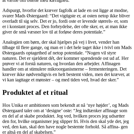
at værne om ostene med kærlighed.
Adspurgt, hvorfor det kræver fagfolk at lade en ost ligge at modne,
svarer Mads Østergaard: “Det vigtigste er, at osten netop ikke bliver
overladt til sig selv. Det er jo, fordi oste er levende størrels- er, som
er i konstant proces. Den forbrydelse, der ofte sker, er, at man ikke
giver de små væsner lov til at forløse deres potentiale.”
Analogien om børn, der skal hjælpes på vej i livet, vender han
tilbage til flere gange, og man er i det hele taget ikke i tvivl om Mads
Østergaards optagethed af netop potentiale. “Nogen vil styre
naturen. Det er sjældent dét, der kommer spændende ost ud af. Her
prøver vi at forstå naturen, og hvordan den arbejder. Affinagen
handler om at stimulere mikroorganismerne – fermenteringen. Det
kræver ikke nødvendigvis en helt bestemt viden, men det kræver, at
vi kan iagttage et mønster – og med tiden ved, hvad der sker.”
Produktet af et ritual
Hos Unika er ambitionen som bekendt at nå ‘nye højder’, og Mads
Østergaard taler om at ‘designe’ oste: “Jeg indtænker affinage som
en del af at skabe produktet. Jeg ved, hvilken proces jeg udsætter
den for, hvilke organismer jeg slipper fri. Hvis den skal yde det, jeg
ved, den kan, skal den have nogle bestemte forhold. Så affina- gen
er altså en del af skabelsen.”