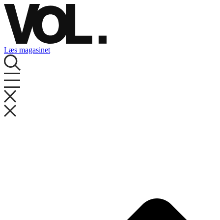
Videre
til
indhold
Læs magasinet