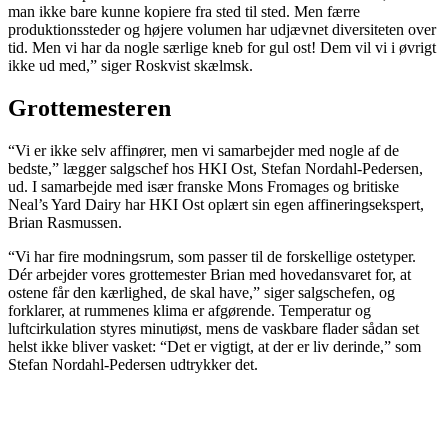
man ikke bare kunne kopiere fra sted til sted. Men færre
produktionssteder og højere volumen har udjævnet diversiteten over
tid. Men vi har da nogle særlige kneb for gul ost! Dem vil vi i øvrigt
ikke ud med,” siger Roskvist skælmsk.
Grottemesteren
“Vi er ikke selv affinører, men vi samarbejder med nogle af de
bedste,” lægger salgschef hos HKI Ost, Stefan Nordahl-Pedersen,
ud. I samarbejde med især franske Mons Fromages og britiske
Neal’s Yard Dairy har HKI Ost oplært sin egen affineringsekspert,
Brian Rasmussen.
“Vi har fire modningsrum, som passer til de forskellige ostetyper.
Dér arbejder vores grottemester Brian med hovedansvaret for, at
ostene får den kærlighed, de skal have,” siger salgschefen, og
forklarer, at rummenes klima er afgørende. Temperatur og
luftcirkulation styres minutiøst, mens de vaskbare flader sådan set
helst ikke bliver vasket: “Det er vigtigt, at der er liv derinde,” som
Stefan Nordahl-Pedersen udtrykker det.