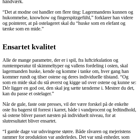
håndværk.
“Det at modne ost handler om flere ting: Lagermandens kunnen og
hukommelse, knowhow og fingerspitzgefühl,” forklarer han videre
og pointerer, at på ostelageret skal du “huske som en elefant og
tænke som en mide.”
Ensartet kvalitet
Alle de mange parametre, der er i spil, fra luftcirkulation og
rumtemperatur til skimmeltyper og vallens fordeling i osten, skal
lagermanden huske, kende og komme i tanke om, hver gang han
kommer rundt og tilser ostene og deres individuelle tilstand. “Og
som en mide skal du stå øverst og kigge ud over ostene og kunne se:
Dér ligger en god ost, den skal jeg sætte tænderne i. Mestrer du det,
kan du passe et ostelager.”
Når de gule, faste oste presses, vil der være forskel på de enkelte
oste fra bagerst til forrest i karret, både i vandprocent og fedtindhold,
så ostene bliver passet næsten på individuelt niveau, for at
slutresultatet bliver ensartet.
“I gamle dage var udsvingene større. Både råvaren og mejeristens
rammer for produktion var anderledes. Det var små enheder, som