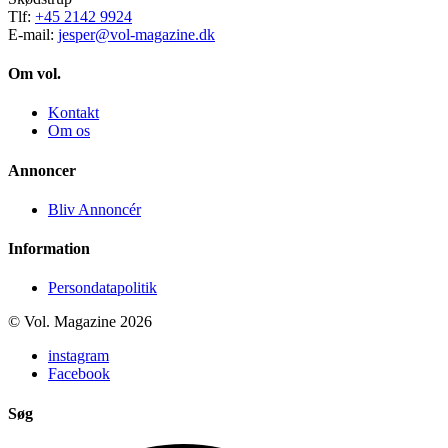
Tlf:
+45 2142 9924
E-mail:
jesper@vol-magazine.dk
Om vol.
Kontakt
Om os
Annoncer
Bliv Annoncér
Information
Persondatapolitik
© Vol. Magazine 2026
instagram
Facebook
Søg