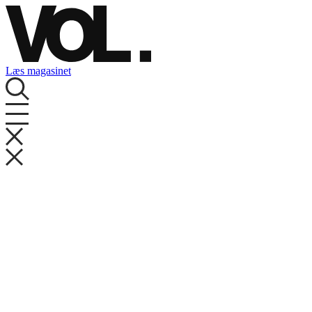
Videre
til
indhold
Læs magasinet